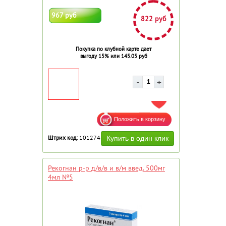
967 руб
822 руб
Покупка по клубной карте дает
выгоду 15% или 145.05 руб
ДОБАВИТЬ В ИЗБРАННОЕ
Штрих код:
101274
Рекогнан р-р д/в/в и в/м введ. 500мг
4мл №5