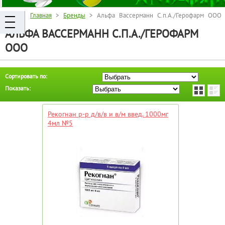
Главная
>
Бренды
> Альфа Вассерманн С.п.А./Герофарм ООО
АЛЬФА ВАССЕРМАНН С.П.А./ГЕРОФАРМ
ООО
Сортировать по:
Показать:
Рекогнан р-р д/в/в и в/м введ. 1000мг
4мл №5