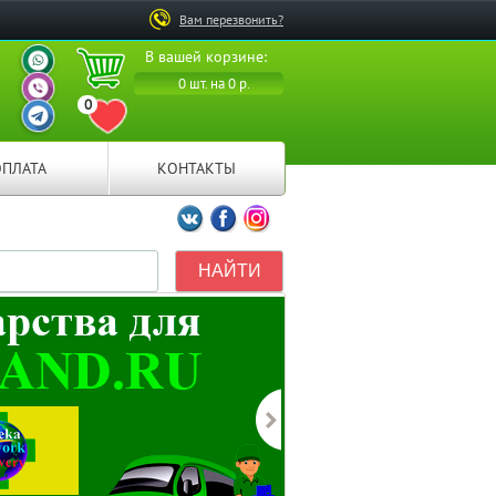
Вам перезвонить?
ВАШ ПЕРСОНАЛЬНЫЙ
В вашей корзине:
МЕНЕДЖЕР
ВАШ ПЕРСОНАЛЬНЫЙ
0 шт. на 0 р.
МЕНЕДЖЕР
0
ВАШ ПЕРСОНАЛЬНЫЙ
ПЕРЕЙТИ В ИЗБРАННОЕ
МЕНЕДЖЕР
ОПЛАТА
КОНТАКТЫ
Мы ВКонтакте
Мы на Facebook
Мы в Instagramm