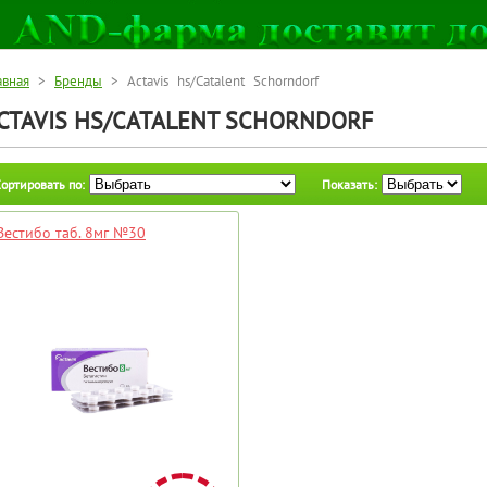
авная
>
Бренды
> Actavis hs/Сatalent Schorndorf
CTAVIS HS/СATALENT SCHORNDORF
ортировать по:
Показать:
Вестибо таб. 8мг №30