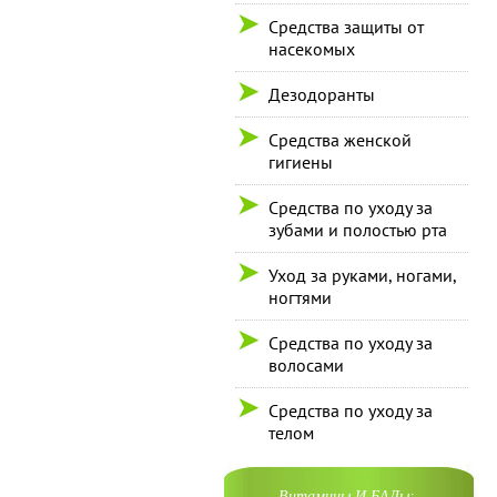
Средства защиты от
насекомых
Дезодоранты
Средства женской
гигиены
Средства по уходу за
зубами и полостью рта
Уход за руками, ногами,
ногтями
Средства по уходу за
волосами
Средства по уходу за
телом
Витамины И БАДы: