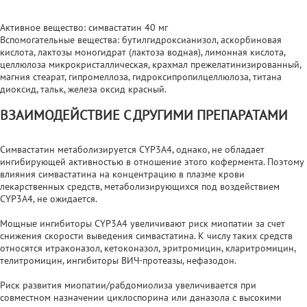
Активное вещество: симвастатин 40 мг
Вспомогательные вещества: бутилгидроксианизол, аскорбиновая
кислота, лактозы моногидрат (лактоза водная), лимонная кислота,
целлюлоза микрокристаллическая, крахмал прежелатинизированный,
магния стеарат, гипромеллоза, гидроксипропилцеллюлоза, титана
диоксид, тальк, железа оксид красный.
ВЗАИМОДЕЙСТВИЕ С ДРУГИМИ ПРЕПАРАТАМИ
Симвастатин метаболизируется CYP3A4, однако, не обладает
ингибирующей активностью в отношение этого кофермента. Поэтому
влияния симвастатина на концентрацию в плазме крови
лекарственных средств, метаболизирующихся под воздействием
CYP3A4, не ожидается.
Мощные ингибиторы CYP3A4 увеличивают риск миопатии за счет
снижения скорости выведения симвастатина. К числу таких средств
относятся итраконазол, кетоконазол, эритромицин, кларитромицин,
телитромицин, ингибиторы ВИЧ-протеазы, нефазодон.
Риск развития миопатии/рабдомиолиза увеличивается при
совместном назначении циклоспорина или даназола с высокими