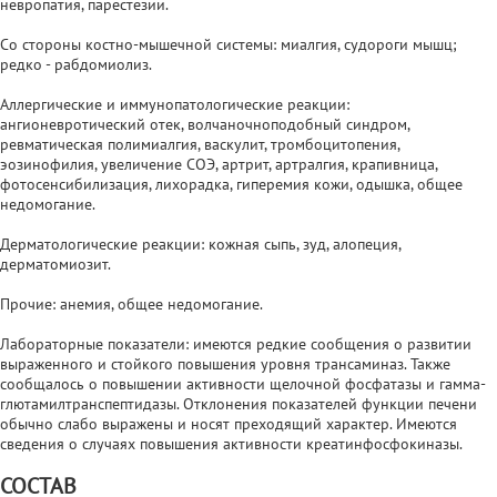
невропатия, парестезии.
Со стороны костно-мышечной системы: миалгия, судороги мышц;
редко - рабдомиолиз.
Аллергические и иммунопатологические реакции:
ангионевротический отек, волчаночноподобный синдром,
ревматическая полимиалгия, васкулит, тромбоцитопения,
эозинофилия, увеличение СОЭ, артрит, артралгия, крапивница,
фотосенсибилизация, лихорадка, гиперемия кожи, одышка, общее
недомогание.
Дерматологические реакции: кожная сыпь, зуд, алопеция,
дерматомиозит.
Прочие: анемия, общее недомогание.
Лабораторные показатели: имеются редкие сообщения о развитии
выраженного и стойкого повышения уровня трансаминаз. Также
сообщалось о повышении активности щелочной фосфатазы и гамма-
глютамилтранспептидазы. Отклонения показателей функции печени
обычно слабо выражены и носят преходящий характер. Имеются
сведения о случаях повышения активности креатинфосфокиназы.
СОСТАВ