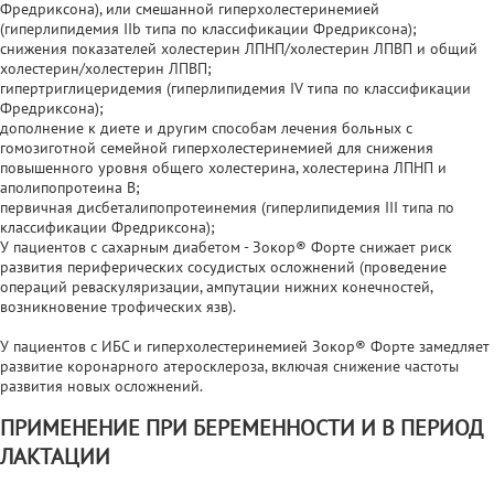
Фредриксона), или смешанной гиперхолестеринемией
(гиперлипидемия IIb типа по классификации Фредриксона);
снижения показателей холестерин ЛПНП/холестерин ЛПВП и общий
холестерин/холестерин ЛПВП;
гипертриглицеридемия (гиперлипидемия IV типа по классификации
Фредриксона);
дополнение к диете и другим способам лечения больных с
гомозиготной семейной гиперхолестеринемией для снижения
повышенного уровня общего холестерина, холестерина ЛПНП и
аполипопротеина В;
первичная дисбеталипопротеинемия (гиперлипидемия III типа по
классификации Фредриксона);
У пациентов с сахарным диабетом - Зокор® Форте снижает риск
развития периферических сосудистых осложнений (проведение
операций реваскуляризации, ампутации нижних конечностей,
возникновение трофических язв).
У пациентов с ИБС и гиперхолестеринемией Зокор® Форте замедляет
развитие коронарного атеросклероза, включая снижение частоты
развития новых осложнений.
ПРИМЕНЕНИЕ ПРИ БЕРЕМЕННОСТИ И В ПЕРИОД
ЛАКТАЦИИ