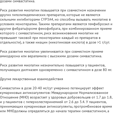
дозами симвастатина.
Риск развития миопатии повышается при совместном назначении
других гиполипидемических препаратов, которые не являются
сильными ингибиторами CYP3A4, но способны вызывать миопатию в
условиях монотерапии. Такими препаратами являются гемфиброзил и
другие фибраты(кроме фенофибрата, при комбинированном приеме
которого с симвастатином, риск возникновения миопатии не
превышает таковой при монотерапии каждый из препаратов в
отдельности), а также ниацин (никотиновая кислота) в дозе >1 г/сут.
Риск развития миопатии увеличивается при совместном приеме
амиодарона или верапамила с высокими дозами симвастатина.
Риск развития миопатии незначительно повышается у пациентов,
получающих дилтиазем одновременно с симвастатином в дозе 80 мг.
Другие лекарственные взаимодействия
Симвастатин в дозе 20-40 мг/сут умеренно потенцирует эффект
кумариновых антикоагулянтов: Международное Нормализованное
Отношение (MHO) возрастает у здоровых добровольцев от 1.7 до 1.8,
и у пациентов с гиперхолестеринемией от 2.6 до 3.4. У пациентов,
принимающих кумариновые антикоагулянты, протромбиновое время
или MHOдолжны определяться до начала терапии симвастатином, а