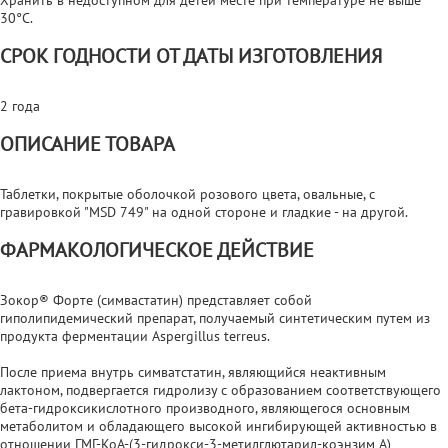
30°С.
СРОК ГОДНОСТИ ОТ ДАТЫ ИЗГОТОВЛЕНИЯ
2 года
ОПИСАНИЕ ТОВАРА
Таблетки, покрытые оболочкой розового цвета, овальные, с
гравировкой "MSD 749" на одной стороне и гладкие - на другой.
ФАРМАКОЛОГИЧЕСКОЕ ДЕЙСТВИЕ
Зокор® Форте (симвастатин) представляет собой
гиполипидемический препарат, получаемый синтетическим путем из
продукта ферментации Aspergillus terreus.
После приема внутрь симватстатин, являющийся неактивным
лактоном, подвергается гидролизу с образованием соответствующего
бета-гидроксикислотного производного, являющегося основным
метаболитом и обладающего высокой ингибирующей активностью в
отношении ГМГ-КоА-(3-гидрокси-3-метилглютарил-коэнзим А)