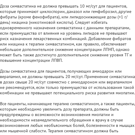
Доза симвастатина не должна превышать 10 мг/сут для пациентов,
которые принимают циклоспорин, даназол или гемфиброзил, другие
фибраты (кроме фенофибрата), или липидоснижающие дозы (>1 г/
день) ниацина (никотиновой кислоты). Следует избегать
одновременного назначения симвастатина с данными препаратами,
если преимущества от влияния на уровень липидов не превышают
риск назначения лекарственных комбинаций. Добавление фибратов
или ниацина к терапии симвастатином, как правило, обеспечивает
небольшое дополнительное снижение концентрации ЛПНП, однако
может быть также достигнуто дополнительное снижение уровня ТГ и
повышение концентрации ЛПВП.
Дозы симвастатина для пациентов, получающих амиодарон или
верапамил, не должны превышать 20 мг/сут. Применение симвастатина
в дозах свыше 20 мг/сут совместно с амиодароном или верапамилом
не рекомендуется, если только преимущества от использования такой
комбинации не превышают потенциального риска развития миопатии.
Все пациенты, начинающие терапию симвастатином, а также пациенты,
которым необходимо увеличить дозу препарата, должны быть
предупреждены о возможности возникновения миопатии и
необходимости незамедлительного обращения к врачу в случае
возникновения любых необъяснимых болей, болезненности в мышцах
или мышечной слабости. Терапия симвастатином должна быть