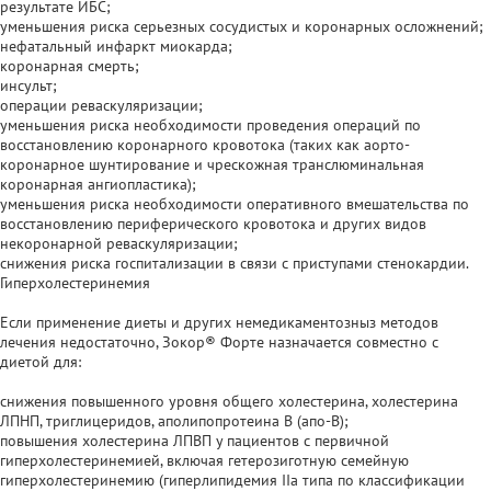
результате ИБС;
уменьшения риска серьезных сосудистых и коронарных осложнений;
нефатальный инфаркт миокарда;
коронарная смерть;
инсульт;
операции реваскуляризации;
уменьшения риска необходимости проведения операций по
восстановлению коронарного кровотока (таких как аорто-
коронарное шунтирование и чрескожная транслюминальная
коронарная ангиопластика);
уменьшения риска необходимости оперативного вмешательства по
восстановлению периферического кровотока и других видов
некоронарной реваскуляризации;
снижения риска госпитализации в связи с приступами стенокардии.
Гиперхолестеринемия
Если применение диеты и других немедикаментозныз методов
лечения недостаточно, Зокор® Форте назначается совместно с
диетой для:
снижения повышенного уровня общего холестерина, холестерина
ЛПНП, триглицеридов, аполипопротеина В (апо-В);
повышения холестерина ЛПВП у пациентов с первичной
гиперхолестеринемией, включая гетерозиготную семейную
гиперхолестеринемию (гиперлипидемия IIа типа по классификации