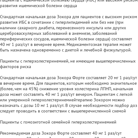
развития ишемической болезни сердца
Стандартная начальная доза Зокора для пациентов с высоким риском
развития ИБС в сочетании с гиперлипидемией или без нее (при
наличии сахарного диабета, перенесенного инсульта или других
цереброваскулярных заболеваний в анемнезе, заболеваний
периферических сосудов, ишемической болезни сердца) составляет
40 мг 1 раз/сут в вечернее время. Медикаментозная терапия может
быть назначена одновременно с диетой и лечебной физкультурой.
Пациенты с гиперхолестеринемией, не имеющие вышеперечисленных
факторов риска
Стандартная начальная доза Зокора Форте составляет 20 мг 1 раз/сут
в вечернее время. Для пациентов, которым необходимо значительное
(более, чем на 45%) снижение уровня холестерина ЛПНП, начальная
доза может составлять 40 мг 1 раз/сут вечером. Пациентам с легкой
или умеренной гиперхолестеринемиейтерапию Зокором можно
назначать с дозы 10 мг 1 раз/сут. В случае необходимости подбор доз
следует проводить в соответствии с вышеперечисленной схемой
Пациенты с гомозиготной семейной гиперхолестеринемией
Рекомендуемая доза Зокора Форте составляет 40 мг 1 раз/сут