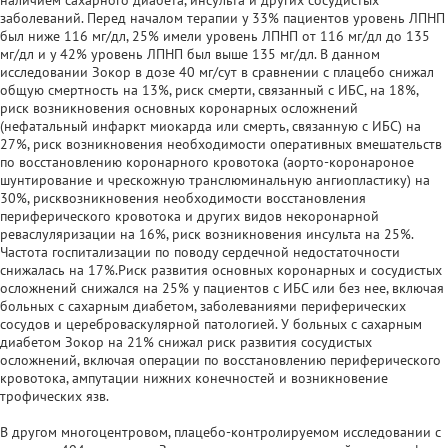
заболеваний. Перед началом терапии у 33% пациентов уровень ЛПНП
был ниже 116 мг/дл, 25% имели уровень ЛПНП от 116 мг/дл до 135
мг/дл и у 42% уровень ЛПНП был выше 135 мг/дл. В данном
исследовании Зокор в дозе 40 мг/сут в сравнении с плацебо снижал
общую смертность на 13%, риск смерти, связанный с ИБС, на 18%,
риск возникновения основных коронарных осложнений
(нефатальный инфаркт миокарда или смерть, связанную с ИБС) на
27%, риск возникновения необходимости оперативных вмешательств
по восстановлению коронарного кровотока (аорто-коронароное
шунтирование и чрескожную транслюминальную ангиопластику) на
30%, рисквозникновения необходимости восстановления
периферического кровотока и других видов некоронарной
реваслуляризации на 16%, риск возникновения инсульта на 25%.
Частота госпитализации по поводу сердечной недостаточности
снижалась на 17%.Риск развития основных коронарных и сосудистых
осложнений снижался на 25% у пациентов с ИБС или без нее, включая
больных с сахарным диабетом, заболеваниями периферических
сосудов и цереброваскулярной патологией. У больных с сахарным
диабетом Зокор на 21% снижал риск развития сосудистых
осложнений, включая операции по восстановлению периферического
кровотока, ампутации нижних конечностей и возникновение
трофических язв.
В другом многоцентровом, плацебо-контролируемом исследовании с