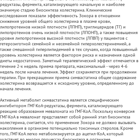
редуктазы, фермента, катализирующего начальную и наиболее
значимую стадию биосинтеза холестерина. Клинические
исследования показали эффективность Зокора в отношении
снижения уровней общего холестерина в плазме крови,
липопротеинов низкой плотности (ЛПНП), триглицеридов (ТГ) и
липопротеинов очень низкой плотности (ЛПОНП), а также повышения
уровня липопротеинов высокой плотности (ЛПВП) у пациентов с
гетерозиготной семейной и несемейной гиперхолестеринемией, а
также смешанной гиперлипидемией в тех случаях, когда повышенный
уровень холестерина является фактором риска и назначения одной
диеты недостаточно. Заметный терапевтический эффект отмечается в
течение 2-х недель приема препарата, максимальный - через 4-6
недель после начала лечения. Эффект сохраняется при продолжении
терапии. При прекращении приема симвастатина общее содержание
холестерина возвращается к исходному уровню, определенному до
начала лечения.
Активный метаболит симвастатина является специфическим
ингибитором ГМГ-КоА-редуктазы, фермента, катализирующего
реакцию образования мевалоната из ГМГ-КоА. Поскольку конверсия
ГМГ-КоА в мевалонат представляет собой ранний этап биосинтеза
холестерина, считается, что применение Зокора не должно вызывать
накопления в организме потенциально токсичных стеролов. Кроме
того, ГМГ-КоА легко метаболизируется до ацетил-КоА, который
участвует во многих процессах биосинтеза в организме.