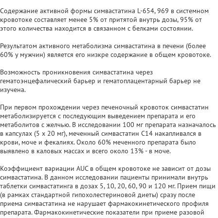
Содержание активной формы симвастатина L-654, 969 в системном
кровотоке составляет менее 5% от притятой внутрь дозы, 95% от
этого количества находится в связанном с белками состоянии.
Результатом активного метаболизма симвастатина в печени (более
60% у мужчин) является его низкре содержание в общем кровотоке.
Возможность проникновения симвастатина через
гематоэнцефалический барьер и гематоплацентарный барьер не
изучена.
При первом прохождении через печеночный кровоток симвастатин
метаболизируется с последующим выведением препарата и его
метаболитов с желчью. В исследовании 100 мг препарата назначалось
в капсулах (5 х 20 мг), меченный симвастатин С14 накапливался в
крови, моче и фекалиях. Около 60% меченного препарата было
выявлено в каловых массах и всего около 13% - в моче.
Коэффициент вариации AUC в общем кровотоке не зависит от дозы
симвастатина. В данном исследовании пациенты принимали внутрь
таблетки симвастатинга в дозах 5, 10, 20, 60, 90 и 120 мг. Прием пищи
(в рамках стандартной гипохолестериновой диеты) сразу после
приема симвастатина не нарушает фармакокинетического профиля
препарата. Фармакокинетические показатели при приеме разовой