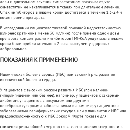
дозы и длительном лечении симвастатином показывают, что
симвастатин не накапливается в тканях при длительном лечении.
Cmax ингибиторов в плазме крови достигается в течение 1.3-2.4 ч
после приема препарата.
В исследовании пациентовс тяжелой почечной недостаточностью
(клиренс кратинина менее 30 мл/мин) после приема одной дозы
препарата концентрации ингибиторов ГМГ-КоА редуктазы в плазме
крови были приблизительно в 2 раза выше, чем у здоровых
добровольцев.
ПОКАЗАНИЯ К ПРИМЕНЕНИЮ
Ишемическая болезнь сердца (ИБС) или высокий рис развития
ишемической болезни сердца.
У пациентов с высоким риском развития ИБС (при наличии
гиперлипидемии или без нее), например, у пациентов с сахарным
диабетом, у пациентов с инсультом или другими
цереброваскулярными заболеваниями в анамнезе, у пациентов с
заболеваниями периферических сосудов, или у пациентов с ИБС или
предрасположенностью к ИБС Зокор® Форте показан для:
снижения риска общей смертности за счет снижения смертности в