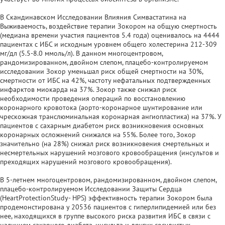
В Скандинавском Исследовании Влияния Симвастатина на
Выживаемость, воздействие терапии Зокором на общую смертность
(медиана времени участия пациентов 5.4 года) оценивалось на 4444
пациентах с ИБС и исходным уровнем общего холестерина 212-309
мг/дл (5.5-8.0 ммоль/л). В данном многоцентровом,
рандомизированном, двойном слепом, плацебо-контролируемом
исследовании Зокор уменьшал риск общей смертности на 30%,
смертности от ИБС на 42%, частоту нефатальных подтвержденных
инфарктов миокарда на 37%. Зокор также снижал риск
необходимости проведения операций по восстановлению
коронарного кровотока (аорто-коронарное шунтирование или
чрескожная транслюминальная коронарная ангиопластика) на 37%. У
пациентов с сахарным диабетом риск возникновения основных
коронарных осложнений снижался на 55%. Более того, Зокор
значительно (на 28%) снижал риск возникновения смертельных и
несмертельных нарушений мозгового кровообращения (инсультов и
преходящих нарушений мозгового кровообращения).
В 5-летнем многоцентровом, рандомизированном, двойном слепом,
плацебо-контролируемом Исследовании Защиты Сердца
(HeartProtectionStudy- HPS) эффективность терапии Зокором была
продемонстирована у 20536 пациентов с гиперлипидемией или без
нее, находящихся в группе высокого риска развития ИБС в связи с
наличием сахарного диабета, инсульта и других сосудистых