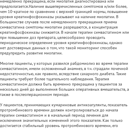
немедленно прекращена, если миопатия диагностирована или
предполагается.Наличие вышеперечисленных симптомов и/или более,
чем 10-кратное по сравнению с верхней границей нормы, повышение
уровня креатинфосфокиназы указывают на наличие миопатии. В
большинстве случаев после немедленного прекращения приема
симвастатина симптомы миопатии разрешаются, а концентрация
креатинфосфокиназы снижается. В начале терапии симвастатином или
при повышении доз препарата, целесообразно проводить
периодическое определение уровня креатинфосфокиназы, однако
нет достоверных данных о том, что такой мониторинг способен
предупредить развитие миопатии.
Многие пациенты, у которых развился рабдомиолиз во время терапии
симвастатином, имели осложненный анамнез, в т.ч. страдали почечной
недостаточностью, как правило, вследствие сахарного диабета. Такие
пациенты требуют более тщательного наблюдения. Терапия
симвастатином должна быть временно прекращена у пациентов за
несколько дней до выполнения больших оперативных вмешательств, а
также в послеоперационном периоде.
У пациентов, принимающих кумариновые антикоагулянты, показатель
протромбинового времени должен контролироваться до начала
терапии симвастатином и в начальный период лечения для
исключения значительных изменений этого показателя. Как только
достигается стабильный уровень протромбинового времени, его