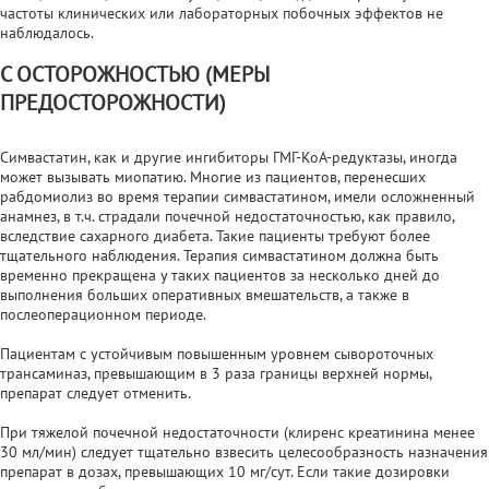
частоты клинических или лабораторных побочных эффектов не
наблюдалось.
С ОСТОРОЖНОСТЬЮ (МЕРЫ
ПРЕДОСТОРОЖНОСТИ)
Симвастатин, как и другие ингибиторы ГМГ-КоА-редуктазы, иногда
может вызывать миопатию. Многие из пациентов, перенесших
рабдомиолиз во время терапии симвастатином, имели осложненный
анамнез, в т.ч. страдали почечной недостаточностью, как правило,
вследствие сахарного диабета. Такие пациенты требуют более
тщательного наблюдения. Терапия симвастатином должна быть
временно прекращена у таких пациентов за несколько дней до
выполнения больших оперативных вмешательств, а также в
послеоперационном периоде.
Пациентам с устойчивым повышенным уровнем сывороточных
трансаминаз, превышающим в 3 раза границы верхней нормы,
препарат следует отменить.
При тяжелой почечной недостаточности (клиренс креатинина менее
30 мл/мин) следует тщательно взвесить целесообразность назначения
препарат в дозах, превышающих 10 мг/сут. Если такие дозировки