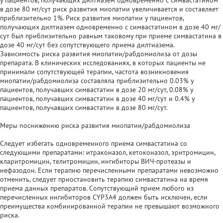
в дозе 80 мг/сут риск развития миопатии увеличивается и составляет
приблизительно 1%. Риск развития миопатии у пациентов,
получающих дилтиазем одновременно с симвастатином в дозе 40 мг/
сут был приблизительно равным таковому при приеме симвастатина в
дозе 40 мг/сут без сопутствующего приема дилтиазема.
Зависимость риска развития миопатии/рабдомиолиза от дозы
препарата. В клинических исследованиях, в которых пациенты не
принимали сопутствующей терапии, частота возникновения
миопатии/рабдомиолиза составляла приблизительно 0.03% у
пациентов, получавших симвастатин в дозе 20 мг/сут, 0.08% у
пациентов, получавших симвастатин в дозе 40 мг/сут и 0.4% у
пациентов, получавших симвастатин в дозе 80 мг/сут.
Меры noснижению риска развития миопатии/рабдомиолиза
Следует избегать одновременного приема симвастатина со
следующими препаратами: итраконазол, кетоконазол, эритромицин,
кларитромицин, телитромицин, ингибиторы ВИЧ-протеазы и
нефазодон. Если терапию перечисленными препаратами невозможно
отменить, следует приостановить терапию симвастатина на время
приема данных препаратов. Сопутствующий прием любого из
перечисленных ингибиторов CYP3A4 должен быть исключен, если
преимущества комбинированной терапии не превышают возможного
риска.