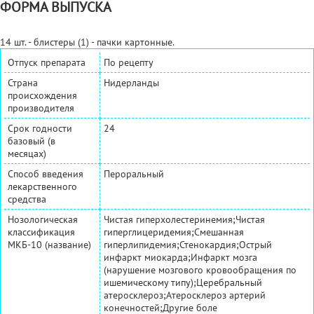
ФОРМА ВЫПУСКА
14 шт. - блистеры (1) - пачки картонные.
Отпуск препарата
По рецепту
Страна
Нидерланды
происхождения
производителя
Срок годности
24
базовый (в
месяцах)
Способ введения
Пероральный
лекарственного
средства
Нозологическая
Чистая гиперхолестеринемия;Чистая
классификация
гиперглицеридемия;Смешанная
МКБ-10 (название)
гиперлипидемия;Стенокардия;Острый
инфаркт миокарда;Инфаркт мозга
(нарушение мозгового кровообращения по
ишемическому типу);Церебральный
атеросклероз;Атеросклероз артерий
конечностей;Другие боле