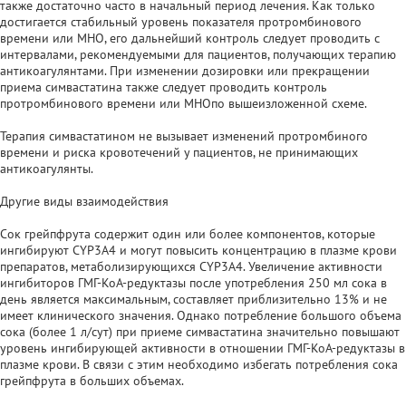
также достаточно часто в начальный период лечения. Как только
достигается стабильный уровень показателя протромбинового
времени или MHO, его дальнейший контроль следует проводить с
интервалами, рекомендуемыми для пациентов, получающих терапию
антикоагулянтами. При изменении дозировки или прекращении
приема симвастатина также следует проводить контроль
протромбинового времени или MHOпо вышеизложенной схеме.
Терапия симвастатином не вызывает изменений протромбиного
времени и риска кровотечений у пациентов, не принимающих
антикоагулянты.
Другие виды взаимодействия
Сок грейпфрута содержит один или более компонентов, которые
ингибируют CYP3A4 и могут повысить концентрацию в плазме крови
препаратов, метаболизирующихся CYP3A4. Увеличение активности
ингибиторов ГМГ-КоА-редуктазы после употребления 250 мл сока в
день является максимальным, составляет приблизительно 13% и не
имеет клинического значения. Однако потребление большого объема
сока (более 1 л/сут) при приеме симвастатина значительно повышают
уровень ингибирующей активности в отношении ГМГ-КоА-редуктазы в
плазме крови. В связи с этим необходимо избегать потребления сока
грейпфрута в больших объемах.