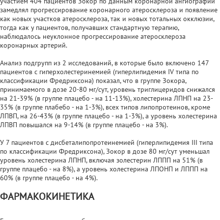
участием 404 пациентов Зокор по данным коронарной ангиографии
замедлял прогрессирование коронарного атеросклероза и появление
как новых участков атеросклероза, так и новых тотальных окклюзии,
тогда как у пациентов, получавших стандартную терапию,
наблюдалось неуклонное прогрессирование атеросклероза
коронарных артерий.
Анализ подгрупп из 2 исследований, в которые было включено 147
пациентов с гиперхолестеринемией (гиперлипидемия IV типа по
классификации Фредриксона) показал, что в группе Зокора,
принимаемого в дозе 20-80 мг/сут, уровень триглицеридов снижался
на 21-39% (в группе плацебо - на 11-13%), холестерина ЛПНП на 23-
35% (в группе плабебо - на 1-3%), всех типов липопротеинов, кроме
ЛПВП, на 26-43% (в группе плацебо - на 1-3%), а уровень холестерина
ЛПВП повышался на 9-14% (в группе плацебо - на 3%).
У 7 пациентов с дисбеталипопротеинемией (гиперлипидемия III типа
по классификации Фредриксона), Зокор в дозе 80 мг/сут уменьшал
уровень холестерина ЛПНП, включая золестерин ЛППП на 51% (в
группе плацебо - на 8%), а уровень холестерина ЛПОНП и ЛППП на
60% (в группе плацебо - на 4%).
ФАРМАКОКИНЕТИКА