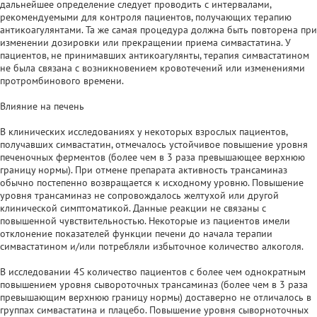
дальнейшее определение следует проводить с интервалами,
рекомендуемыми для контроля пациентов, получающих терапию
антикоагулянтами. Та же самая процедура должна быть повторена при
изменении дозировки или прекращении приема симвастатина. У
пациентов, не принимавших антикоагулянты, терапия симвастатином
не была связана с возникновением кровотечений или изменениями
протромбинового времени.
Влияние на печень
В клинических исследованиях у некоторых взрослых пациентов,
получавших симвастатин, отмечалось устойчивое повышение уровня
печеночных ферментов (более чем в 3 раза превышающее верхнюю
границу нормы). При отмене препарата активность трансаминаз
обычно постепенно возвращается к исходному уровню. Повышение
уровня трансаминаз не сопровождалось желтухой или другой
клинической симптоматикой. Данные реакции не связаны с
повышенной чувствительностью. Некоторые из пациентов имели
отклонение показателей функции печени до начала терапии
симвастатином и/или потребляли избыточное количество алкоголя.
В исследовании 4S количество пациентов с более чем однократным
повышением уровня сывороточных трансаминаз (более чем в 3 раза
превышающим верхнюю границу нормы) доставерно не отличалось в
группах симвастатина и плацебо. Повышение уровня сыворноточных