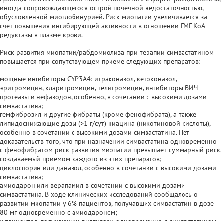
иногда сопровождающегося острой почечной недостаточностью,
обусловленной миоглобинурией. Риск миопатии увеличивается за
счет повышения ингибирующей активности в отношении ГМГ-КоА-
редуктазы в плазме крови.
Риск развития миопатии/рабдомиолиза при терапии симвастатином
повышается при сопутствующем приеме следующих препаратов:
мощные ингибиторы CYP3A4: итраконазол, кетоконазол,
эритромицин, кларитромицин, телитромицин, ингибиторы ВИЧ-
протеазы и нефазодон, особенно, в сочетании с высокими дозами
симвастатина;
гемфиброзил и другие фибраты (кроме фенофибрата), а также
липидоснижающие дозы (>1 г/сут) ниацина (никотиновой кислоты),
особенно в сочетании с высокими дозами симвастатина. Нет
доказательств того, что при назначении симвастатина одновременно
с фенофибратом риск развития миопатии превышает суммарный риск,
создаваемый приемом каждого из этих препаратов;
циклоспорин или даназол, особенно в сочетании с высокими дозами
симвастатина;
амиодарон или верапамил в сочетании с высокими дозами
симвастатина. В ходе клинических исследований сообщалось о
развитии миопатии у 6% пациентов, получавших симвастатин в дозе
80 мг одновременно с амиодароном;
у пациентов, получающих дилтиазем одновременно с симвастатином