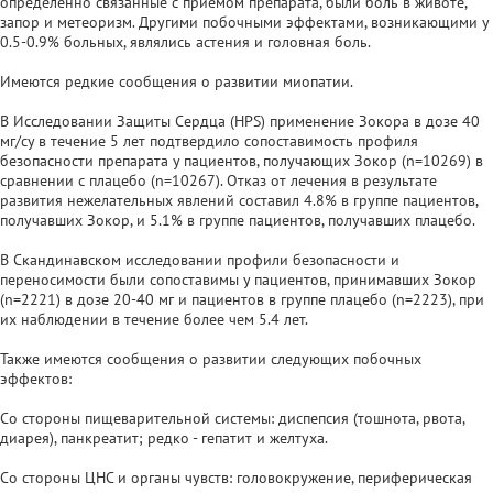
определенно связанные с приемом препарата, были боль в животе,
запор и метеоризм. Другими побочными эффектами, возникающими у
0.5-0.9% больных, являлись астения и головная боль.
Имеются редкие сообщения о развитии миопатии.
В Исследовании Защиты Сердца (HPS) применение Зокора в дозе 40
мг/су в течение 5 лет подтвердило сопоставимость профиля
безопасности препарата у пациентов, получающих Зокор (n=10269) в
сравнении с плацебо (n=10267). Отказ от лечения в результате
развития нежелательных явлений составил 4.8% в группе пациентов,
получавших Зокор, и 5.1% в группе пациентов, получавших плацебо.
В Скандинавском исследовании профили безопасности и
переносимости были сопоставимы у пациентов, принимавших Зокор
(n=2221) в дозе 20-40 мг и пациентов в группе плацебо (n=2223), при
их наблюдении в течение более чем 5.4 лет.
Также имеются сообщения о развитии следующих побочных
эффектов:
Со стороны пищеварительной системы: диспепсия (тошнота, рвота,
диарея), панкреатит; редко - гепатит и желтуха.
Со стороны ЦНС и органы чувств: головокружение, периферическая