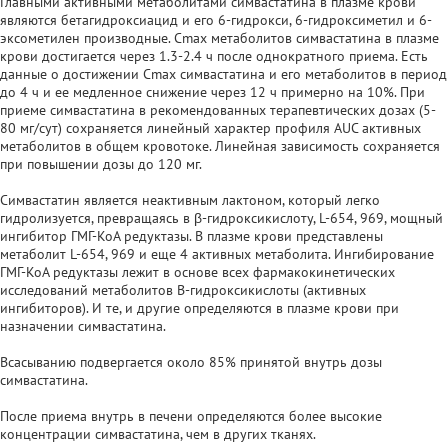
Главными активными метаболитами симвастатина в плазме крови
являются бетагидроксиацид и его 6-гидрокси, 6-гидроксиметил и 6-
эксометилен производные. Cmax метаболитов симвастатина в плазме
крови достигается через 1.3-2.4 ч после однократного приема. Есть
данные о достижении Cmax симвастатина и его метаболитов в период
до 4 ч и ее медленное снижение через 12 ч примерно на 10%. При
приеме симвастатина в рекомендованных терапевтических дозах (5-
80 мг/сут) сохраняется линейный характер профиля AUС активных
метаболитов в общем кровотоке. Линейная зависимость сохраняется
при повышении дозы до 120 мг.
Симвастатин является неактивным лактоном, который легко
гидролизуется, превращаясь в β-гидроксикислоту, L-654, 969, мощный
ингибитор ГМГ-КоА редуктазы. В плазме крови представлены
метаболит L-654, 969 и еще 4 активных метаболита. Ингибирование
ГМГ-КоА редуктазы лежит в основе всех фармакокинетических
исследований метаболитов В-гидроксикислоты (активных
ингибиторов). И те, и другие определяются в плазме крови при
назначении симвастатина.
Всасыванию подвергается около 85% принятой внутрь дозы
симвастатина.
После приема внутрь в печени определяются более высокие
концентрации симвастатина, чем в других тканях.