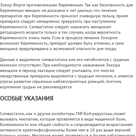
Зокор Форте противопоказан беременным. Так как безопасность для
беременных женщин не доказана и нет данных, что лечение
препаратом при беременности приносит очевидную пользу, прием
препарата следует немедленно прекратить при наступлении
беременности. Симвастатин следует назначать женщинам
детородного возраста только в тех случаях, когда вероятность
беременности очень мала. Если в процессе лечения Зокором
возникает беременность, препарат должен быть отменен, а сама
женщина предупреждена о возможной опасности для плода.
Данные о выделении симвастатина или его метаболитов с грудным
молоком отсутствуют. При необходимости назначения Зокора
женщине в период лактации следует учитывать, что многие
лекарственные препараты выделяются с грудным молоком, и имеется
угроза развития серьезных неблагоприятных реакций, поэтому
кормление грудью не рекомендуется.
ОСОБЫЕ УКАЗАНИЯ
Симвастатин, как и другие ингибиторы ГМГ-КоА-редуктазы, может
вызывать миопатию, которая проявляется в виде мышечной боли,
болезненности или общей слабости и сопровождается возрастанием
активности креатинфосфокиназы более чем в 10 раз выше верхней
границы нормы. Миопатия может проявляться в форме рабдомиолиза,