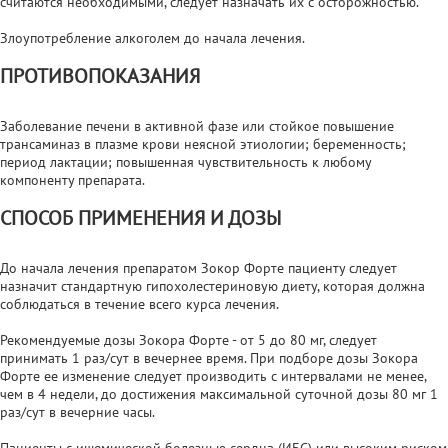
считаются необходимыми, следует назначать их с осторожностью.
Злоупотребление алкоголем до начала лечения.
ПРОТИВОПОКАЗАНИЯ
Заболевание печени в активной фазе или стойкое повышение
трансаминаз в плазме крови неясной этиологии; беременность;
период лактации; повышенная чувствительность к любому
компоненту препарата.
СПОСОБ ПРИМЕНЕНИЯ И ДОЗЫ
До начала лечения препаратом Зокор Форте пациенту следует
назначит стандартную гипохолестериновую диету, которая должна
соблюдаться в течение всего курса лечения.
Рекомендуемые дозы Зокора Форте - от 5 до 80 мг, следует
принимать 1 раз/сут в вечернее время. При подборе дозы Зокора
Форте ее изменение следует производить с интервалами не менее,
чем в 4 недели, до достижения максимальной суточной дозы 80 мг 1
раз/сут в вечерние часы.
Пациенты с ишемической болезнью сердца (ИБС) или высоким риском