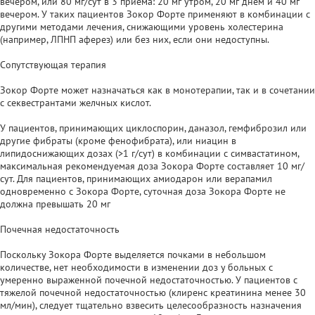
вечером, или 80 мг/сут в 3 приема: 20 мг утром, 20 мг днем и 40 мг
вечером. У таких пациентов Зокор Форте применяют в комбинации с
другими методами лечения, снижающими уровень холестерина
(например, ЛПНП аферез) или без них, если они недоступны.
Сопутствующая терапия
Зокор Форте может назначаться как в монотерапии, так и в сочетании
с секвестрантами желчных кислот.
У пациентов, принимающих циклоспорин, даназол, гемфиброзил или
другие фибраты (кроме фенофибрата), или ниацин в
липидоснижающих дозах (>1 г/сут) в комбинации с симвастатином,
максимальная рекомендуемая доза Зокора Форте составляет 10 мг/
сут. Для пациентов, принимающих амиодарон или верапамил
одновременно с Зокора Форте, суточная доза Зокора Форте не
должна превышать 20 мг
Почечная недостаточность
Поскольку Зокора Форте выделяется почками в небольшом
количестве, нет необходимости в изменении доз у больных с
умеренно выраженной почечной недостаточностью. У пациентов с
тяжелой почечной недостаточностью (клиренс креатинина менее 30
мл/мин), следует тщательно взвесить целесообразность назначения