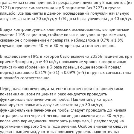
трансаминаз стало причиной прекращения лечения у 8 пациентов (из
2221) в группе симвастатина и у 5 пациентов (из 2223) в группе
плацебо. Все пациенты в данном исследовании получали начальную
дозу симвастатина 20 мг/сут, у 37% доза была увеличена до 40 мг/сут.
В двух контролируемых клинических исследованиях, гле принимали
участие 1105 пациентов, стойкое повышение уровня трансаминаз,
связанное с применением препарата, наблюдалось в 0.7% и 1.8%
случаев при приеме 40 мг и 80 мг препарата соответственно.
В исследовании HPS, в которое было включено 20536 пациентов, при
приеме Зокора в дозе 40 мг/сут повышение уровня сывороточных
трансаминаз (более чем в 3 раза превышающее верхний предел
нормы) составило 0.21% (n=21) и 0.09% (n=9) в группах симвастатина
и плацебо соответственно.
Перед началом лечения, а затем - в соответствии с клиническими
показаниями, всем пациентам рекомендуется проводить
функциональные печеночные пробы. Пациентам, у которых
планируется повысить дозу симвастатина до 80 мг/сут,
функциональные печеночные пробы следует проводить до начала
титрации, затем через 3 месяца после достижения дозы 80 мг/сут,
после чего периодически повторять (например, 1 раз/полгода) на
протяжении первого 1-ого года лечения. Особое внимание следует
уделять пациентам, у которых повышен уровень сывороточных