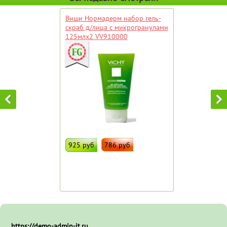
Виши Нормадерм набор гель-
скраб д/лица с микрогранулами
125млх2 VV910000
925 руб
786 руб
ДОБАВИТЬ В ИЗБРАННОЕ
Штрих код:
68135
https://demo-admin-it.ru