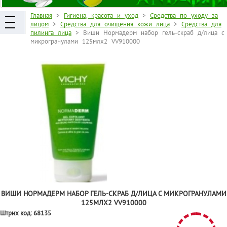
Главная
>
Гигиена, красота и уход
>
Средства по уходу за
лицом
>
Средства для очищения кожи лица
>
Средства для
пилинга лица
> Виши Нормадерм набор гель-скраб д/лица с
микрогранулами 125млх2 VV910000
ВИШИ НОРМАДЕРМ НАБОР ГЕЛЬ-СКРАБ Д/ЛИЦА С МИКРОГРАНУЛАМИ
125МЛХ2 VV910000
Штрих код:
68135