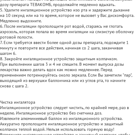
дозу препарата ТЕВАКОМБ, продолжайте медленно вдыхать.
5. Удалите ингаляционное устройство изо рта и задержите дыхание
на 10 секунд или на то время, которое не вызовет у Вас дискомфорта.
Медленно выдохните.
6. После ингаляции прополощите рот водой, стараясь не глотать
аэрозоль, которая попала во время ингаляции на слизистую оболочку
ротовой полости.
7. Если требуется ввести более одной дозы препарата, подождите 1
минуту и повторите все действия, начиная со 2 шага, заканчивая
шагом 6.
8. Закройте ингаляционное устройство защитным колпачком.
При выполнении шагов 3 и 4 не спешите. В момент выпуска дозы
лекарства важно делать вдох как можно медленнее. Перед
применением потренируйтесь около зеркала. Если Вы заметили "пар",
выходящий из верхушки баллончика или из углов рта, то начните
снова с шага 2.
Чистка ингалятора
Ингаляционное устройство следует чистить, по крайней мере, раз в
неделю. Ингаляционное устройство без счетчика доз.
Извлеките алюминиевый баллон из ингаляционного устройства.
Аккуратно прополощите ингаляционное устройство и защитный
колпачок теплой водой. Нельзя использовать горячую воду!
Встряхните ингаляционное устройство и защитный колпачок, чтобы