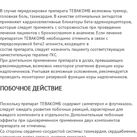
В случае передозировки препарата ТЕВАКОМБ возможны тремор,
головная боль, тахикардия. В качестве оптимальных антидотов
применяют кардиоселективные блокаторы бета-адренорецепторов,
которые следует применять с осторожностью при проведении
лечения пациентов с бронхоспазмом в анамнезе. Если лечение
препаратом ТЕВАКОМБ необходимо отменить в связи с
передозировкой бета2-агониста, входящего в
состав препарата, следует назначить пациенту соответствующую
заместительную терапию ГКС.
При длительном применении препарата в дозах, превышающих
рекомендуемые, возможно некоторое угнетение функции коры
надпочечников. Учитывая возможные осложнения, рекомендуется
проводить мониторинг резервной функции коры надпочечников.
ПОБОЧНОЕ ДЕЙСТВИЕ
Поскольку препарат ТЕВАКОМБ содержит салметерол и флутиказон,
следует ожидать развития побочных реакций, характерных для
каждого компонента в отдельности. Дополнительные побочные
эффекты при одновременном применении двух компонентов
препарата не отмечены.
Со стороны сердечно-сосудистой системы: тахикардия, сердцебиение,
нарушения ритма сердца, ишемия миокарда.