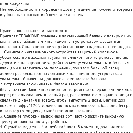
индивидуально.
Нет необходимости в коррекции дозы у пациентов пожилого возраста
и у больных с патологией печени или почек.
Правила пользования ингалятором:
Препарат ТЕВАКОМБ помещен в алюминиевый баллон с дозирующим
клапаном, снабженным ингаляционным устройством с защитным
колпачком. Ингаляционное устройство может содержать счетчик доз.
1. Снимите с ингаляционного устройства защитный колпачок и
убедитесь, что выходная трубка ингаляционного устройства чистая.
Держите ингаляционное устройство между указательным и большим
пальцами в вертикальном положении, при этом большой палец
должен располагаться на донышке ингаляционного устройства, а
указательный палец на донышке алюминиевого баллона.
2. Встряхните алюминиевый баллон вверх-вниз.
(В случае если Ваше ингаляционное устройство содержит счетчик доз,
перед использованием в первый раз, расположите его вдали от лица и
сделайте 2 нажатия в воздух, чтобы выпустить 2 дозы. Счетчик доз
покажет цифру "120": количество доз, находящееся в баллоне. Теперь
ингалятор готов для дальнейшего использования.)
3. Сделайте глубокий выдох через рот. Плотно зажмите выходную
трубку ингаляционного устройства.
4. Сделайте медленный и глубокий вдох. В момент вдоха нажмите
указательным пальцем на донышко алюминиевого баллона, выпуская