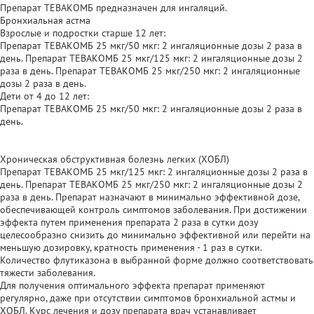
Препарат ТЕВАКОМБ предназначен для ингаляций.
Бронхиальная астма
Взрослые и подростки старше 12 лет:
Препарат ТЕВАКОМБ 25 мкг/50 мкг: 2 ингаляционные дозы 2 раза в
день. Препарат ТЕВАКОМБ 25 мкг/125 мкг: 2 ингаляционные дозы 2
раза в день. Препарат ТЕВАКОМБ 25 мкг/250 мкг: 2 ингаляционные
дозы 2 раза в день.
Дети от 4 до 12 лет:
Препарат ТЕВАКОМБ 25 мкг/50 мкг: 2 ингаляционные дозы 2 раза в
день.
Хроническая обструктивная болезнь легких (ХОБЛ)
Препарат ТЕВАКОМБ 25 мкг/125 мкг: 2 ингаляционные дозы 2 раза в
день. Препарат ТЕВАКОМБ 25 мкг/250 мкг: 2 ингаляционные дозы 2
раза в день. Препарат назначают в минимально эффективной дозе,
обеспечивающей контроль симптомов заболевания. При достижении
эффекта путем применения препарата 2 раза в сутки дозу
целесообразно снизить до минимально эффективной или перейти на
меньшую дозировку, кратность применения - 1 раз в сутки.
Количество флутиказона в выбранной форме должно соответствовать
тяжести заболевания.
Для получения оптимального эффекта препарат применяют
регулярно, даже при отсутствии симптомов бронхиальной астмы и
ХОБЛ. Курс лечения и дозу препарата врач устанавливает