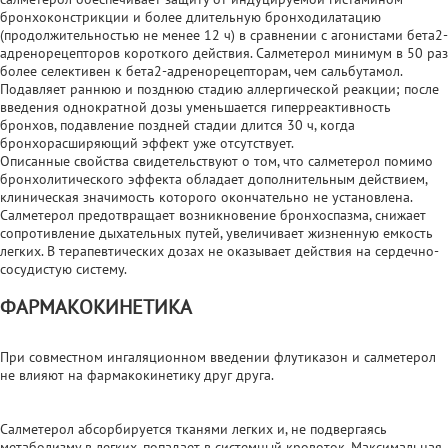
бронхоконстрикции и более длительную бронходилатацию
(продолжительностью не менее 12 ч) в сравнении с агонистами бета2-
адренорецепторов короткого действия. Салметерол минимум в 50 раз
более селективен к бета2-адренорецепторам, чем сальбутамол.
Подавляет раннюю и позднюю стадию аллергической реакции; после
введения однократной дозы уменьшается гиперреактивность
бронхов, подавление поздней стадии длится 30 ч, когда
бронхорасширяющий эффект уже отсутствует.
Описанные свойства свидетельствуют о том, что салметерол помимо
бронхолитического эффекта обладает дополнительным действием,
клиническая значимость которого окончательно не установлена.
Салметерол предотвращает возникновение бронхоспазма, снижает
сопротивление дыхательных путей, увеличивает жизненную емкость
легких. В терапевтических дозах не оказывает действия на сердечно-
сосудистую систему.
ФАРМАКОКИНЕТИКА
При совместном ингаляционном введении флутиказон и салметерол
не влияют на фармакокинетику друг друга.
Салметерол абсорбируется тканями легких и, не подвергаясь
метаболизму в легких, попадает в системный кровоток. Максимальная