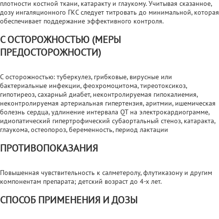
плотности костной ткани, катаракту и глаукому. Учитывая сказанное,
дозу ингаляционного ГКС следует титровать до минимальной, которая
обеспечивает поддержание эффективного контроля.
С ОСТОРОЖНОСТЬЮ (МЕРЫ
ПРЕДОСТОРОЖНОСТИ)
С осторожностью: туберкулез, грибковые, вирусные или
бактериальные инфекции, феохромоцитома, тиреотоксикоз,
гипотиреоз, сахарный диабет, неконтролируемая гипокалиемия,
неконтролируемая артериальная гипертензия, аритмии, ишемическая
болезнь сердца, удлинение интервала QT на электрокардиограмме,
идиопатический гипертрофический субаортальный стеноз, катаракта,
глаукома, остеопороз, беременность, период лактации
ПРОТИВОПОКАЗАНИЯ
Повышенная чувствительность к салметеролу, флутиказону и другим
компонентам препарата; детский возраст до 4-х лет.
СПОСОБ ПРИМЕНЕНИЯ И ДОЗЫ