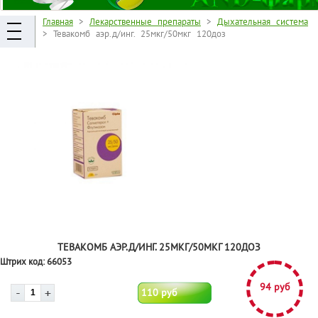
Главная
>
Лекарственные препараты
>
Дыхательная система
> Тевакомб аэр.д/инг. 25мкг/50мкг 120доз
ТЕВАКОМБ АЭР.Д/ИНГ. 25МКГ/50МКГ 120ДОЗ
Штрих код:
66053
94 руб
110 руб