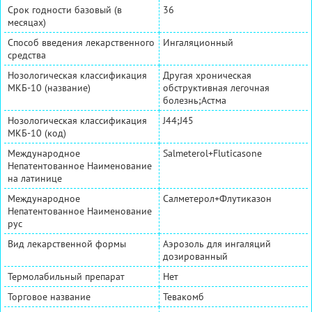
Срок годности базовый (в
36
месяцах)
Способ введения лекарственного
Ингаляционный
средства
Нозологическая классификация
Другая хроническая
МКБ-10 (название)
обструктивная легочная
болезнь;Астма
Нозологическая классификация
J44;J45
МКБ-10 (код)
Международное
Salmeterol+Fluticasone
Непатентованное Наименование
на латинице
Международное
Салметерол+Флутиказон
Непатентованное Наименование
рус
Вид лекарственной формы
Аэрозоль для ингаляций
дозированный
Термолабильный препарат
Нет
Торговое название
Тевакомб