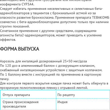
изофермента CYP3A4.
Следует избегать применения неселективных и селективных бета-
адреноблокаторов у пациентов с бронхиальной астмой из-за
опасности развития бронхоспазма. Применение препарата ТЕВАКОМБ
совместно с бета-адреноблокаторами допустимо только при наличии
строгих показаний.
Сочетанное применение с другими средствами, содержащими
агонисты бета2-адренорецепторов, может приводить к усилению
эффектов.
ФОРМА ВЫПУСКА
Аэрозоль для ингаляций дозированный 25+50 мкг/доза
По 120 доз в алюминиевый баллон с дозирующим клапаном,
снабженный ингаляционным устройством с защитным колпачком.
По 1 баллону вместе с инструкцией по применению в картонную
пачку.
Для контроля первого вскрытия каждая пачка может быть обернута в
прозрачную полиэтиленовую пленку с отрывной лентой.
Отпуск препарата
По рецепту
Страна происхождения
Индия
производителя