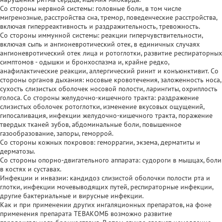
Со стороны нервной системы: головные боли, в том числе
мигренозные, расстройства сна, тремор, поведенческие расстройства,
включая гиперреактивность и раздражительность, тревожность.
Со стороны иммунной системы: реакции гиперчувствительности,
включая сыпь и ангионевротический отек, в единичных случаях
ангионевротический отек лица и ротоглотки, развитие респираторных
симптомов - одышки и бронхоспазма и, крайне редко,
анафилактические реакции, аллергический ринит и конъюнктивит. Со
стороны органов дыхания: носовые кровотечения, заложенность носа,
сухость слизистых оболочек носовой полости, ларингиты, охриплость
голоса. Со стороны желудочно-кишечного тракта: раздражение
слизистых оболочек ротоглотки, изменение вкусовых ощущений,
гипосаливация, инфекции желудочно-кишечного тракта, поражение
твердых тканей зубов, абдоминальные боли, повышенное
газообразование, запоры, геморрой.
Со стороны кожных покровов: геморрагии, экзема, дерматиты и
дерматозы.
Со стороны опорно-двигательного аппарата: судороги в мышцах, боли
в костях и суставах.
Инфекции и инвазии: кандидоз слизистой оболочки полости рта и
глотки, инфекции мочевыводящих путей, респираторные инфекции,
другие бактериальные и вирусные инфекции.
Как и при применении других ингаляционных препаратов, на фоне
применения препарата ТЕВАКОМБ возможно развитие