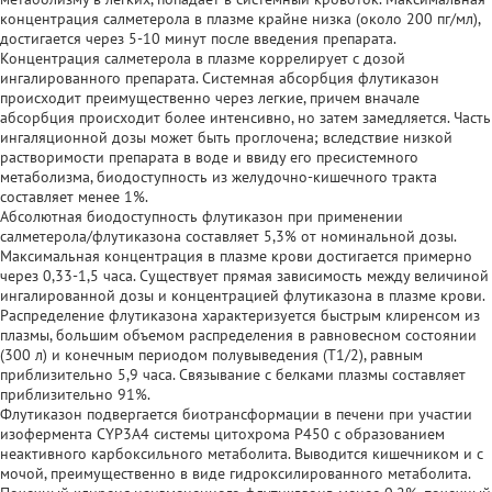
концентрация салметерола в плазме крайне низка (около 200 пг/мл),
достигается через 5-10 минут после введения препарата.
Концентрация салметерола в плазме коррелирует с дозой
ингалированного препарата. Системная абсорбция флутиказон
происходит преимущественно через легкие, причем вначале
абсорбция происходит более интенсивно, но затем замедляется. Часть
ингаляционной дозы может быть проглочена; вследствие низкой
растворимости препарата в воде и ввиду его пресистемного
метаболизма, биодоступность из желудочно-кишечного тракта
составляет менее 1%.
Абсолютная биодоступность флутиказон при применении
салметерола/флутиказона составляет 5,3% от номинальной дозы.
Максимальная концентрация в плазме крови достигается примерно
через 0,33-1,5 часа. Существует прямая зависимость между величиной
ингалированной дозы и концентрацией флутиказона в плазме крови.
Распределение флутиказона характеризуется быстрым клиренсом из
плазмы, большим объемом распределения в равновесном состоянии
(300 л) и конечным периодом полувыведения (Т1/2), равным
приблизительно 5,9 часа. Связывание с белками плазмы составляет
приблизительно 91%.
Флутиказон подвергается биотрансформации в печени при участии
изофермента CYP3A4 системы цитохрома Р450 с образованием
неактивного карбоксильного метаболита. Выводится кишечником и с
мочой, преимущественно в виде гидроксилированного метаболита.