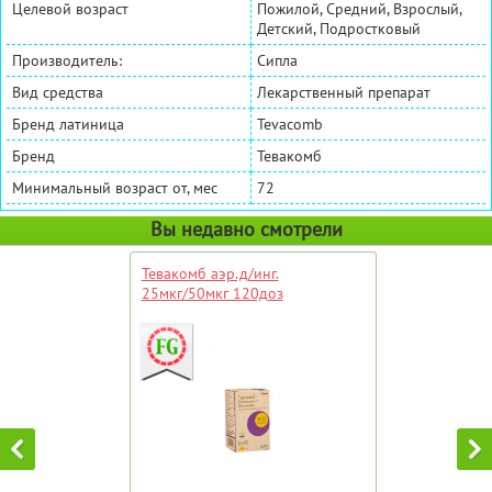
Целевой возраст
Пожилой, Средний, Взрослый,
Детский, Подростковый
Производитель:
Сипла
Вид средства
Лекарственный препарат
Бренд латиница
Tevacomb
Бренд
Тевакомб
Минимальный возраст от, мес
72
Вы недавно смотрели
Тевакомб аэр.д/инг.
25мкг/50мкг 120доз