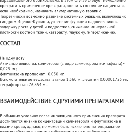
парадоксального бронхоспазма. В этом случае следует немедленно
прекратить применение препарата, оценить состояние пациента и,
если необходимо, назначить альтернативную терапию.
Теоретически возможно развитие системных реакций, включающих
синдром Иценко-Кушинга, угнетение функции надпочечников,
задержку роста у детей и подростков, снижение минеральной
плотности костной ткани, катаракту, глаукому, гипергликемию.
СОСТАВ
На одну дозу
Активные вещества: салметерол (в виде салметерола ксинафоата) -
0,025 мг;
флутиказона пропионат - 0,050 мг.
Вспомогательные вещества: этанол 1,560 мг, лецитин 0,00001725 мг,
тетрафторэтан 76,354 мг.
ВЗАИМОДЕЙСТВИЕ С ДРУГИМИ ПРЕПАРАТАМИ
В обычных условиях после ингаляционного применения препарата
достигаются низкие концентрации салметерола и флутиказона в
плазме крови, однако, не может быть исключено потенциальное
взаимодействие с другими субстратами или ингибиторами