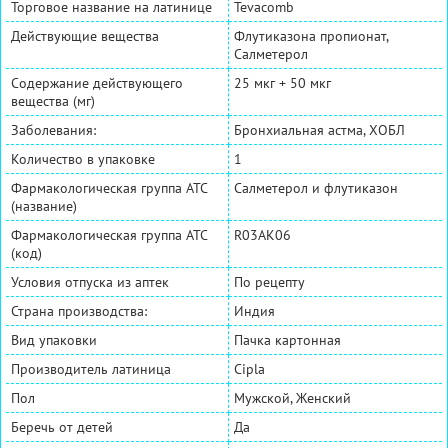
Торговое название на латинице
Tevacomb
Действующие вещества
Флутиказона пропионат,
Салметерол
Содержание действующего
25 мкг + 50 мкг
вещества (мг)
Заболевания:
Бронхиальная астма, ХОБЛ
Количество в упаковке
1
Фармакологическая группа АТС
Салметерол и флутиказон
(название)
Фармакологическая группа АТС
R03AK06
(код)
Условия отпуска из аптек
По рецепту
Страна производства:
Индия
Вид упаковки
Пачка картонная
Производитель латиница
Cipla
Пол
Мужской, Женский
Беречь от детей
Да