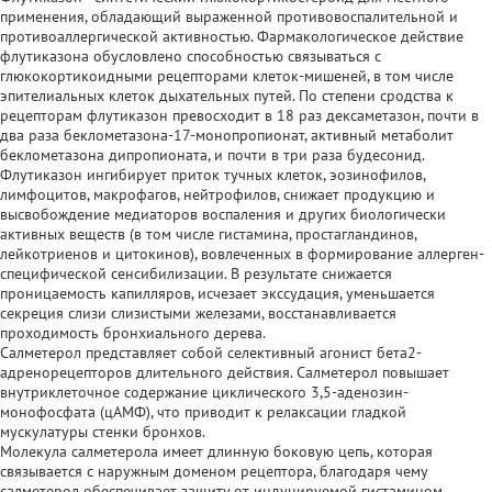
применения, обладающий выраженной противовоспалительной и
противоаллергической активностью. Фармакологическое действие
флутиказона обусловлено способностью связываться с
глюкокортикоидными рецепторами клеток-мишеней, в том числе
эпителиальных клеток дыхательных путей. По степени сродства к
рецепторам флутиказон превосходит в 18 раз дексаметазон, почти в
два раза беклометазона-17-монопропионат, активный метаболит
беклометазона дипропионата, и почти в три раза будесонид.
Флутиказон ингибирует приток тучных клеток, эозинофилов,
лимфоцитов, макрофагов, нейтрофилов, снижает продукцию и
высвобождение медиаторов воспаления и других биологически
активных веществ (в том числе гистамина, простагландинов,
лейкотриенов и цитокинов), вовлеченных в формирование аллерген-
специфической сенсибилизации. В результате снижается
проницаемость капилляров, исчезает экссудация, уменьшается
секреция слизи слизистыми железами, восстанавливается
проходимость бронхиального дерева.
Салметерол представляет собой селективный агонист бета2-
адренорецепторов длительного действия. Салметерол повышает
внутриклеточное содержание циклического 3,5-аденозин-
монофосфата (цАМФ), что приводит к релаксации гладкой
мускулатуры стенки бронхов.
Молекула салметерола имеет длинную боковую цепь, которая
связывается с наружным доменом рецептора, благодаря чему
салметерол обеспечивает защиту от индуцируемой гистамином