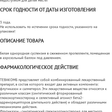
недоступном для детей месте!
СРОК ГОДНОСТИ ОТ ДАТЫ ИЗГОТОВЛЕНИЯ
3 года.
Не использовать по истечении срока годности, указанного на
упаковке!
ОПИСАНИЕ ТОВАРА
Белая однородная суспензия в сжиженном пропелленте, помещенная
в аэрозольный баллон под давлением.
ФАРМАКОЛОГИЧЕСКОЕ ДЕЙСТВИЕ
ТЕВАКОМБ представляет собой комбинированный лекарственный
препарат, в состав которого входят два активных компонента:
флутиказон и салметерол. Эти лекарственные вещества относятся к
различным классам (синтетический фторированный
глюкокортикостероид и селективный агонист бета2-
адренорецепторов длительного действия) и обладают различными
механизмами действия.
Флутиказон - синтетический глюкокортикостероид для местного