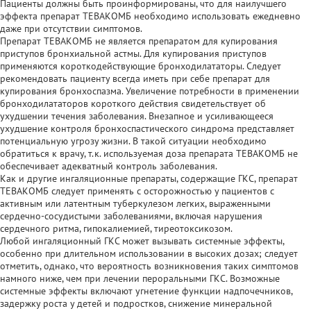
Пациенты должны быть проинформированы, что для наилучшего
эффекта препарат ТЕВАКОМБ необходимо использовать ежедневно
даже при отсутствии симптомов.
Препарат ТЕВАКОМБ не является препаратом для купирования
приступов бронхиальной астмы. Для купирования приступов
применяются короткодействующие бронходилататоры. Следует
рекомендовать пациенту всегда иметь при себе препарат для
купирования бронхоспазма. Увеличение потребности в применении
бронходилататоров короткого действия свидетельствует об
ухудшении течения заболевания. Внезапное и усиливающееся
ухудшение контроля бронхоспастического синдрома представляет
потенциальную угрозу жизни. В такой ситуации необходимо
обратиться к врачу, т.к. используемая доза препарата ТЕВАКОМБ не
обеспечивает адекватный контроль заболевания.
Как и другие ингаляционные препараты, содержащие ГКС, препарат
ТЕВАКОМБ следует применять с осторожностью у пациентов с
активным или латентным туберкулезом легких, выраженными
сердечно-сосудистыми заболеваниями, включая нарушения
сердечного ритма, гипокалиемией, тиреотоксикозом.
Любой ингаляционный ГКС может вызывать системные эффекты,
особенно при длительном использовании в высоких дозах; следует
отметить, однако, что вероятность возникновения таких симптомов
намного ниже, чем при лечении пероральными ГКС. Возможные
системные эффекты включают угнетение функции надпочечников,
задержку роста у детей и подростков, снижение минеральной