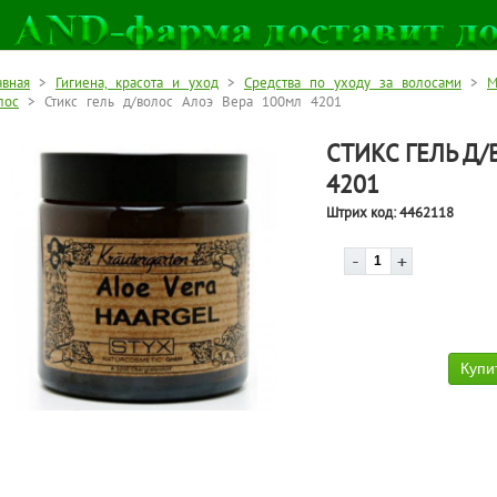
авная
>
Гигиена, красота и уход
>
Средства по уходу за волосами
>
М
лос
> Стикс гель д/волос Алоэ Вера 100мл 4201
СТИКС ГЕЛЬ Д/
4201
Штрих код:
4462118