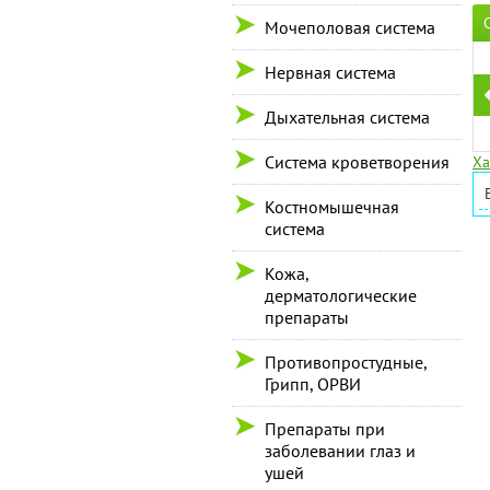
Мочеполовая система
Нервная система
Дыхательная система
Система кроветворения
Ха
Костномышечная
система
Кожа,
дерматологические
препараты
Противопростудные,
Грипп, ОРВИ
Препараты при
заболевании глаз и
ушей