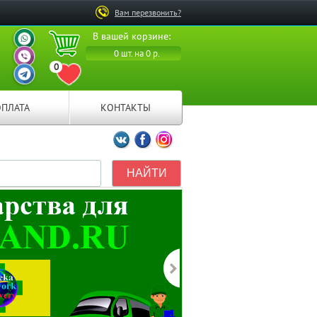
Вам перезвонить?
ВАШ ПЕРСОНАЛЬНЫЙ
В вашей корзине:
МЕНЕДЖЕР
ВАШ ПЕРСОНАЛЬНЫЙ
0 шт. на 0 р.
МЕНЕДЖЕР
0
ВАШ ПЕРСОНАЛЬНЫЙ
ПЕРЕЙТИ В ИЗБРАННОЕ
МЕНЕДЖЕР
ОПЛАТА
КОНТАКТЫ
Мы ВКонтакте
Мы на Facebook
Мы в Instagramm