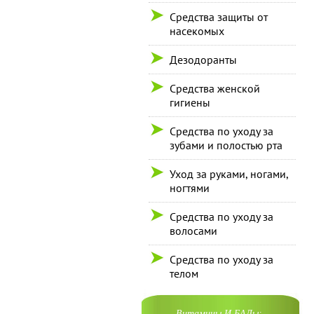
Средства защиты от
насекомых
Дезодоранты
Средства женской
гигиены
Средства по уходу за
зубами и полостью рта
Уход за руками, ногами,
ногтями
Средства по уходу за
волосами
Средства по уходу за
телом
Витамины И БАДы: