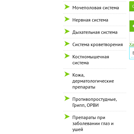
Мочеполовая система
Нервная система
Дыхательная система
Система кроветворения
Ха
Костномышечная
система
Кожа,
дерматологические
препараты
Противопростудные,
Грипп, ОРВИ
Препараты при
заболевании глаз и
ушей