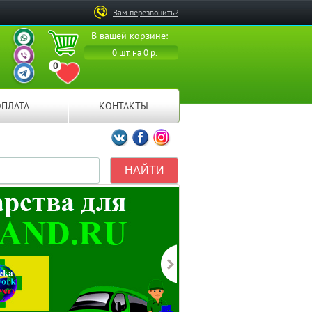
Вам перезвонить?
ВАШ ПЕРСОНАЛЬНЫЙ
В вашей корзине:
МЕНЕДЖЕР
ВАШ ПЕРСОНАЛЬНЫЙ
0 шт. на 0 р.
МЕНЕДЖЕР
0
ВАШ ПЕРСОНАЛЬНЫЙ
ПЕРЕЙТИ В ИЗБРАННОЕ
МЕНЕДЖЕР
ОПЛАТА
КОНТАКТЫ
Мы ВКонтакте
Мы на Facebook
Мы в Instagramm