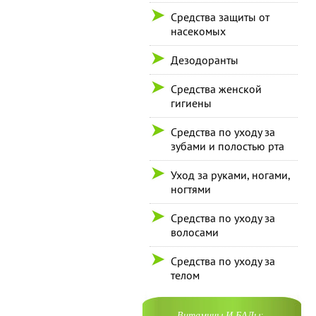
Средства защиты от
насекомых
Дезодоранты
Средства женской
гигиены
Средства по уходу за
зубами и полостью рта
Уход за руками, ногами,
ногтями
Средства по уходу за
волосами
Средства по уходу за
телом
Витамины И БАДы: