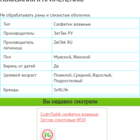
Не обрабатывать раны и слизистые оболочки.
Тип
Салфетки влажные
Производитель:
ЗетТек РУ
Производитель
ZetTek RU
латиница
Пол
Мужской, Женский
Беречь от детей
Да
Целевой возраст
Пожилой, Средний, Взрослый,
Подростковый
Бренды
SoftLife
Вы недавно смотрели
СофтЛайф салфетки влажные
Зеттек спиртовые №20