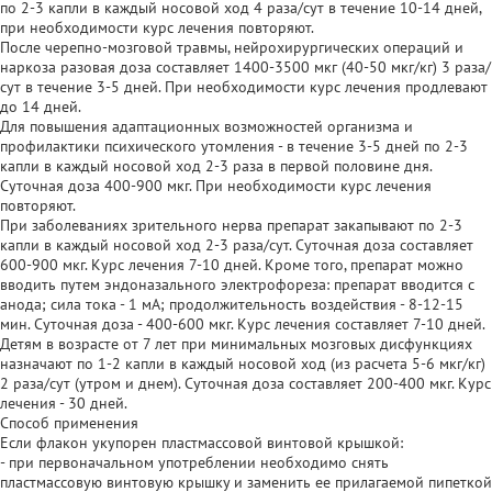
по 2-3 капли в каждый носовой ход 4 раза/сут в течение 10-14 дней,
при необходимости курс лечения повторяют.
После черепно-мозговой травмы, нейрохирургических операций и
наркоза разовая доза составляет 1400-3500 мкг (40-50 мкг/кг) 3 раза/
сут в течение 3-5 дней. При необходимости курс лечения продлевают
до 14 дней.
Для повышения адаптационных возможностей организма и
профилактики психического утомления - в течение 3-5 дней по 2-3
капли в каждый носовой ход 2-3 раза в первой половине дня.
Суточная доза 400-900 мкг. При необходимости курс лечения
повторяют.
При заболеваниях зрительного нерва препарат закапывают по 2-3
капли в каждый носовой ход 2-3 раза/сут. Суточная доза составляет
600-900 мкг. Курс лечения 7-10 дней. Кроме того, препарат можно
вводить путем эндоназального электрофореза: препарат вводится с
анода; сила тока - 1 мА; продолжительность воздействия - 8-12-15
мин. Суточная доза - 400-600 мкг. Курс лечения составляет 7-10 дней.
Детям в возрасте от 7 лет при минимальных мозговых дисфункциях
назначают по 1-2 капли в каждый носовой ход (из расчета 5-6 мкг/кг)
2 раза/сут (утром и днем). Суточная доза составляет 200-400 мкг. Курс
лечения - 30 дней.
Способ применения
Если флакон укупорен пластмассовой винтовой крышкой:
- при первоначальном употреблении необходимо снять
пластмассовую винтовую крышку и заменить ее прилагаемой пипеткой