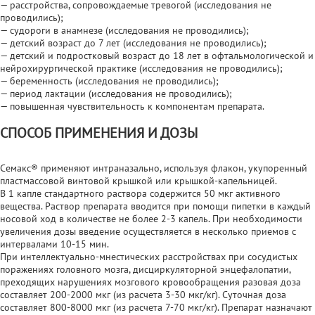
— расстройства, сопровождаемые тревогой (исследования не
проводились);
— судороги в анамнезе (исследования не проводились);
— детский возраст до 7 лет (исследования не проводились);
— детский и подростковый возраст до 18 лет в офтальмологической и
нейрохирургической практике (исследования не проводились);
— беременность (исследования не проводились);
— период лактации (исследования не проводились);
— повышенная чувствительность к компонентам препарата.
СПОСОБ ПРИМЕНЕНИЯ И ДОЗЫ
Семакс® применяют интраназально, используя флакон, укупоренный
пластмассовой винтовой крышкой или крышкой-капельницей.
В 1 капле стандартного раствора содержится 50 мкг активного
вещества. Раствор препарата вводится при помощи пипетки в каждый
носовой ход в количестве не более 2-3 капель. При необходимости
увеличения дозы введение осуществляется в несколько приемов с
интервалами 10-15 мин.
При интеллектуально-мнестических расстройствах при сосудистых
поражениях головного мозга, дисциркуляторной энцефалопатии,
преходящих нарушениях мозгового кровообращения разовая доза
составляет 200-2000 мкг (из расчета 3-30 мкг/кг). Суточная доза
составляет 800-8000 мкг (из расчета 7-70 мкг/кг). Препарат назначают