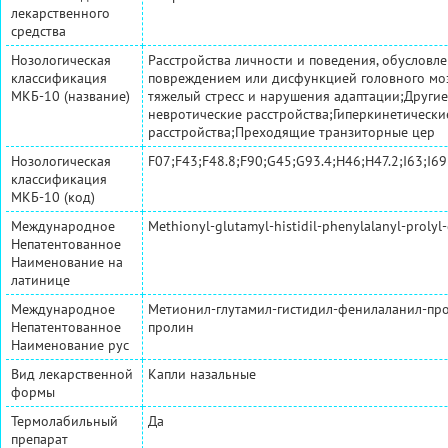
лекарственного
средства
Нозологическая
Расстройства личности и поведения, обусловл
классификация
повреждением или дисфункцией головного моз
МКБ-10 (название)
тяжелый стресс и нарушения адаптации;Други
невротические расстройства;Гиперкинетически
расстройства;Преходящие транзиторные цер
Нозологическая
F07;F43;F48.8;F90;G45;G93.4;H46;H47.2;I63;I69
классификация
МКБ-10 (код)
Международное
Methionyl-glutamyl-histidil-phenylalanyl-prolyl-
Непатентованное
Наименование на
латинице
Международное
Метионил-глутамил-гистидил-фенилаланил-про
Непатентованное
пролин
Наименование рус
Вид лекарственной
Капли назальные
формы
Термолабильный
Да
препарат