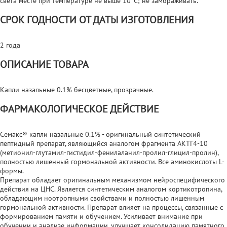
света месте при температуре не выше 10°С; не замораживать.
СРОК ГОДНОСТИ ОТ ДАТЫ ИЗГОТОВЛЕНИЯ
2 года
ОПИСАНИЕ ТОВАРА
Капли назальные 0.1% бесцветные, прозрачные.
ФАРМАКОЛОГИЧЕСКОЕ ДЕЙСТВИЕ
Семакс® капли назальные 0.1% - оригинальный синтетический
пептидный препарат, являющийся аналогом фрагмента АКТГ4-10
(метионил-глутамил-гистидил-фенилаланил-пролил-глицил-пролин),
полностью лишенный гормональной активности. Все аминокислоты L-
формы.
Препарат обладает оригинальным механизмом нейроспецифического
действия на ЦНС. Является синтетическим аналогом кортикотропина,
обладающим ноотропными свойствами и полностью лишенным
гормональной активности. Препарат влияет на процессы, связанные с
формированием памяти и обучением. Усиливает внимание при
обучении и анализе информации, улучшает консолидацию памятного