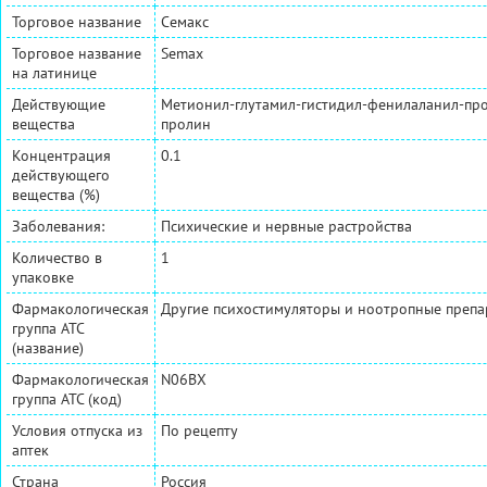
Торговое название
Семакс
Торговое название
Semax
на латинице
Действующие
Метионил-глутамил-гистидил-фенилаланил-про
вещества
пролин
Концентрация
0.1
действующего
вещества (%)
Заболевания:
Психические и нервные растройства
Количество в
1
упаковке
Фармакологическая
Другие психостимуляторы и ноотропные препа
группа АТС
(название)
Фармакологическая
N06BX
группа АТС (код)
Условия отпуска из
По рецепту
аптек
Страна
Россия