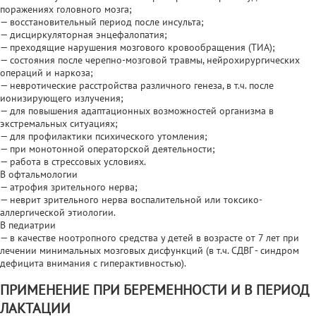
поражениях головного мозга;
— восстановительный период после инсульта;
— дисциркуляторная энцефалопатия;
— преходящие нарушения мозгового кровообращения (ТИА);
— состояния после черепно-мозговой травмы, нейрохирургических
операций и наркоза;
— невротические расстройства различного генеза, в т.ч. после
ионизирующего излучения;
— для повышения адаптационных возможностей организма в
экстремальных ситуациях;
— для профилактики психического утомления;
— при монотонной операторской деятельности;
— работа в стрессовых условиях.
В офтальмологии
— атрофия зрительного нерва;
— неврит зрительного нерва воспалительной или токсико-
аллергической этиологии.
В педиатрии
— в качестве ноотропного средства у детей в возрасте от 7 лет при
лечении минимальных мозговых дисфункций (в т.ч. СДВГ - синдром
дефицита внимания с гиперактивностью).
ПРИМЕНЕНИЕ ПРИ БЕРЕМЕННОСТИ И В ПЕРИОД
ЛАКТАЦИИ