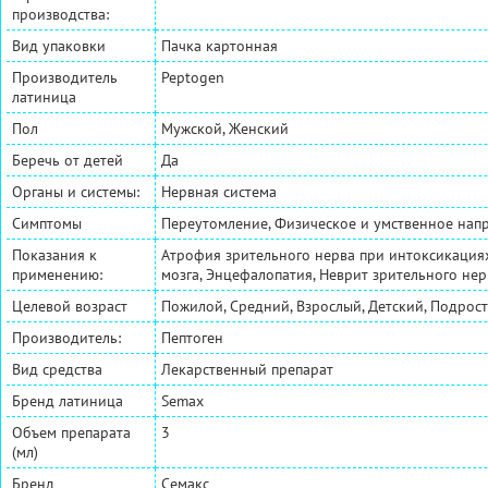
производства:
Вид упаковки
Пачка картонная
Производитель
Peptogen
латиница
Пол
Мужской, Женский
Беречь от детей
Да
Органы и системы:
Нервная система
Симптомы
Переутомление, Физическое и умственное напр
Показания к
Атрофия зрительного нерва при интоксикация
применению:
мозга, Энцефалопатия, Неврит зрительного нер
Целевой возраст
Пожилой, Средний, Взрослый, Детский, Подрос
Производитель:
Пептоген
Вид средства
Лекарственный препарат
Бренд латиница
Semax
Объем препарата
3
(мл)
Бренд
Семакс