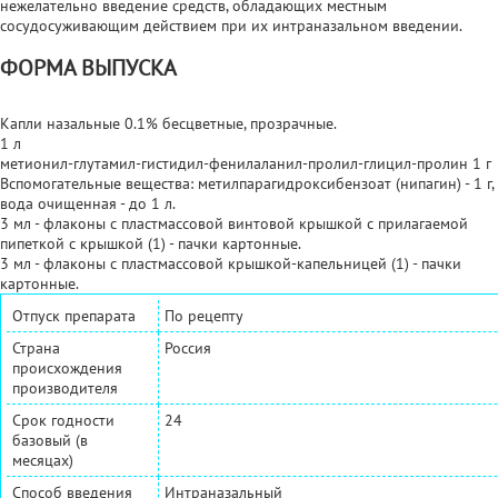
нежелательно введение средств, обладающих местным
сосудосуживающим действием при их интраназальном введении.
ФОРМА ВЫПУСКА
Капли назальные 0.1% бесцветные, прозрачные.
1 л
метионил-глутамил-гистидил-фенилаланил-пролил-глицил-пролин 1 г
Вспомогательные вещества: метилпарагидроксибензоат (нипагин) - 1 г,
вода очищенная - до 1 л.
3 мл - флаконы с пластмассовой винтовой крышкой с прилагаемой
пипеткой с крышкой (1) - пачки картонные.
3 мл - флаконы с пластмассовой крышкой-капельницей (1) - пачки
картонные.
Отпуск препарата
По рецепту
Страна
Россия
происхождения
производителя
Срок годности
24
базовый (в
месяцах)
Способ введения
Интраназальный