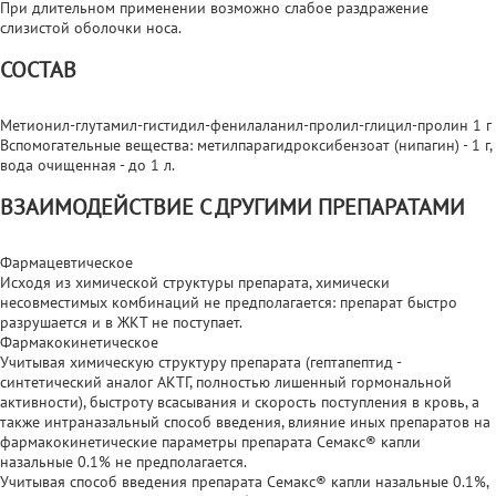
При длительном применении возможно слабое раздражение
слизистой оболочки носа.
СОСТАВ
Метионил-глутамил-гистидил-фенилаланил-пролил-глицил-пролин 1 г
Вспомогательные вещества: метилпарагидроксибензоат (нипагин) - 1 г,
вода очищенная - до 1 л.
ВЗАИМОДЕЙСТВИЕ С ДРУГИМИ ПРЕПАРАТАМИ
Фармацевтическое
Исходя из химической структуры препарата, химически
несовместимых комбинаций не предполагается: препарат быстро
разрушается и в ЖКТ не поступает.
Фармакокинетическое
Учитывая химическую структуру препарата (гептапептид -
синтетический аналог АКТГ, полностью лишенный гормональной
активности), быстроту всасывания и скорость поступления в кровь, а
также интраназальный способ введения, влияние иных препаратов на
фармакокинетические параметры препарата Семакс® капли
назальные 0.1% не предполагается.
Учитывая способ введения препарата Семакс® капли назальные 0.1%,