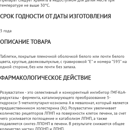
температуре не выше 30°С.
СРОК ГОДНОСТИ ОТ ДАТЫ ИЗГОТОВЛЕНИЯ
3 года
ОПИСАНИЕ ТОВАРА
Таблетки, покрытые пленочной оболочкой белого или почти белого
цвета, круглые, двояковыпуклые, с гравировкой "E" и номера "593" на
одной стороне, без или почти без запаха.
ФАРМАКОЛОГИЧЕСКОЕ ДЕЙСТВИЕ
Розувастатин - это селективный и конкурентный ингибитор ГМГ-КоА-
редуктазы - фермента, катализирующего преобразование 3-
гидрокси-3-метилглутарил-коэнзима А в мевалонат, который является
предшественником холестерина (Хс). Розувастатин увеличивает
количество рецепторов ЛПНП на поверхности клеток печени, за счет
чего усиливается поглощение и катаболизм ЛПНП, а также
подавляется синтез ЛПОНП в печени. В результате снижается общее
количество частиц ЛПОНП и ЛПНП.