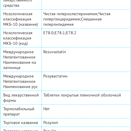
средства
Нозологическая
Чистая гиперхолестеринемия;Чистая
классификация
гиперглицеридемия;Смешанная
МКБ-10 (название)
гиперлипидемия
Нозологическая
E78.0;E78.1;E78.2
классификация
МКБ-10 (код)
Международное
Rosuvastatin
Непатентованное
Наименование на
латинице
Международное
Розувастатин
Непатентованное
Наименование рус
Вид лекарственной
Таблетки покрытые пленочной оболочкой
формы
Термолабильный
Нет
препарат
Торговое название
Розулип
Торговое название
Rosulip