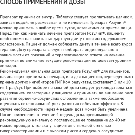
СПОСОБ ПРИМЕНЕНИЯ И ДОЗЫ
Препарат принимают внутрь. Таблетку следует проглатывать целиком,
запивая водой, не разжевывая и не измельчая. Препарат Розулип®
можно принимать в любое время суток, независимо от приема пищи.
Перед тем как начинать лечение препаратом Розулип®, пациенту
необходимо назначить стандартную диету с низким содержанием
холестерина. Пациент должен соблюдать диету в течение всего курса
терапии. Дозу препарата следует подбирать индивидуально в
зависимости от показаний и терапевтического ответа на лечение,
принимая во внимание текущие рекомендации по целевым уровням
липидов.
Рекомендуемая начальная доза препарата Розулип® для пациентов,
начинающих принимать препарат, или для пациентов, переведенных с
приема других ингибиторов ГМГ-КоА-редуктазы, составляет 5 или 10
мг 1 раз/сут. При выборе начальной дозы следует руководствоваться
содержанием холестерина у пациента и принимать во внимание риск
развития сердечно-сосудистых осложнений, а также необходимо
оценивать потенциальный риск развития побочных эффектов. В
случае необходимости через 4 недели доза может быть увеличена.
После применения в течение 4 недель дозы, превышающей
рекомендуемую начальную, последующее ее повышение до 40 мг
можно проводить только у пациентов с тяжелой степенью
гиперхолестеринемии и с высоким риском сердечно-сосудистых