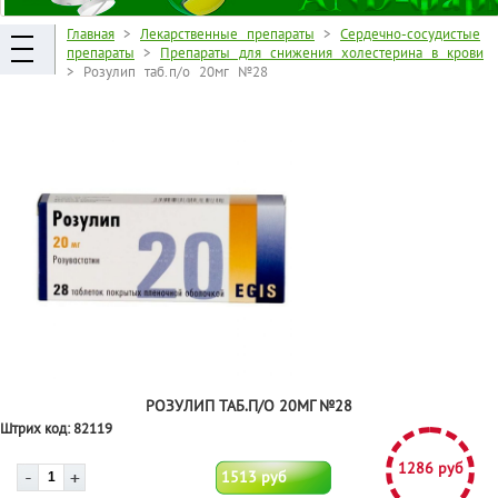
Главная
>
Лекарственные препараты
>
Сердечно-сосудистые
препараты
>
Препараты для снижения холестерина в крови
> Розулип таб.п/о 20мг №28
РОЗУЛИП ТАБ.П/О 20МГ №28
Штрих код:
82119
1286 руб
1513 руб