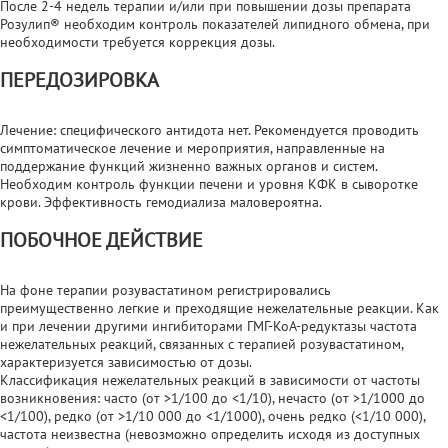
После 2-4 недель терапии и/или при повышении дозы препарата
Розулип® необходим контроль показателей липидного обмена, при
необходимости требуется коррекция дозы.
ПЕРЕДОЗИРОВКА
Лечение: специфического антидота нет. Рекомендуется проводить
симптоматическое лечение и мероприятия, направленные на
поддержание функций жизненно важных органов и систем.
Необходим контроль функции печени и уровня КФК в сыворотке
крови. Эффективность гемодиализа маловероятна.
ПОБОЧНОЕ ДЕЙСТВИЕ
На фоне терапии розувастатином регистрировались
преимущественно легкие и преходящие нежелательные реакции. Как
и при лечении другими ингибиторами ГМГ-КоА-редуктазы частота
нежелательных реакций, связанных с терапией розувастатином,
характеризуется зависимостью от дозы.
Классификация нежелательных реакций в зависимости от частоты
возникновения: часто (от >1/100 до <1/10), нечасто (от >1/1000 до
<1/100), редко (от >1/10 000 до <1/1000), очень редко (<1/10 000),
частота неизвестна (невозможно определить исходя из доступных