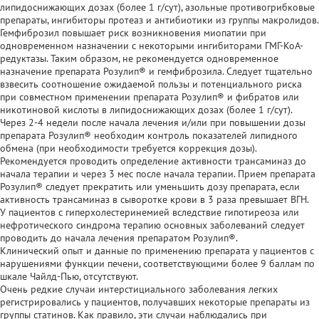
липидоснижающих дозах (более 1 г/сут), азольные противогрибковые
препараты, ингибиторы протеаз и антибиотики из группы макролидов.
Гемфиброзил повышает риск возникновения миопатии при
одновременном назначении с некоторыми ингибиторами ГМГ-КоА-
редуктазы. Таким образом, не рекомендуется одновременное
назначение препарата Розулип® и гемфиброзила. Следует тщательно
взвесить соотношение ожидаемой пользы и потенциального риска
при совместном применении препарата Розулип® и фибратов или
никотиновой кислоты в липидоснижающих дозах (более 1 г/сут).
Через 2-4 недели после начала лечения и/или при повышении дозы
препарата Розулип® необходим контроль показателей липидного
обмена (при необходимости требуется коррекция дозы).
Рекомендуется проводить определение активности трансаминаз до
начала терапии и через 3 мес после начала терапии. Прием препарата
Розулип® следует прекратить или уменьшить дозу препарата, если
активность трансаминаз в сыворотке крови в 3 раза превышает ВГН.
У пациентов с гиперхолестеринемией вследствие гипотиреоза или
нефротического синдрома терапию основных заболеваний следует
проводить до начала лечения препаратом Розулип®.
Клинический опыт и данные по применению препарата у пациентов с
нарушениями функции печени, соответствующими более 9 баллам по
шкале Чайлд-Пью, отсутствуют.
Очень редкие случаи интерстициального заболевания легких
регистрировались у пациентов, получавших некоторые препараты из
группы статинов. Как правило, эти случаи наблюдались при