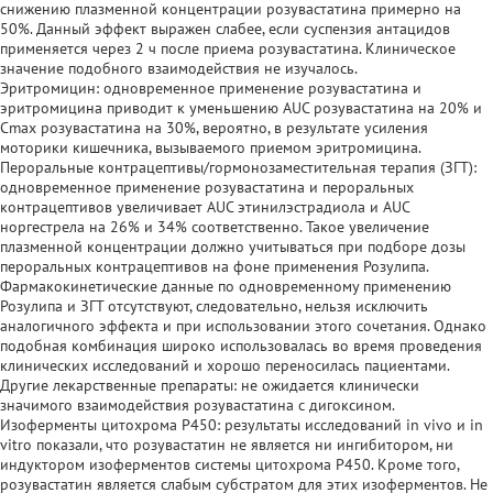
снижению плазменной концентрации розувастатина примерно на
50%. Данный эффект выражен слабее, если суспензия антацидов
применяется через 2 ч после приема розувастатина. Клиническое
значение подобного взаимодействия не изучалось.
Эритромицин: одновременное применение розувастатина и
эритромицина приводит к уменьшению AUC розувастатина на 20% и
Сmах розувастатина на 30%, вероятно, в результате усиления
моторики кишечника, вызываемого приемом эритромицина.
Пероральные контрацептивы/гормонозаместительная терапия (ЗГТ):
одновременное применение розувастатина и пероральных
контрацептивов увеличивает AUC этинилэстрадиола и AUC
норгестрела на 26% и 34% соответственно. Такое увеличение
плазменной концентрации должно учитываться при подборе дозы
пероральных контрацептивов на фоне применения Розулипа.
Фармакокинетические данные по одновременному применению
Розулипа и ЗГТ отсутствуют, следовательно, нельзя исключить
аналогичного эффекта и при использовании этого сочетания. Однако
подобная комбинация широко использовалась во время проведения
клинических исследований и хорошо переносилась пациентами.
Другие лекарственные препараты: не ожидается клинически
значимого взаимодействия розувастатина с дигоксином.
Изоферменты цитохрома Р450: результаты исследований in vivo и in
vitro показали, что розувастатин не является ни ингибитором, ни
индуктором изоферментов системы цитохрома Р450. Кроме того,
розувастатин является слабым субстратом для этих изоферментов. Не