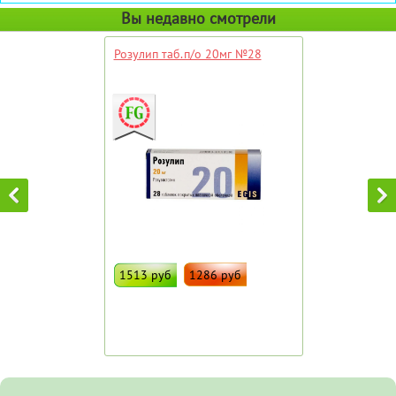
Вы недавно смотрели
Розулип таб.п/о 20мг №28
1513 руб
1286 руб
ДОБАВИТЬ В ИЗБРАННОЕ
Штрих код:
82119