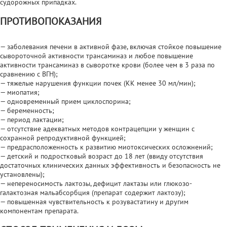
судорожных припадках.
ПРОТИВОПОКАЗАНИЯ
— заболевания печени в активной фазе, включая стойкое повышение
сывороточной активности трансаминаз и любое повышение
активности трансаминаз в сыворотке крови (более чем в 3 раза по
сравнению с ВГН);
— тяжелые нарушения функции почек (КК менее 30 мл/мин);
— миопатия;
— одновременный прием циклоспорина;
— беременность;
— период лактации;
— отсутствие адекватных методов контрацепции у женщин с
сохранной репродуктивной функцией;
— предрасположенность к развитию миотоксических осложнений;
— детский и подростковый возраст до 18 лет (ввиду отсутствия
достаточных клинических данных эффективность и безопасность не
установлены);
— непереносимость лактозы, дефицит лактазы или глюкозо-
галактозная мальабсорбция (препарат содержит лактозу);
— повышенная чувствительность к розувастатину и другим
компонентам препарата.