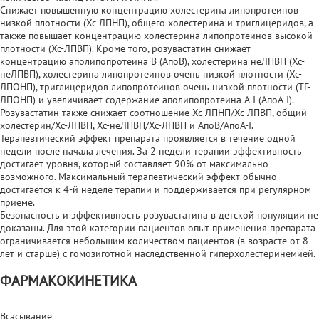
Снижает повышенную концентрацию холестерина липопротеинов
низкой плотности (Хс-ЛПНП), общего холестерина и триглицеридов, а
также повышает концентрацию холестерина липопротеинов высокой
плотности (Хс-ЛПВП). Кроме того, розувастатин снижает
концентрацию аполипопротеина В (АпоВ), холестерина неЛПВП (Хс-
неЛПВП), холестерина липопротеинов очень низкой плотности (Хс-
ЛПОНП), триглицеридов липопротеинов очень низкой плотности (ТГ-
ЛПОНП) и увеличивает содержание аполипопротеина A-I (АпоА-I).
Розувастатин также снижает соотношение Хс-ЛПНП/Хс-ЛПВП, общий
холестерин/Хс-ЛПВП, Хс-неЛПВП/Хс-ЛПВП и АпоВ/АпоА-I.
Терапевтический эффект препарата проявляется в течение одной
недели после начала лечения. За 2 недели терапии эффективность
достигает уровня, который составляет 90% от максимально
возможного. Максимальный терапевтический эффект обычно
достигается к 4-й неделе терапии и поддерживается при регулярном
приеме.
Безопасность и эффективность розувастатина в детской популяции не
доказаны. Для этой категории пациентов опыт применения препарата
ограничивается небольшим количеством пациентов (в возрасте от 8
лет и старше) с гомозиготной наследственной гиперхолестеринемией.
ФАРМАКОКИНЕТИКА
Всасывание