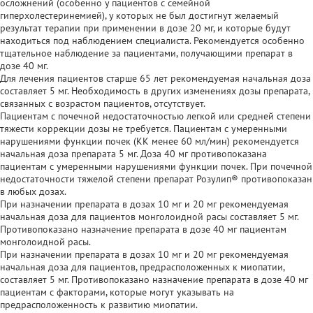
осложнений (особенно у пациентов с семейной
гиперхолестеринемией), у которых не был достигнут желаемый
результат терапии при применении в дозе 20 мг, и которые будут
находиться под наблюдением специалиста. Рекомендуется особенно
тщательное наблюдение за пациентами, получающими препарат в
дозе 40 мг.
Для лечения пациентов старше 65 лет рекомендуемая начальная доза
составляет 5 мг. Необходимость в других изменениях дозы препарата,
связанных с возрастом пациентов, отсутствует.
Пациентам с почечной недостаточностью легкой или средней степени
тяжести коррекции дозы не требуется. Пациентам с умеренными
нарушениями функции почек (КК менее 60 мл/мин) рекомендуется
начальная доза препарата 5 мг. Доза 40 мг противопоказана
пациентам с умеренными нарушениями функции почек. При почечной
недостаточности тяжелой степени препарат Розулип® противопоказан
в любых дозах.
При назначении препарата в дозах 10 мг и 20 мг рекомендуемая
начальная доза для пациентов монголоидной расы составляет 5 мг.
Противопоказано назначение препарата в дозе 40 мг пациентам
монголоидной расы.
При назначении препарата в дозах 10 мг и 20 мг рекомендуемая
начальная доза для пациентов, предрасположенных к миопатии,
составляет 5 мг. Противопоказано назначение препарата в дозе 40 мг
пациентам с факторами, которые могут указывать на
предрасположенность к развитию миопатии.