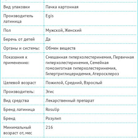
Вид упаковки
Пачка картонная
Производитель
Egis
латиница
Пол
Мужской, Женский
Беречь от детей
Да
Органы и системы:
Обмен веществ
Показания к
Смешанная гиперхолестеринемия, Первичная
применению:
гиперхолестеринемия, Семейная
гомозиготная гиперхолестеринемия,
Гипертриглицеридемия, Атеросклероз
Целевой возраст
Пожилой, Средний, Взрослый
Производитель:
Эгис
Вид средства
Лекарственный препарат
Бренд латиница
Rosulip
Бренд
Розулип
Минимальный
216
возраст от, мес