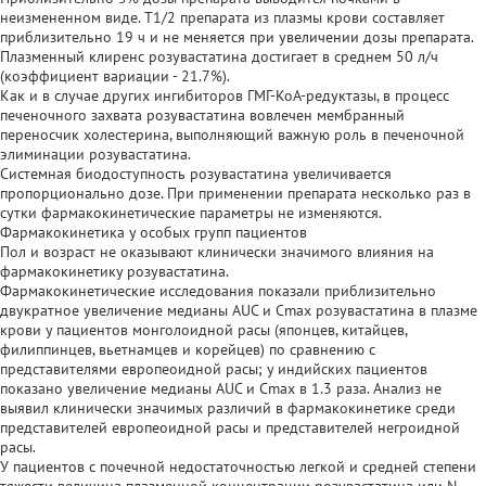
неизмененном виде. T1/2 препарата из плазмы крови составляет
приблизительно 19 ч и не меняется при увеличении дозы препарата.
Плазменный клиренс розувастатина достигает в среднем 50 л/ч
(коэффициент вариации - 21.7%).
Как и в случае других ингибиторов ГМГ-КоА-редуктазы, в процесс
печеночного захвата розувастатина вовлечен мембранный
переносчик холестерина, выполняющий важную роль в печеночной
элиминации розувастатина.
Системная биодоступность розувастатина увеличивается
пропорционально дозе. При применении препарата несколько раз в
сутки фармакокинетические параметры не изменяются.
Фармакокинетика у особых групп пациентов
Пол и возраст не оказывают клинически значимого влияния на
фармакокинетику розувастатина.
Фармакокинетические исследования показали приблизительно
двукратное увеличение медианы AUC и Cmax розувастатина в плазме
крови у пациентов монголоидной расы (японцев, китайцев,
филиппинцев, вьетнамцев и корейцев) по сравнению с
представителями европеоидной расы; у индийских пациентов
показано увеличение медианы AUC и Cmax в 1.3 раза. Анализ не
выявил клинически значимых различий в фармакокинетике среди
представителей европеоидной расы и представителей негроидной
расы.
У пациентов с почечной недостаточностью легкой и средней степени
тяжести величина плазменной концентрации розувастатина или N-