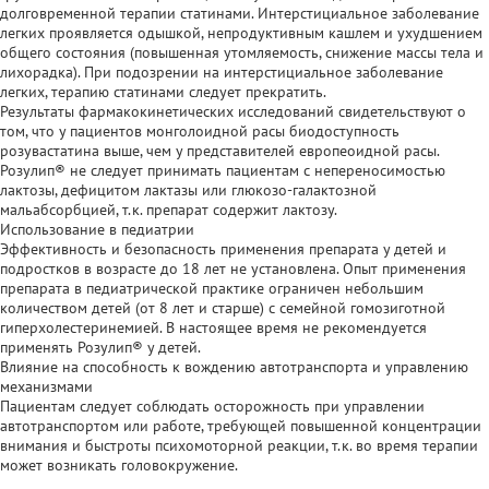
долговременной терапии статинами. Интерстициальное заболевание
легких проявляется одышкой, непродуктивным кашлем и ухудшением
общего состояния (повышенная утомляемость, снижение массы тела и
лихорадка). При подозрении на интерстициальное заболевание
легких, терапию статинами следует прекратить.
Результаты фармакокинетических исследований свидетельствуют о
том, что у пациентов монголоидной расы биодоступность
розувастатина выше, чем у представителей европеоидной расы.
Розулип® не следует принимать пациентам с непереносимостью
лактозы, дефицитом лактазы или глюкозо-галактозной
мальабсорбцией, т.к. препарат содержит лактозу.
Использование в педиатрии
Эффективность и безопасность применения препарата у детей и
подростков в возрасте до 18 лет не установлена. Опыт применения
препарата в педиатрической практике ограничен небольшим
количеством детей (от 8 лет и старше) с семейной гомозиготной
гиперхолестеринемией. В настоящее время не рекомендуется
применять Розулип® у детей.
Влияние на способность к вождению автотранспорта и управлению
механизмами
Пациентам следует соблюдать осторожность при управлении
автотранспортом или работе, требующей повышенной концентрации
внимания и быстроты психомоторной реакции, т.к. во время терапии
может возникать головокружение.