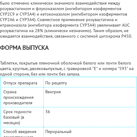
было отмечено клинически значимого взаимодействия между
розувастатином и флуконазолом (ингибитором изоферментов
CYP2C9 и CYP3A4) и кетоконазолом (ингибитором изоферментов
CYP2A6 и CYP3A4). Совместное применение розувастатина и
итраконазола (ингибитора изофермента CYP3A4) увеличивает AUC
розувастатина на 28% (клинически незначимо). Таким образом, не
ожидается взаимодействия, связанного с системой цитохрома Р450.
ФОРМА ВЫПУСКА
Таблетки, покрытые пленочной оболочкой белого или почти белого
цвета, круглые, двояковыпуклые, с гравировкой "E" и номера "593" на
одной стороне, без или почти без запаха.
Отпуск препарата
По рецепту
Страна
Венгрия
происхождения
производителя
Срок годности
36
базовый (в
месяцах)
Способ введения
Пероральный
лекарственного