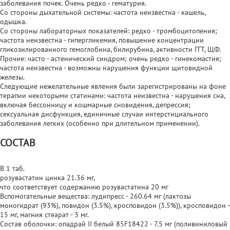
заболевания почек. Очень редко - гематурия.
Со стороны дыхательной системы: частота неизвестна - кашель,
одышка.
Со стороны лабораторных показателей: редко - тромбоцитопения;
частота неизвестна - гипергликемия, повышение концентрации
гликозилированного гемоглобина, билирубина, активности ГГТ, ЩФ.
Прочие: часто - астенический синдром; очень редко - гинекомастия;
частота неизвестна - возможны нарушения функции щитовидной
железы.
Следующие нежелательные явления были зарегистрированы на фоне
терапии некоторыми статинами: частота неизвестна - нарушения сна,
включая бессонницу и кошмарные сновидения, депрессия;
сексуальная дисфункция, единичные случаи интерстициального
заболевания легких (особенно при длительном применении).
СОСТАВ
В 1 таб.
розувастатин цинка 21.36 мг,
что соответствует содержанию розувастатина 20 мг
Вспомогательные вещества: лудипресс - 260.64 мг (лактозы
моногидрат (93%), повидон (3.5%), кросповидон (3.5%)), кросповидон -
15 мг, магния стеарат - 3 мг.
Состав оболочки: опадрай II белый 85F18422 - 7.5 мг (поливиниловый