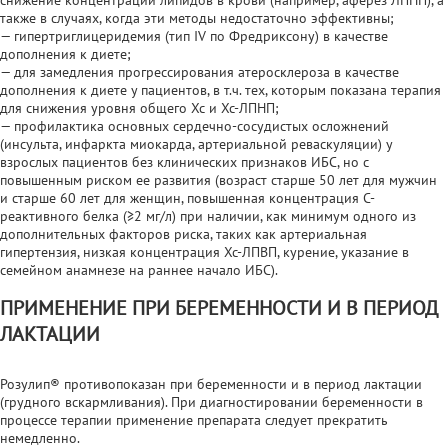
также в случаях, когда эти методы недостаточно эффективны;
— гипертриглицеридемия (тип IV по Фредриксону) в качестве
дополнения к диете;
— для замедления прогрессирования атеросклероза в качестве
дополнения к диете у пациентов, в т.ч. тех, которым показана терапия
для снижения уровня общего Хс и Хс-ЛПНП;
— профилактика основных сердечно-сосудистых осложнений
(инсульта, инфаркта миокарда, артериальной реваскуляции) у
взрослых пациентов без клинических признаков ИБС, но с
повышенным риском ее развития (возраст старше 50 лет для мужчин
и старше 60 лет для женщин, повышенная концентрация С-
реактивного белка (≥2 мг/л) при наличии, как минимум одного из
дополнительных факторов риска, таких как артериальная
гипертензия, низкая концентрация Хс-ЛПВП, курение, указание в
семейном анамнезе на раннее начало ИБС).
ПРИМЕНЕНИЕ ПРИ БЕРЕМЕННОСТИ И В ПЕРИОД
ЛАКТАЦИИ
Розулип® противопоказан при беременности и в период лактации
(грудного вскармливания). При диагностировании беременности в
процессе терапии применение препарата следует прекратить
немедленно.