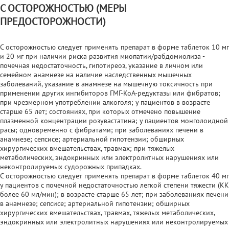
С ОСТОРОЖНОСТЬЮ (МЕРЫ
ПРЕДОСТОРОЖНОСТИ)
С осторожностью следует применять препарат в форме таблеток 10 мг
и 20 мг при наличии риска развития миопатии/рабдомиолиза -
почечная недостаточность, гипотиреоз, указание в личном или
семейном анамнезе на наличие наследственных мышечных
заболеваний, указание в анамнезе на мышечную токсичность при
применении других ингибиторов ГМГ-КоА-редуктазы или фибратов;
при чрезмерном употреблении алкоголя; у пациентов в возрасте
старше 65 лет; состояниях, при которых отмечено повышение
плазменной концентрации розувастатина; у пациентов монголоидной
расы; одновременно с фибратами; при заболеваниях печени в
анамнезе; сепсисе; артериальной гипотензии; обширных
хирургических вмешательствах, травмах; при тяжелых
метаболических, эндокринных или электролитных нарушениях или
неконтролируемых судорожных припадках.
С осторожностью следует применять препарат в форме таблеток 40 мг
у пациентов с почечной недостаточностью легкой степени тяжести (КК
более 60 мл/мин); в возрасте старше 65 лет; при заболеваниях печени
в анамнезе; сепсисе; артериальной гипотензии; обширных
хирургических вмешательствах, травмах, тяжелых метаболических,
эндокринных или электролитных нарушениях или неконтролируемых