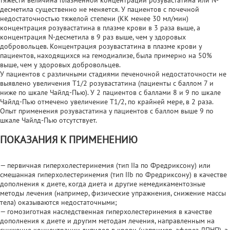
десметила существенно не меняется. У пациентов с почечной
недостаточностью тяжелой степени (КК менее 30 мл/мин)
концентрация розувастатина в плазме крови в 3 раза выше, а
концентрация N-десметила в 9 раз выше, чем у здоровых
добровольцев. Концентрация розувастатина в плазме крови у
пациентов, находящихся на гемодиализе, была примерно на 50%
выше, чем у здоровых добровольцев.
У пациентов с различными стадиями печеночной недостаточности не
выявлено увеличения T1/2 розувастатина (пациенты с баллом 7 и
ниже по шкале Чайлд-Пью). У 2 пациентов с баллами 8 и 9 по шкале
Чайлд-Пью отмечено увеличение T1/2, по крайней мере, в 2 раза.
Опыт применения розувастатина у пациентов с баллом выше 9 по
шкале Чайлд-Пью отсутствует.
ПОКАЗАНИЯ К ПРИМЕНЕНИЮ
— первичная гиперхолестеринемия (тип IIа по Фредриксону) или
смешанная гиперхолестеринемия (тип IIb по Фредриксону) в качестве
дополнения к диете, когда диета и другие немедикаментозные
методы лечения (например, физические упражнения, снижение массы
тела) оказываются недостаточными;
— гомозиготная наследственная гиперхолестеринемия в качестве
дополнения к диете и другим методам лечения, направленным на
снижение концентрации липидов в крови (например, аферез ЛПНП), а