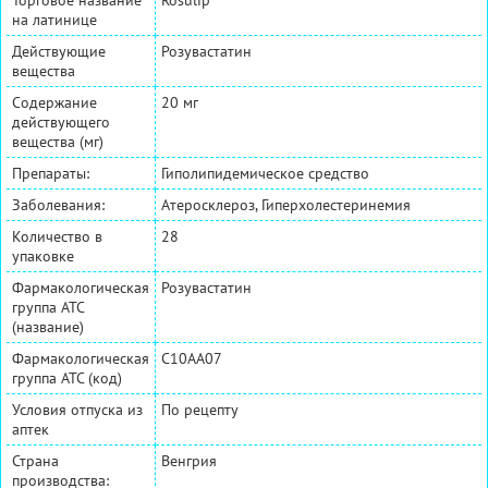
на латинице
Действующие
Розувастатин
вещества
Содержание
20 мг
действующего
вещества (мг)
Препараты:
Гиполипидемическое средство
Заболевания:
Атеросклероз, Гиперхолестеринемия
Количество в
28
упаковке
Фармакологическая
Розувастатин
группа АТС
(название)
Фармакологическая
C10AA07
группа АТС (код)
Условия отпуска из
По рецепту
аптек
Страна
Венгрия
производства: