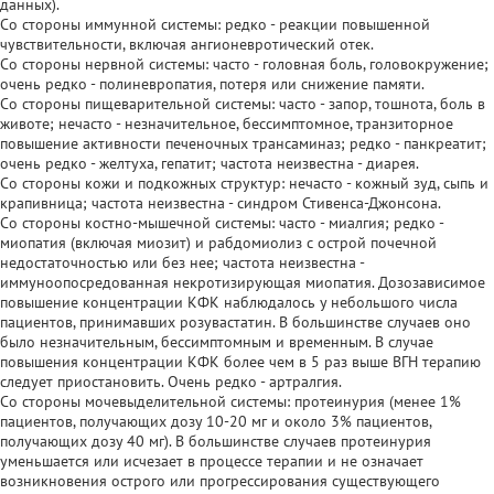
данных).
Со стороны иммунной системы: редко - реакции повышенной
чувствительности, включая ангионевротический отек.
Со стороны нервной системы: часто - головная боль, головокружение;
очень редко - полиневропатия, потеря или снижение памяти.
Со стороны пищеварительной системы: часто - запор, тошнота, боль в
животе; нечасто - незначительное, бессимптомное, транзиторное
повышение активности печеночных трансаминаз; редко - панкреатит;
очень редко - желтуха, гепатит; частота неизвестна - диарея.
Со стороны кожи и подкожных структур: нечасто - кожный зуд, сыпь и
крапивница; частота неизвестна - синдром Стивенса-Джонсона.
Со стороны костно-мышечной системы: часто - миалгия; редко -
миопатия (включая миозит) и рабдомиолиз с острой почечной
недостаточностью или без нее; частота неизвестна -
иммуноопосредованная некротизирующая миопатия. Дозозависимое
повышение концентрации КФК наблюдалось у небольшого числа
пациентов, принимавших розувастатин. В большинстве случаев оно
было незначительным, бессимптомным и временным. В случае
повышения концентрации КФК более чем в 5 раз выше ВГН терапию
следует приостановить. Очень редко - артралгия.
Со стороны мочевыделительной системы: протеинурия (менее 1%
пациентов, получающих дозу 10-20 мг и около 3% пациентов,
получающих дозу 40 мг). В большинстве случаев протеинурия
уменьшается или исчезает в процессе терапии и не означает
возникновения острого или прогрессирования существующего