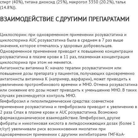
спирт (40%), титана диоксид (25%), макрогол 3350 (20.2%), тальк
(14.8%)).
ВЗАИМОДЕЙСТВИЕ С ДРУГИМИ ПРЕПАРАТАМИ
Циклоспорин: при одновременном применении розувастатина и
циклоспорина AUC розувастатина была в среднем в 7 раз выше
значения, которое отмечалось у здоровых добровольцев.
Одновременное применение приводит к повышению концентрации
розувастатина в плазме крови в 11 раз, плазменная концентрация
циклоспорина при этом не меняется.
Антагонисты витамина К: начало терапии розувастатином или
повышение дозы препарата у пациентов, получающих одновременно
антагонисты витамина К (например, варфарин), может приводить к
увеличению протромбинового времени и MHO. Отмена розувастатина
или снижение его дозы может приводить к уменьшению MHO. В таких
случаях рекомендуется контроль MHO.
Гемфиброзил и гиполипидемические средства: совместное
применение розувастатина и гемфиброзила приводит к увеличению в
2 раза Сmах в плазме крови и AUC розувастатина. Возможно
фармакодинамическое взаимодействие. Гемфиброзил, другие
фибраты и никотиновая кислота в липидоснижающих дозах (более 1
г/сут) увеличивали риск возникновения миопатии при
одновременном применении с другими ингибиторами ГМГ-КоА-