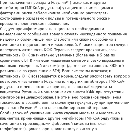
При назначении препарата Розулип® (также как и других
ингибиторов ГМГ-КоА-редуктазы) у пациентов с имеющимися
факторами риска рабдомиолиза необходимо рассмотреть
соотношение ожидаемой пользы и потенциального риска и
проводить клиническое наблюдение.
Следует проинформировать пациента о необходимости
немедленного сообщения врачу о случаях неожиданного появления
мышечных болей, мышечной слабости или спазмах, особенно в
сочетании с недомоганием и лихорадкой. У таких пациентов следует
определять активность КФК. Терапию следует прекратить, если
активность КФК значительно увеличена (более чем в 5 раз по
сравнению с ВГН) или если мышечные симптомы резко выражены и
вызывают ежедневный дискомфорт (даже если активность КФК в 5
раз меньше по сравнению с ВГН). Если симптомы исчезают, и
активность КФК возвращается к норме, следует рассмотреть вопрос о
повторном назначении Розулипа или других ингибиторов ГМГ-КоА-
редуктазы в меньших дозах при тщательном наблюдении за
пациентом. Рутинный мониторинг активности КФК при отсутствии
симптомов нецелесообразен. Не отмечено признаков увеличения
токсического воздействия на скелетную мускулатуру при применении
препарата Розулип® в составе комбинированной терапии.
Сообщалось об увеличении числа случаев миозита и миопатии у
пациентов, принимавших другие ингибиторы ГМГ-КоА-редуктазы в
сочетании с производными фиброевой кислоты (включая
гемфиброзил), циклоспорин, никотиновую кислоту в