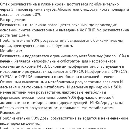
Cmax розувастатина в плазме крови достигается приблизительно
через 5 ч после приема внутрь. Абсолютная биодоступность препарата
составляет около 20%.
Распределение
Розувастатин интенсивно поглощается печенью, где происходит
основной синтез холестерина и выведение Хс-ЛПНП. Vd розувастатина
достигает 134 л.
Приблизительно 90% розувастатина связывается с белками плазмы
крови, преимущественно с альбумином.
Метаболизм
Розувастатин подвергается ограниченному метаболизму (около 10%) в
печени. Является непрофильным субстратом для изоферментов
системы цитохрома Р450. Основным изоферментом, участвующим в
метаболизме розувастатина, является CYP2C9. Изоферменты CYP2C19,
CYP3A4 и CYP2D6 вовлечены в метаболизм в меньшей степени.
Основными выявленными метаболитами розувастатина являются N-
десметил и лактоновые метаболиты. N-десметил примерно на 50%
менее активен, чем розувастатин, лактоновые метаболиты
фармакологически неактивны. Более 90% фармакологической
активности по ингибированию циркулирующей ГМГ-КоА-редуктазы
обеспечивается розувастатином, остальное - его метаболитами.
Выведение
Приблизительно 90% дозы розувастатина выводится в неизмененном
виде через кишечник.
Приблизительно 5% дозы препарата выводится почками в