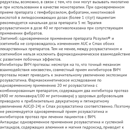
редуктазы, возможно, в связи с тем, что они могут вызывать миопатию
и при использовании в качестве монотерапии. При одновременном
приеме препарата с гемфиброзилом, фибратами, никотиновой
кислотой в липидоснижающих дозах (более 1 г/сут) пациентам
рекомендуется начальная доза препарата 5 мг. Терапия
розувастатином в дозе 40 мг противопоказана при сопутствующем
применении фибратов.
Эзетимиб: одновременное применение препарата Розулип® и
эзетимиба не сопровождалось изменением AUC и Сmах обоих
лекарственных препаратов. Тем не менее, между розувастатином и
эзетимибом нельзя исключить фармакодинамическое взаимодействие
с развитием побочных эффектов.
Ингибиторы ВИЧ протеазы: несмотря на то, что точный механизм
взаимодействия неизвестен, совместный прием ингибиторов ВИЧ
протеазы может приводить к значительному увеличению экспозиции
розувастатина. Фармакокинетическое исследование по
одновременному применению 20 мг розувастатина с
комбинированным препаратом, содержащим два ингибитора протеаз
(400 мг лопинавира/100 мг ритонавира) у здоровых добровольцев
приводило к приблизительно двукратному и пятикратному
увеличению AUC(0-24) и Cmax розувастатина соответственно. Поэтому
не рекомендуется одновременный прием розувастатина и
ингибиторов протеаз при лечении пациентов с ВИЧ.
Антациды: одновременное применение розувастатина и суспензий
антацидов, содержащих алюминия и магния гидроксид, приводит к