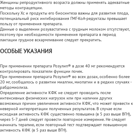
Женщины репродуктивного возраста должны применять адекватные
методы контрацепции.
Поскольку Хс и продукты его биосинтеза важны для развития плода,
потенциальный риск ингибирования ГМГ-КоА-редуктазы превышает
пользу от применения препарата.
Данные о выделении розувастатина с грудным молоком отсутствуют,
поэтому при необходимости применения препарата в период
лактации грудное вскармливание следует прекратить.
ОСОБЫЕ УКАЗАНИЯ
При применении препарата Розулип® в дозе 40 мг рекомендуется
контролировать показатели функции почек.
При применении препарата Розулип® во всех дозах, особенно более
20 мг, сообщалось о развитии миалгии, миопатии и в редких случаях -
рабдомиолиза.
Определение активности КФК не следует проводить после
интенсивных физических нагрузок или при наличии других
возможных причин увеличения активности КФК, что может привести к
неверной интерпретации полученных результатов. В случае если
исходная активность КФК существенно повышена (в 5 раз выше ВГН),
через 5-7 дней следует провести повторное измерение. Не следует
начинать терапию, если повторный тест подтверждает повышенную
активность КФК (в 5 раз выше ВГН).