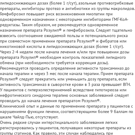
липидоснижающих дозах (более 1 г/сут), азольные противогрибковые
препараты, ингибиторы протеаз и антибиотики из группы макролидов.
Гемфиброзил повышает риск возникновения миопатии при
одновременном назначении с некоторыми ингибиторами ГМГ-КоА-
редуктазы. Таким образом, не рекомендуется одновременное
назначение препарата Розулип® и гемфиброзила. Следует тщательно
взвесить соотношение ожидаемой пользы и потенциального риска
при совместном применении препарата Розулип® и фибратов или
никотиновой кислоты в липидоснижающих дозах (более 1 г/сут).
Через 2-4 недели после начала лечения и/или при повышении дозы
препарата Розулип® необходим контроль показателей липидного
обмена (при необходимости требуется коррекция дозы).
Рекомендуется проводить определение активности трансаминаз до
начала терапии и через 3 мес после начала терапии. Прием препарата
Розулип® следует прекратить или уменьшить дозу препарата, если
активность трансаминаз в сыворотке крови в 3 раза превышает ВГН.
У пациентов с гиперхолестеринемией вследствие гипотиреоза или
нефротического синдрома терапию основных заболеваний следует
проводить до начала лечения препаратом Розулип®.
Клинический опыт и данные по применению препарата у пациентов с
нарушениями функции печени, соответствующими более 9 баллам по
шкале Чайлд-Пью, отсутствуют.
Очень редкие случаи интерстициального заболевания легких
регистрировались у пациентов, получавших некоторые препараты из
группы статинов. Как правило, эти случаи наблюдались при