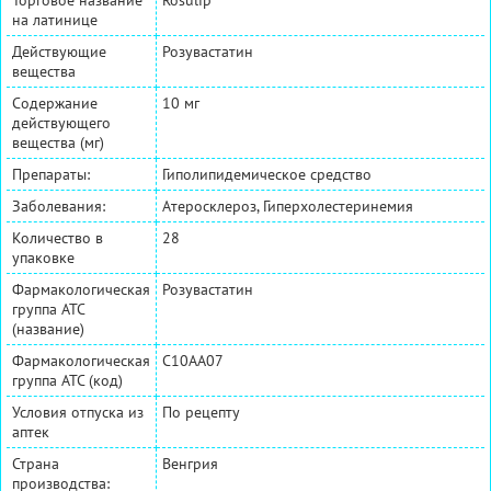
на латинице
Действующие
Розувастатин
вещества
Содержание
10 мг
действующего
вещества (мг)
Препараты:
Гиполипидемическое средство
Заболевания:
Атеросклероз, Гиперхолестеринемия
Количество в
28
упаковке
Фармакологическая
Розувастатин
группа АТС
(название)
Фармакологическая
C10AA07
группа АТС (код)
Условия отпуска из
По рецепту
аптек
Страна
Венгрия
производства: