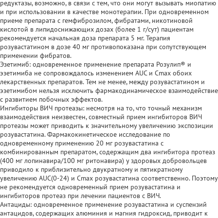
редуктазы, возможно, в связи с тем, что они могут вызывать миопатию
и при использовании в качестве монотерапии. При одновременном
приеме препарата с гемфиброзилом, фибратами, никотиновой
кислотой в липидоснижающих дозах (более 1 г/сут) пациентам
рекомендуется начальная доза препарата 5 мг. Терапия
розувастатином в дозе 40 мг противопоказана при сопутствующем
применении фибратов.
Эзетимиб: одновременное применение препарата Розулип® и
эзетимиба не сопровождалось изменением AUC и Сmах обоих
лекарственных препаратов. Тем не менее, между розувастатином и
эзетимибом нельзя исключить фармакодинамическое взаимодействие
с развитием побочных эффектов.
Ингибиторы ВИЧ протеазы: несмотря на то, что точный механизм
взаимодействия неизвестен, совместный прием ингибиторов ВИЧ
протеазы может приводить к значительному увеличению экспозиции
розувастатина. Фармакокинетическое исследование по
одновременному применению 20 мг розувастатина с
комбинированным препаратом, содержащим два ингибитора протеаз
(400 мг лопинавира/100 мг ритонавира) у здоровых добровольцев
приводило к приблизительно двукратному и пятикратному
увеличению AUC(0-24) и Cmax розувастатина соответственно. Поэтому
не рекомендуется одновременный прием розувастатина и
ингибиторов протеаз при лечении пациентов с ВИЧ.
Антациды: одновременное применение розувастатина и суспензий
антацидов, содержащих алюминия и магния гидроксид, приводит к