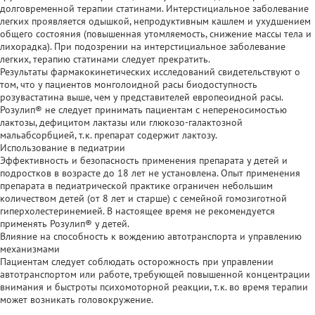
долговременной терапии статинами. Интерстициальное заболевание
легких проявляется одышкой, непродуктивным кашлем и ухудшением
общего состояния (повышенная утомляемость, снижение массы тела и
лихорадка). При подозрении на интерстициальное заболевание
легких, терапию статинами следует прекратить.
Результаты фармакокинетических исследований свидетельствуют о
том, что у пациентов монголоидной расы биодоступность
розувастатина выше, чем у представителей европеоидной расы.
Розулип® не следует принимать пациентам с непереносимостью
лактозы, дефицитом лактазы или глюкозо-галактозной
мальабсорбцией, т.к. препарат содержит лактозу.
Использование в педиатрии
Эффективность и безопасность применения препарата у детей и
подростков в возрасте до 18 лет не установлена. Опыт применения
препарата в педиатрической практике ограничен небольшим
количеством детей (от 8 лет и старше) с семейной гомозиготной
гиперхолестеринемией. В настоящее время не рекомендуется
применять Розулип® у детей.
Влияние на способность к вождению автотранспорта и управлению
механизмами
Пациентам следует соблюдать осторожность при управлении
автотранспортом или работе, требующей повышенной концентрации
внимания и быстроты психомоторной реакции, т.к. во время терапии
может возникать головокружение.