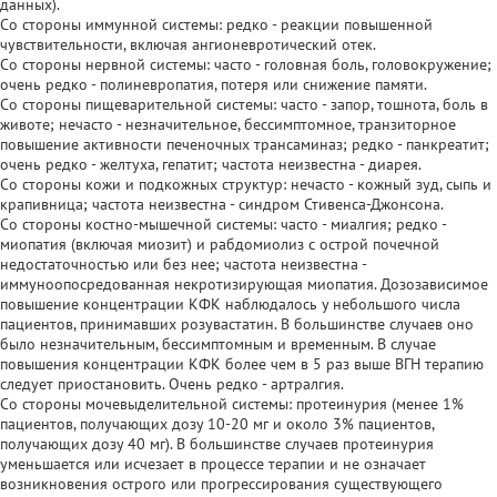
данных).
Со стороны иммунной системы: редко - реакции повышенной
чувствительности, включая ангионевротический отек.
Со стороны нервной системы: часто - головная боль, головокружение;
очень редко - полиневропатия, потеря или снижение памяти.
Со стороны пищеварительной системы: часто - запор, тошнота, боль в
животе; нечасто - незначительное, бессимптомное, транзиторное
повышение активности печеночных трансаминаз; редко - панкреатит;
очень редко - желтуха, гепатит; частота неизвестна - диарея.
Со стороны кожи и подкожных структур: нечасто - кожный зуд, сыпь и
крапивница; частота неизвестна - синдром Стивенса-Джонсона.
Со стороны костно-мышечной системы: часто - миалгия; редко -
миопатия (включая миозит) и рабдомиолиз с острой почечной
недостаточностью или без нее; частота неизвестна -
иммуноопосредованная некротизирующая миопатия. Дозозависимое
повышение концентрации КФК наблюдалось у небольшого числа
пациентов, принимавших розувастатин. В большинстве случаев оно
было незначительным, бессимптомным и временным. В случае
повышения концентрации КФК более чем в 5 раз выше ВГН терапию
следует приостановить. Очень редко - артралгия.
Со стороны мочевыделительной системы: протеинурия (менее 1%
пациентов, получающих дозу 10-20 мг и около 3% пациентов,
получающих дозу 40 мг). В большинстве случаев протеинурия
уменьшается или исчезает в процессе терапии и не означает
возникновения острого или прогрессирования существующего