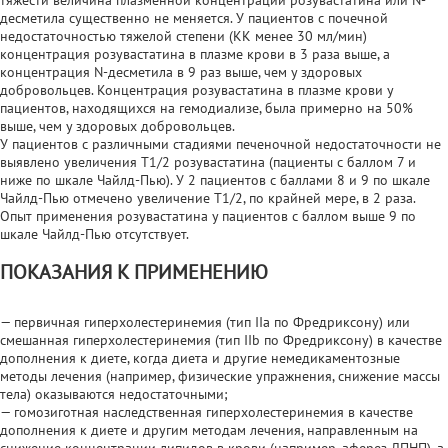
десметила существенно не меняется. У пациентов с почечной
недостаточностью тяжелой степени (КК менее 30 мл/мин)
концентрация розувастатина в плазме крови в 3 раза выше, а
концентрация N-десметила в 9 раз выше, чем у здоровых
добровольцев. Концентрация розувастатина в плазме крови у
пациентов, находящихся на гемодиализе, была примерно на 50%
выше, чем у здоровых добровольцев.
У пациентов с различными стадиями печеночной недостаточности не
выявлено увеличения T1/2 розувастатина (пациенты с баллом 7 и
ниже по шкале Чайлд-Пью). У 2 пациентов с баллами 8 и 9 по шкале
Чайлд-Пью отмечено увеличение T1/2, по крайней мере, в 2 раза.
Опыт применения розувастатина у пациентов с баллом выше 9 по
шкале Чайлд-Пью отсутствует.
ПОКАЗАНИЯ К ПРИМЕНЕНИЮ
— первичная гиперхолестеринемия (тип IIа по Фредриксону) или
смешанная гиперхолестеринемия (тип IIb по Фредриксону) в качестве
дополнения к диете, когда диета и другие немедикаментозные
методы лечения (например, физические упражнения, снижение массы
тела) оказываются недостаточными;
— гомозиготная наследственная гиперхолестеринемия в качестве
дополнения к диете и другим методам лечения, направленным на
снижение концентрации липидов в крови (например, аферез ЛПНП), а