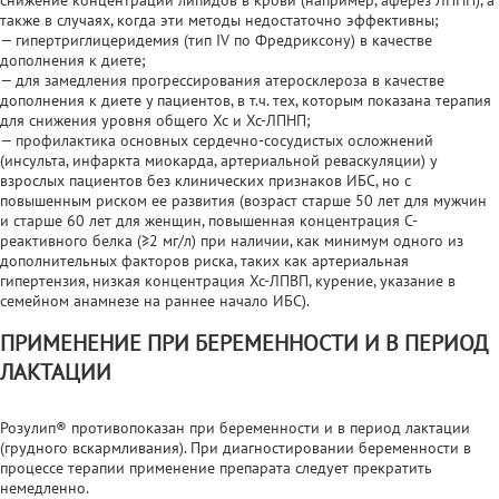
также в случаях, когда эти методы недостаточно эффективны;
— гипертриглицеридемия (тип IV по Фредриксону) в качестве
дополнения к диете;
— для замедления прогрессирования атеросклероза в качестве
дополнения к диете у пациентов, в т.ч. тех, которым показана терапия
для снижения уровня общего Хс и Хс-ЛПНП;
— профилактика основных сердечно-сосудистых осложнений
(инсульта, инфаркта миокарда, артериальной реваскуляции) у
взрослых пациентов без клинических признаков ИБС, но с
повышенным риском ее развития (возраст старше 50 лет для мужчин
и старше 60 лет для женщин, повышенная концентрация С-
реактивного белка (≥2 мг/л) при наличии, как минимум одного из
дополнительных факторов риска, таких как артериальная
гипертензия, низкая концентрация Хс-ЛПВП, курение, указание в
семейном анамнезе на раннее начало ИБС).
ПРИМЕНЕНИЕ ПРИ БЕРЕМЕННОСТИ И В ПЕРИОД
ЛАКТАЦИИ
Розулип® противопоказан при беременности и в период лактации
(грудного вскармливания). При диагностировании беременности в
процессе терапии применение препарата следует прекратить
немедленно.