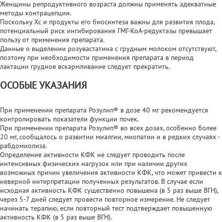
Женщины репродуктивного возраста должны применять адекватные
методы контрацепции.
Поскольку Хс и продукты его биосинтеза важны для развития плода,
потенциальный риск ингибирования ГМГ-КоА-редуктазы превышает
пользу от применения препарата.
Данные о выделении розувастатина с грудным молоком отсутствуют,
поэтому при необходимости применения препарата в период
лактации грудное вскармливание следует прекратить.
ОСОБЫЕ УКАЗАНИЯ
При применении препарата Розулип® в дозе 40 мг рекомендуется
контролировать показатели функции почек.
При применении препарата Розулип® во всех дозах, особенно более
20 мг, сообщалось о развитии миалгии, миопатии и в редких случаях -
рабдомиолиза.
Определение активности КФК не следует проводить после
интенсивных физических нагрузок или при наличии других
возможных причин увеличения активности КФК, что может привести к
неверной интерпретации полученных результатов. В случае если
исходная активность КФК существенно повышена (в 5 раз выше ВГН),
через 5-7 дней следует провести повторное измерение. Не следует
начинать терапию, если повторный тест подтверждает повышенную
активность КФК (в 5 раз выше ВГН).