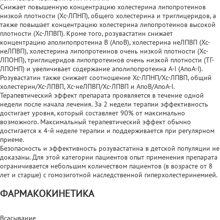
Снижает повышенную концентрацию холестерина липопротеинов
низкой плотности (Хс-ЛПНП), общего холестерина и триглицеридов, а
также повышает концентрацию холестерина липопротеинов высокой
плотности (Хс-ЛПВП). Кроме того, розувастатин снижает
концентрацию аполипопротеина В (АпоВ), холестерина неЛПВП (Хс-
неЛПВП), холестерина липопротеинов очень низкой плотности (Хс-
ЛПОНП), триглицеридов липопротеинов очень низкой плотности (ТГ-
ЛПОНП) и увеличивает содержание аполипопротеина A-I (АпоА-I).
Розувастатин также снижает соотношение Хс-ЛПНП/Хс-ЛПВП, общий
холестерин/Хс-ЛПВП, Хс-неЛПВП/Хс-ЛПВП и АпоВ/АпоА-I.
Терапевтический эффект препарата проявляется в течение одной
недели после начала лечения. За 2 недели терапии эффективность
достигает уровня, который составляет 90% от максимально
возможного. Максимальный терапевтический эффект обычно
достигается к 4-й неделе терапии и поддерживается при регулярном
приеме.
Безопасность и эффективность розувастатина в детской популяции не
доказаны. Для этой категории пациентов опыт применения препарата
ограничивается небольшим количеством пациентов (в возрасте от 8
лет и старше) с гомозиготной наследственной гиперхолестеринемией.
ФАРМАКОКИНЕТИКА
Всасывание