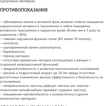
судорожных припадках.
ПРОТИВОПОКАЗАНИЯ
— заболевания печени в активной фазе, включая стойкое повышение
сывороточной активности трансаминаз и любое повышение
активности трансаминаз в сыворотке крови (более чем в 3 раза по
сравнению с ВГН);
— тяжелые нарушения функции почек (КК менее 30 мл/мин);
— миопатия;
— одновременный прием циклоспорина;
— беременность;
— период лактации;
— отсутствие адекватных методов контрацепции у женщин с
сохранной репродуктивной функцией;
— предрасположенность к развитию миотоксических осложнений;
— детский и подростковый возраст до 18 лет (ввиду отсутствия
достаточных клинических данных эффективность и безопасность не
установлены);
— непереносимость лактозы, дефицит лактазы или глюкозо-
галактозная мальабсорбция (препарат содержит лактозу);
— повышенная чувствительность к розувастатину и другим
компонентам препарата.