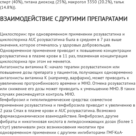
спирт (40%), титана диоксид (25%), макрогол 3350 (20.2%), тальк
(14.8%)).
ВЗАИМОДЕЙСТВИЕ С ДРУГИМИ ПРЕПАРАТАМИ
Циклоспорин: при одновременном применении розувастатина и
циклоспорина AUC розувастатина была в среднем в 7 раз выше
значения, которое отмечалось у здоровых добровольцев.
Одновременное применение приводит к повышению концентрации
розувастатина в плазме крови в 11 раз, плазменная концентрация
циклоспорина при этом не меняется.
Антагонисты витамина К: начало терапии розувастатином или
повышение дозы препарата у пациентов, получающих одновременно
антагонисты витамина К (например, варфарин), может приводить к
увеличению протромбинового времени и MHO. Отмена розувастатина
или снижение его дозы может приводить к уменьшению MHO. В таких
случаях рекомендуется контроль MHO.
Гемфиброзил и гиполипидемические средства: совместное
применение розувастатина и гемфиброзила приводит к увеличению в
2 раза Сmах в плазме крови и AUC розувастатина. Возможно
фармакодинамическое взаимодействие. Гемфиброзил, другие
фибраты и никотиновая кислота в липидоснижающих дозах (более 1
г/сут) увеличивали риск возникновения миопатии при
одновременном применении с другими ингибиторами ГМГ-КоА-