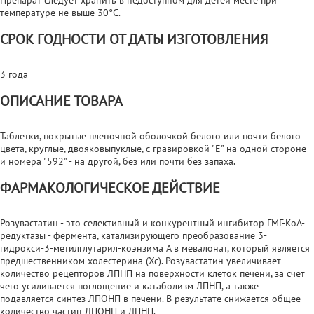
температуре не выше 30°С.
СРОК ГОДНОСТИ ОТ ДАТЫ ИЗГОТОВЛЕНИЯ
3 года
ОПИСАНИЕ ТОВАРА
Таблетки, покрытые пленочной оболочкой белого или почти белого
цвета, круглые, двояковыпуклые, с гравировкой "E" на одной стороне
и номера "592" - на другой, без или почти без запаха.
ФАРМАКОЛОГИЧЕСКОЕ ДЕЙСТВИЕ
Розувастатин - это селективный и конкурентный ингибитор ГМГ-КоА-
редуктазы - фермента, катализирующего преобразование 3-
гидрокси-3-метилглутарил-коэнзима А в мевалонат, который является
предшественником холестерина (Хс). Розувастатин увеличивает
количество рецепторов ЛПНП на поверхности клеток печени, за счет
чего усиливается поглощение и катаболизм ЛПНП, а также
подавляется синтез ЛПОНП в печени. В результате снижается общее
количество частиц ЛПОНП и ЛПНП.