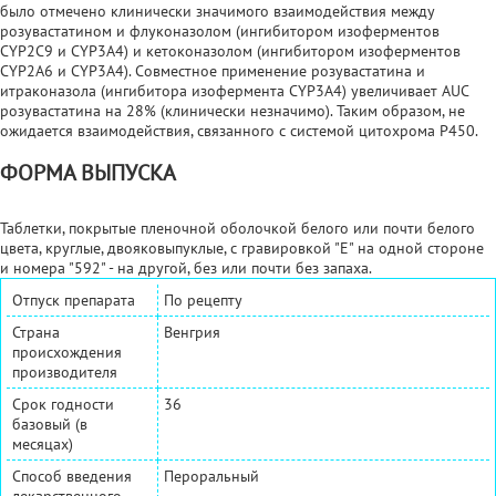
было отмечено клинически значимого взаимодействия между
розувастатином и флуконазолом (ингибитором изоферментов
CYP2C9 и CYP3A4) и кетоконазолом (ингибитором изоферментов
CYP2A6 и CYP3A4). Совместное применение розувастатина и
итраконазола (ингибитора изофермента CYP3A4) увеличивает AUC
розувастатина на 28% (клинически незначимо). Таким образом, не
ожидается взаимодействия, связанного с системой цитохрома Р450.
ФОРМА ВЫПУСКА
Таблетки, покрытые пленочной оболочкой белого или почти белого
цвета, круглые, двояковыпуклые, с гравировкой "E" на одной стороне
и номера "592" - на другой, без или почти без запаха.
Отпуск препарата
По рецепту
Страна
Венгрия
происхождения
производителя
Срок годности
36
базовый (в
месяцах)
Способ введения
Пероральный
лекарственного