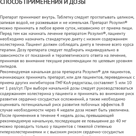
СПОСОБ ПРИМЕНЕНИЯ И ДОЗЫ
Препарат принимают внутрь. Таблетку следует проглатывать целиком,
запивая водой, не разжевывая и не измельчая. Препарат Розулип®
можно принимать в любое время суток, независимо от приема пищи.
Перед тем как начинать лечение препаратом Розулип®, пациенту
необходимо назначить стандартную диету с низким содержанием
холестерина. Пациент должен соблюдать диету в течение всего курса
терапии. Дозу препарата следует подбирать индивидуально в
зависимости от показаний и терапевтического ответа на лечение,
принимая во внимание текущие рекомендации по целевым уровням
липидов.
Рекомендуемая начальная доза препарата Розулип® для пациентов,
начинающих принимать препарат, или для пациентов, переведенных с
приема других ингибиторов ГМГ-КоА-редуктазы, составляет 5 или 10
мг 1 раз/сут. При выборе начальной дозы следует руководствоваться
содержанием холестерина у пациента и принимать во внимание риск
развития сердечно-сосудистых осложнений, а также необходимо
оценивать потенциальный риск развития побочных эффектов. В
случае необходимости через 4 недели доза может быть увеличена.
После применения в течение 4 недель дозы, превышающей
рекомендуемую начальную, последующее ее повышение до 40 мг
можно проводить только у пациентов с тяжелой степенью
гиперхолестеринемии и с высоким риском сердечно-сосудистых