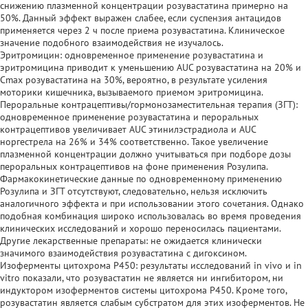
снижению плазменной концентрации розувастатина примерно на
50%. Данный эффект выражен слабее, если суспензия антацидов
применяется через 2 ч после приема розувастатина. Клиническое
значение подобного взаимодействия не изучалось.
Эритромицин: одновременное применение розувастатина и
эритромицина приводит к уменьшению AUC розувастатина на 20% и
Сmах розувастатина на 30%, вероятно, в результате усиления
моторики кишечника, вызываемого приемом эритромицина.
Пероральные контрацептивы/гормонозаместительная терапия (ЗГТ):
одновременное применение розувастатина и пероральных
контрацептивов увеличивает AUC этинилэстрадиола и AUC
норгестрела на 26% и 34% соответственно. Такое увеличение
плазменной концентрации должно учитываться при подборе дозы
пероральных контрацептивов на фоне применения Розулипа.
Фармакокинетические данные по одновременному применению
Розулипа и ЗГТ отсутствуют, следовательно, нельзя исключить
аналогичного эффекта и при использовании этого сочетания. Однако
подобная комбинация широко использовалась во время проведения
клинических исследований и хорошо переносилась пациентами.
Другие лекарственные препараты: не ожидается клинически
значимого взаимодействия розувастатина с дигоксином.
Изоферменты цитохрома Р450: результаты исследований in vivo и in
vitro показали, что розувастатин не является ни ингибитором, ни
индуктором изоферментов системы цитохрома Р450. Кроме того,
розувастатин является слабым субстратом для этих изоферментов. Не