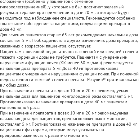
осложнений (особенно у пациентов с семейной
гиперхолестеринемией), у которых не был достигнут желаемый
результат терапии при применении в дозе 20 мг, и которые будут
находиться под наблюдением специалиста. Рекомендуется особенно
тщательное наблюдение за пациентами, получающими препарат в
дозе 40 мг.
Для лечения пациентов старше 65 лет рекомендуемая начальная доза
составляет 5 мг. Необходимость в других изменениях дозы препарата,
связанных с возрастом пациентов, отсутствует.
Пациентам с почечной недостаточностью легкой или средней степени
тяжести коррекции дозы не требуется. Пациентам с умеренными
нарушениями функции почек (КК менее 60 мл/мин) рекомендуется
начальная доза препарата 5 мг. Доза 40 мг противопоказана
пациентам с умеренными нарушениями функции почек. При почечной
недостаточности тяжелой степени препарат Розулип® противопоказан
в любых дозах.
При назначении препарата в дозах 10 мг и 20 мг рекомендуемая
начальная доза для пациентов монголоидной расы составляет 5 мг.
Противопоказано назначение препарата в дозе 40 мг пациентам
монголоидной расы.
При назначении препарата в дозах 10 мг и 20 мг рекомендуемая
начальная доза для пациентов, предрасположенных к миопатии,
составляет 5 мг. Противопоказано назначение препарата в дозе 40 мг
пациентам с факторами, которые могут указывать на
предрасположенность к развитию миопатии.