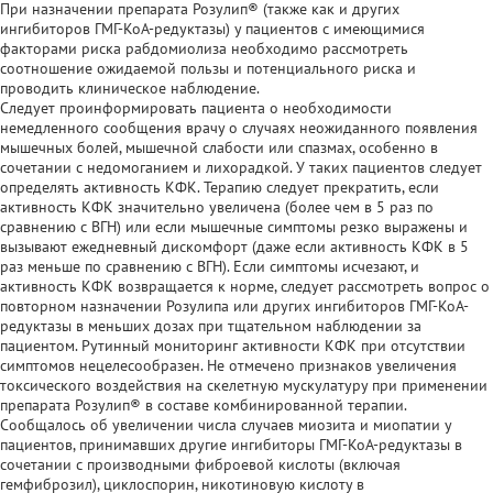
При назначении препарата Розулип® (также как и других
ингибиторов ГМГ-КоА-редуктазы) у пациентов с имеющимися
факторами риска рабдомиолиза необходимо рассмотреть
соотношение ожидаемой пользы и потенциального риска и
проводить клиническое наблюдение.
Следует проинформировать пациента о необходимости
немедленного сообщения врачу о случаях неожиданного появления
мышечных болей, мышечной слабости или спазмах, особенно в
сочетании с недомоганием и лихорадкой. У таких пациентов следует
определять активность КФК. Терапию следует прекратить, если
активность КФК значительно увеличена (более чем в 5 раз по
сравнению с ВГН) или если мышечные симптомы резко выражены и
вызывают ежедневный дискомфорт (даже если активность КФК в 5
раз меньше по сравнению с ВГН). Если симптомы исчезают, и
активность КФК возвращается к норме, следует рассмотреть вопрос о
повторном назначении Розулипа или других ингибиторов ГМГ-КоА-
редуктазы в меньших дозах при тщательном наблюдении за
пациентом. Рутинный мониторинг активности КФК при отсутствии
симптомов нецелесообразен. Не отмечено признаков увеличения
токсического воздействия на скелетную мускулатуру при применении
препарата Розулип® в составе комбинированной терапии.
Сообщалось об увеличении числа случаев миозита и миопатии у
пациентов, принимавших другие ингибиторы ГМГ-КоА-редуктазы в
сочетании с производными фиброевой кислоты (включая
гемфиброзил), циклоспорин, никотиновую кислоту в