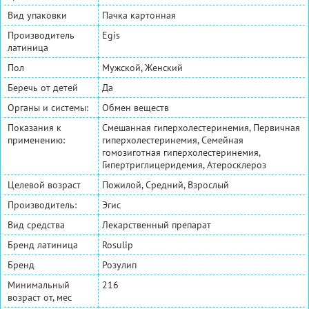
Вид упаковки
Пачка картонная
Производитель
Egis
латиница
Пол
Мужской, Женский
Беречь от детей
Да
Органы и системы:
Обмен веществ
Показания к
Смешанная гиперхолестеринемия, Первичная
применению:
гиперхолестеринемия, Семейная
гомозиготная гиперхолестеринемия,
Гипертриглицеридемия, Атеросклероз
Целевой возраст
Пожилой, Средний, Взрослый
Производитель:
Эгис
Вид средства
Лекарственный препарат
Бренд латиница
Rosulip
Бренд
Розулип
Минимальный
216
возраст от, мес