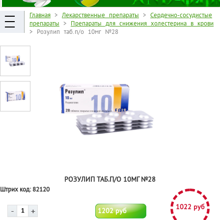
Главная
>
Лекарственные препараты
>
Сердечно-сосудистые
препараты
>
Препараты для снижения холестерина в крови
> Розулип таб.п/о 10мг №28
РОЗУЛИП ТАБ.П/О 10МГ №28
Штрих код:
82120
1022 руб
1202 руб