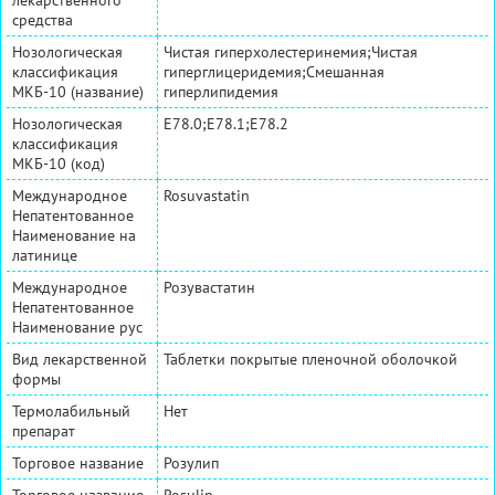
средства
Нозологическая
Чистая гиперхолестеринемия;Чистая
классификация
гиперглицеридемия;Смешанная
МКБ-10 (название)
гиперлипидемия
Нозологическая
E78.0;E78.1;E78.2
классификация
МКБ-10 (код)
Международное
Rosuvastatin
Непатентованное
Наименование на
латинице
Международное
Розувастатин
Непатентованное
Наименование рус
Вид лекарственной
Таблетки покрытые пленочной оболочкой
формы
Термолабильный
Нет
препарат
Торговое название
Розулип
Торговое название
Rosulip