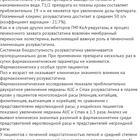
неизмененном виде. T1/2 препарата из плазмы крови составляет
приблизительно 19 ч и не меняется при увеличении дозы препарата.
Плазменный клиренс розувастатина достигает в среднем 50 л/ч
(коэффициент вариации - 21.7%).
Как и в случае других ингибиторов ГМГ-КоА-редуктазы, в процесс
печеночного захвата розувастатина вовлечен мембранный
переносчик холестерина, выполняющий важную роль в печеночной
элиминации розувастатина.
Системная биодоступность розувастатина увеличивается
пропорционально дозе. При применении препарата несколько раз в
сутки фармакокинетические параметры не изменяются.
Фармакокинетика у особых групп пациентов
Пол и возраст не оказывают клинически значимого влияния на
фармакокинетику розувастатина.
Фармакокинетические исследования показали приблизительно
двукратное увеличение медианы AUC и Cmax розувастатина в плазме
крови у пациентов монголоидной расы (японцев, китайцев,
филиппинцев, вьетнамцев и корейцев) по сравнению с
представителями европеоидной расы; у индийских пациентов
показано увеличение медианы AUC и Cmax в 1.3 раза. Анализ не
выявил клинически значимых различий в фармакокинетике среди
представителей европеоидной расы и представителей негроидной
расы.
У пациентов с почечной недостаточностью легкой и средней степени
тяжести величина плазменной концентрации розувастатина или N-