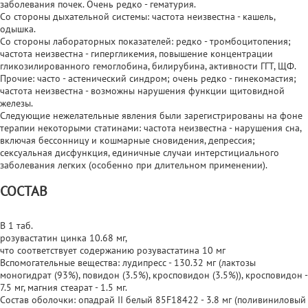
заболевания почек. Очень редко - гематурия.
Со стороны дыхательной системы: частота неизвестна - кашель,
одышка.
Со стороны лабораторных показателей: редко - тромбоцитопения;
частота неизвестна - гипергликемия, повышение концентрации
гликозилированного гемоглобина, билирубина, активности ГГТ, ЩФ.
Прочие: часто - астенический синдром; очень редко - гинекомастия;
частота неизвестна - возможны нарушения функции щитовидной
железы.
Следующие нежелательные явления были зарегистрированы на фоне
терапии некоторыми статинами: частота неизвестна - нарушения сна,
включая бессонницу и кошмарные сновидения, депрессия;
сексуальная дисфункция, единичные случаи интерстициального
заболевания легких (особенно при длительном применении).
СОСТАВ
В 1 таб.
розувастатин цинка 10.68 мг,
что соответствует содержанию розувастатина 10 мг
Вспомогательные вещества: лудипресс - 130.32 мг (лактозы
моногидрат (93%), повидон (3.5%), кросповидон (3.5%)), кросповидон -
7.5 мг, магния стеарат - 1.5 мг.
Состав оболочки: опадрай II белый 85F18422 - 3.8 мг (поливиниловый