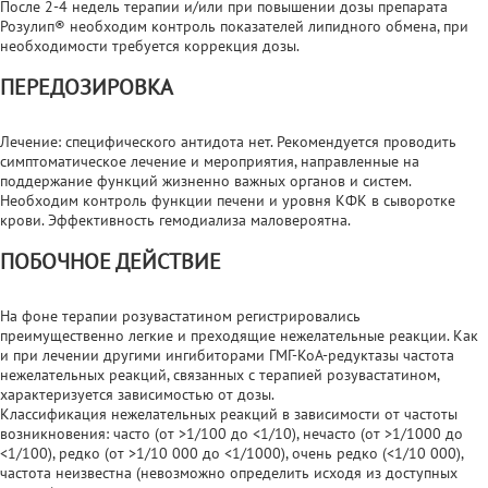
После 2-4 недель терапии и/или при повышении дозы препарата
Розулип® необходим контроль показателей липидного обмена, при
необходимости требуется коррекция дозы.
ПЕРЕДОЗИРОВКА
Лечение: специфического антидота нет. Рекомендуется проводить
симптоматическое лечение и мероприятия, направленные на
поддержание функций жизненно важных органов и систем.
Необходим контроль функции печени и уровня КФК в сыворотке
крови. Эффективность гемодиализа маловероятна.
ПОБОЧНОЕ ДЕЙСТВИЕ
На фоне терапии розувастатином регистрировались
преимущественно легкие и преходящие нежелательные реакции. Как
и при лечении другими ингибиторами ГМГ-КоА-редуктазы частота
нежелательных реакций, связанных с терапией розувастатином,
характеризуется зависимостью от дозы.
Классификация нежелательных реакций в зависимости от частоты
возникновения: часто (от >1/100 до <1/10), нечасто (от >1/1000 до
<1/100), редко (от >1/10 000 до <1/1000), очень редко (<1/10 000),
частота неизвестна (невозможно определить исходя из доступных