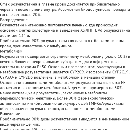
Cmax розувастатина в плазме крови достигается приблизительно
через 5 ч после приема внутрь. Абсолютная биодоступность препарата
составляет около 20%.
Распределение
Розувастатин интенсивно поглощается печенью, где происходит
основной синтез холестерина и выведение Хс-ЛПНП. Vd розувастатина
достигает 134 л.
Приблизительно 90% розувастатина связывается с белками плазмы
крови, преимущественно с альбумином.
Метаболизм
Розувастатин подвергается ограниченному метаболизму (около 10%) в
печени. Является непрофильным субстратом для изоферментов
системы цитохрома Р450. Основным изоферментом, участвующим в
метаболизме розувастатина, является CYP2C9. Изоферменты CYP2C19,
CYP3A4 и CYP2D6 вовлечены в метаболизм в меньшей степени.
Основными выявленными метаболитами розувастатина являются N-
десметил и лактоновые метаболиты. N-десметил примерно на 50%
менее активен, чем розувастатин, лактоновые метаболиты
фармакологически неактивны. Более 90% фармакологической
активности по ингибированию циркулирующей ГМГ-КоА-редуктазы
обеспечивается розувастатином, остальное - его метаболитами.
Выведение
Приблизительно 90% дозы розувастатина выводится в неизмененном
виде через кишечник.
Приблизительно 5% дозы препарата выводится почками в