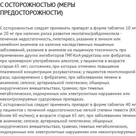
С ОСТОРОЖНОСТЬЮ (МЕРЫ
ПРЕДОСТОРОЖНОСТИ)
С осторожностью следует применять препарат в форме таблеток 10 мг
и 20 мг при наличии риска развития миопатии/рабдомиолиза -
почечная недостаточность, гипотиреоз, указание в личном или
семейном анамнезе на наличие наследственных мышечных
заболеваний, указание в анамнезе на мышечную токсичность при
применении других ингибиторов ГМГ-КоА-редуктазы или фибратов;
при чрезмерном употреблении алкоголя; у пациентов в возрасте
старше 65 лет; состояниях, при которых отмечено повышение
плазменной концентрации розувастатина; у пациентов монголоидной
расы; одновременно с фибратами; при заболеваниях печени в
анамнезе; сепсисе; артериальной гипотензии; обширных
хирургических вмешательствах, травмах; при тяжелых
метаболических, эндокринных или электролитных нарушениях или
неконтролируемых судорожных припадках.
С осторожностью следует применять препарат в форме таблеток 40 мг
у пациентов с почечной недостаточностью легкой степени тяжести (КК
более 60 мл/мин); в возрасте старше 65 лет; при заболеваниях печени
в анамнезе; сепсисе; артериальной гипотензии; обширных
хирургических вмешательствах, травмах, тяжелых метаболических,
эндокринных или электролитных нарушениях или неконтролируемых