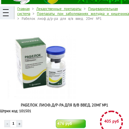
Главная
>
Лекарственные препараты
>
Пищеварительная
система
>
Препараты при заболеваниях желудка и кишечника
> Рабелок лиоф.д/р-ра для в/в введ. 20мг №1
РАБЕЛОК ЛИОФ.Д/Р-РА ДЛЯ В/В ВВЕД. 20МГ №1
Штрих код:
101501
405 руб
476 руб