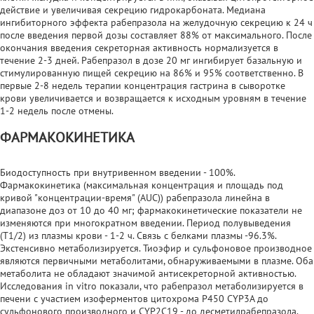
действие и увеличивая секрецию гидрокарбоната. Медиана
ингибиторного эффекта рабепразола на желудочную секрецию к 24 ч
после введения первой дозы составляет 88% от максимального. После
окончания введения секреторная активность нормализуется в
течение 2-3 дней. Рабепразол в дозе 20 мг ингибирует базальную и
стимулированную пищей секрецию на 86% и 95% соответственно. В
первые 2-8 недель терапии концентрация гастрина в сыворотке
крови увеличивается и возвращается к исходным уровням в течение
1-2 недель после отмены.
ФАРМАКОКИНЕТИКА
Биодоступность при внутривенном введении - 100%.
Фармакокинетика (максимальная концентрация и площадь под
кривой "концентрации-время" (AUC)) рабепразола линейна в
диапазоне доз от 10 до 40 мг; фармакокинетические показатели не
изменяются при многократном введении. Период полувыведения
(Т1/2) из плазмы крови - 1-2 ч. Связь с белками плазмы -96.3%.
Экстенсивно метаболизируется. Тиоэфир и сульфоновое производное
являются первичными метаболитами, обнаруживаемыми в плазме. Оба
метаболита не обладают значимой антисекреторной активностью.
Исследования in vitro показали, что рабепразол метаболизируется в
печени с участием изоферментов цитохрома Р450 CYP3A до
сульфонового производного и CYP2C19 - до десметилрабепразола.