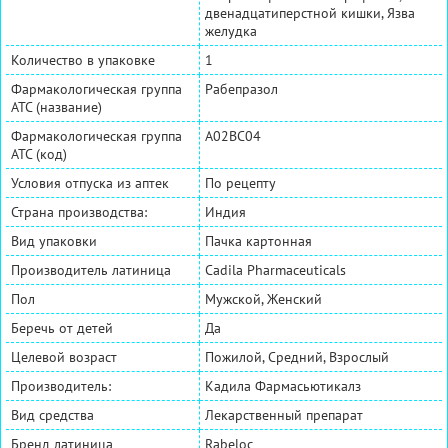
двенадцатиперстной кишки, Язва
желудка
Количество в упаковке
1
Фармакологическая группа
Рабепразол
АТС (название)
Фармакологическая группа
A02BC04
АТС (код)
Условия отпуска из аптек
По рецепту
Страна производства:
Индия
Вид упаковки
Пачка картонная
Производитель латиница
Cadila Pharmaceuticals
Пол
Мужской, Женский
Беречь от детей
Да
Целевой возраст
Пожилой, Средний, Взрослый
Производитель:
Кадила Фармасьютикалз
Вид средства
Лекарственный препарат
Бренд латиница
Rabeloc