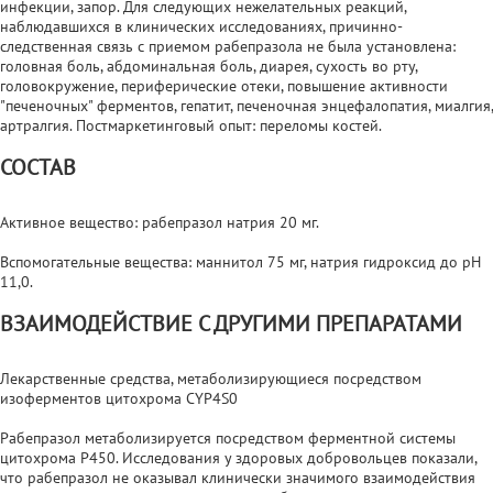
инфекции, запор. Для следующих нежелательных реакций,
наблюдавшихся в клинических исследованиях, причинно-
следственная связь с приемом рабепразола не была установлена:
головная боль, абдоминальная боль, диарея, сухость во рту,
головокружение, периферические отеки, повышение активности
"печеночных" ферментов, гепатит, печеночная энцефалопатия, миалгия,
артралгия. Постмаркетинговый опыт: переломы костей.
СОСТАВ
Активное вещество: рабепразол натрия 20 мг.
Вспомогательные вещества: маннитол 75 мг, натрия гидроксид до pH
11,0.
ВЗАИМОДЕЙСТВИЕ С ДРУГИМИ ПРЕПАРАТАМИ
Лекарственные средства, метаболизирующиеся посредством
изоферментов цитохрома CYP4S0
Рабепразол метаболизируется посредством ферментной системы
цитохрома Р450. Исследования у здоровых добровольцев показали,
что рабепразол не оказывал клинически значимого взаимодействия