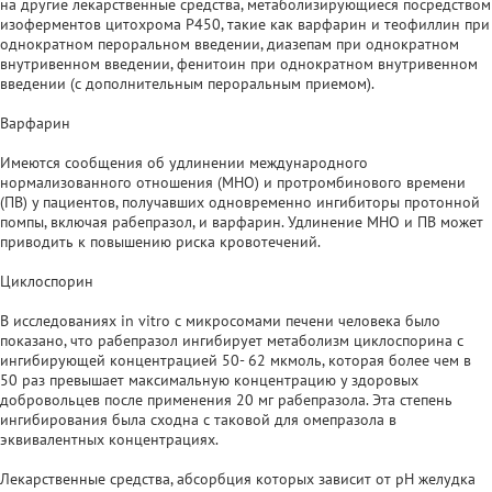
на другие лекарственные средства, метаболизирующиеся посредством
изоферментов цитохрома Р450, такие как варфарин и теофиллин при
однократном пероральном введении, диазепам при однократном
внутривенном введении, фенитоин при однократном внутривенном
введении (с дополнительным пероральным приемом).
Варфарин
Имеются сообщения об удлинении международного
нормализованного отношения (МНО) и протромбинового времени
(ПВ) у пациентов, получавших одновременно ингибиторы протонной
помпы, включая рабепразол, и варфарин. Удлинение МНО и ПВ может
приводить к повышению риска кровотечений.
Циклоспорин
В исследованиях in vitro с микросомами печени человека было
показано, что рабепразол ингибирует метаболизм циклоспорина с
ингибирующей концентрацией 50- 62 мкмоль, которая более чем в
50 раз превышает максимальную концентрацию у здоровых
добровольцев после применения 20 мг рабепразола. Эта степень
ингибирования была сходна с таковой для омепразола в
эквивалентных концентрациях.
Лекарственные средства, абсорбция которых зависит от pH желудка