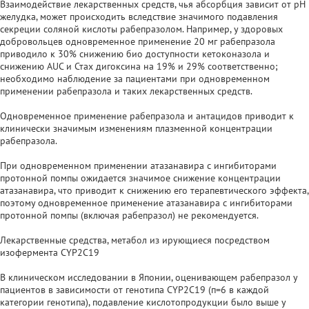
Взаимодействие лекарственных средств, чья абсорбция зависит от pH
желудка, может происходить вследствие значимого подавления
секреции соляной кислоты рабепразолом. Например, у здоровых
добровольцев одновременное применение 20 мг рабепразола
приводило к 30% снижению био доступности кетоконазола и
снижению AUC и Стах дигоксина на 19% и 29% соответственно;
необходимо наблюдение за пациентами при одновременном
применении рабепразола и таких лекарственных средств.
Одновременное применение рабепразола и антацидов приводит к
клинически значимым изменениям плазменной концентрации
рабепразола.
При одновременном применении атазанавира с ингибиторами
протонной помпы ожидается значимое снижение концентрации
атазанавира, что приводит к снижению его терапевтического эффекта,
поэтому одновременное применение атазанавира с ингибиторами
протонной помпы (включая рабепразол) не рекомендуется.
Лекарственные средства, метабол из ирующиеся посредством
изофермента CYP2C19
В клиническом исследовании в Японии, оценивающем рабепразол у
пациентов в зависимости от генотипа CYP2C19 (п=6 в каждой
категории генотипа), подавление кислотопродукции было выше у