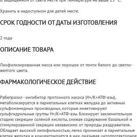
Хранить в недоступном для детей месте.
СРОК ГОДНОСТИ ОТ ДАТЫ ИЗГОТОВЛЕНИЯ
2 года
ОПИСАНИЕ ТОВАРА
Лиофилизированная масса или порошок от почти белого до светло-
желтого цвета.
ФАРМАКОЛОГИЧЕСКОЕ ДЕЙСТВИЕ
Рабепразол - ингибитор протонного насоса (Н+/К+АТФ-азы),
метаболизируется в париетальных клетках желудка до активных
сульфонамидных производных, которые инактивируют
сульфгидрильные группы Н+/К+АТФ-азы. Блокирует заключительную
стадию секреции соляной кислоты, снижая содержание базальной и
стимулированной секреции независимо от природы раздражителя.
Обладает высокой липофильностью, легко проникает в париетальные
клетки желудка и концентрируется в них, оказывая цитопротекторное