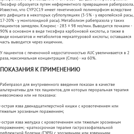
Тиоэфир образуется путем неферментного превращения рабепразола.
Известно, что CYP2C19 имеет генетический полиморфизм вследствие
его дефицита в некоторых субпопуляциях (3-5% - у европейской расы,
17-20% - у монголоидной расы). Метаболизм рабепразола у таких
пациентов замедлен. Клиренс - 283 ± 98 мл/мин. Выводится почками -
90% в основном в виде тиоэфира карбоновой кислоты, а также в
виде конъюгатов и метаболитов меркаптуровой кислоты; оставшаяся
часть выводится через кишечник.
У пациентов с печеночной недостаточностью AUC увеличивается в 2
раза, максимальная концентрация (Сmах) - на 60%.
ПОКАЗАНИЯ К ПРИМЕНЕНИЮ
Рабепразол для внутривенного введения показан в качестве
альтернативы для тех пациентов, для которых пероральная терапия
невозможна или не показана:
-острая язва двенадцатиперстной кишки с кровотечением или
тяжелым эрозивным поражением;
-острая язва желудка с кровотечением или тяжелым эрозивным
поражением; -краткосрочная терапия гастроэзофагеальной
рефлюксной болезни (ГЭРБ) с эрозивными или язвенными