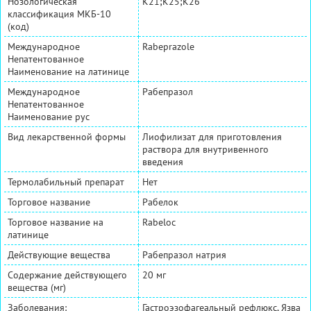
Нозологическая
K21;K25;K26
классификация МКБ-10
(код)
Международное
Rabeprazole
Непатентованное
Наименование на латинице
Международное
Рабепразол
Непатентованное
Наименование рус
Вид лекарственной формы
Лиофилизат для приготовления
раствора для внутривенного
введения
Термолабильный препарат
Нет
Торговое название
Рабелок
Торговое название на
Rabeloc
латинице
Действующие вещества
Рабепразол натрия
Содержание действующего
20 мг
вещества (мг)
Заболевания:
Гастроэзофагеальный рефлюкс, Язва