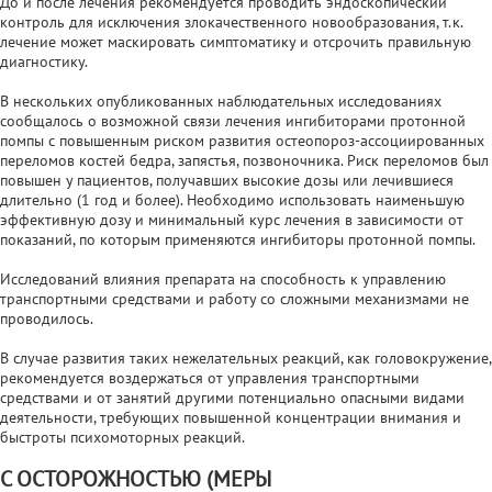
До и после лечения рекомендуется проводить эндоскопический
контроль для исключения злокачественного новообразования, т.к.
лечение может маскировать симптоматику и отсрочить правильную
диагностику.
В нескольких опубликованных наблюдательных исследованиях
сообщалось о возможной связи лечения ингибиторами протонной
помпы с повышенным риском развития остеопороз-ассоциированных
переломов костей бедра, запястья, позвоночника. Риск переломов был
повышен у пациентов, получавших высокие дозы или лечившиеся
длительно (1 год и более). Необходимо использовать наименьшую
эффективную дозу и минимальный курс лечения в зависимости от
показаний, по которым применяются ингибиторы протонной помпы.
Исследований влияния препарата на способность к управлению
транспортными средствами и работу со сложными механизмами не
проводилось.
В случае развития таких нежелательных реакций, как головокружение,
рекомендуется воздержаться от управления транспортными
средствами и от занятий другими потенциально опасными видами
деятельности, требующих повышенной концентрации внимания и
быстроты психомоторных реакций.
С ОСТОРОЖНОСТЬЮ (МЕРЫ