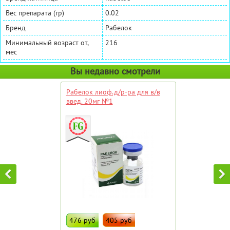
Вес препарата (гр)
0.02
Бренд
Рабелок
Минимальный возраст от,
216
мес
Вы недавно смотрели
Рабелок лиоф.д/р-ра для в/в
введ. 20мг №1
476 руб
405 руб