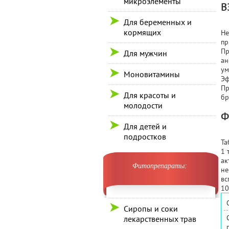
микроэлементы
В
Для беременных и
кормящих
Не
пр
Пр
Для мужчин
ан
ум
Моновитамины
Эф
Пр
Для красоты и
бр
молодости
Ф
Для детей и
подростков
Та
1 
ак
Фитопрепараты:
не
вс
10
Сиропы и соки
лекарственных трав