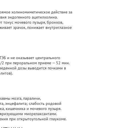
рямое холиномиметическое действие за
вия эндогенного ацетилхолина.
 тонус мочевого пузыря, бронхов,
живает зрачок, понижает внутриглазное
ГЭБ и не оказывает центрального
1/2 при пероральном приеме — 52 мин.
веденной дозы выводится почками в
литов).
авмы мозга, параличи,
та, энцефалита; слабость родовой
ка, кишечника и мочевого пузыря.
ляризующими миорелаксантами.
ения при открытоугольной глаукоме.