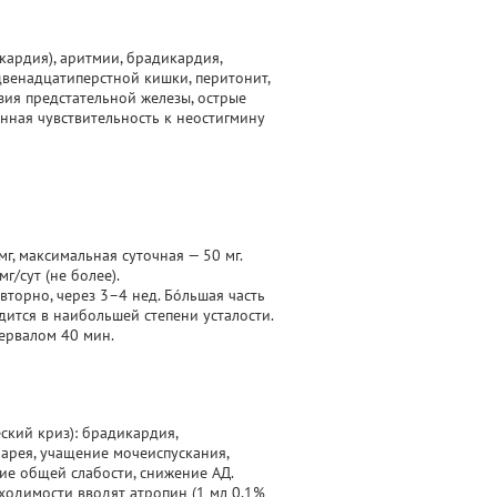
окардия), аритмии, брадикардия,
двенадцатиперстной кишки, перитонит,
ия предстательной железы, острые
нная чувствительность к неостигмину
г, максимальная суточная — 50 мг.
г/сут (не более).
вторно, через 3–4 нед. Бóльшая часть
дится в наибольшей степени усталости.
тервалом 40 мин.
кий криз): брадикардия,
иарея, учащение мочеиспускания,
ие общей слабости, снижение АД.
ходимости вводят атропин (1 мл 0,1%