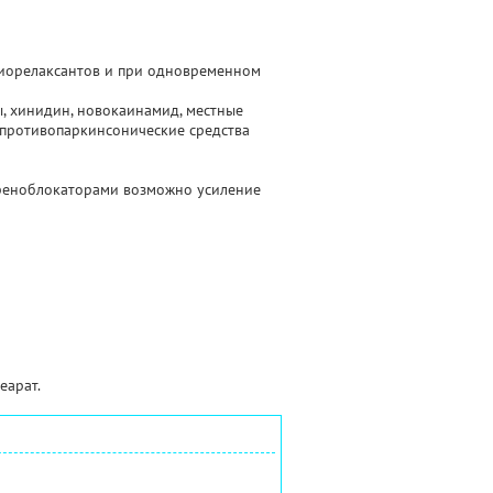
миорелаксантов и при одновременном
 хинидин, новокаинамид, местные
 противопаркинсонические средства
реноблокаторами возможно усиление
еарат.