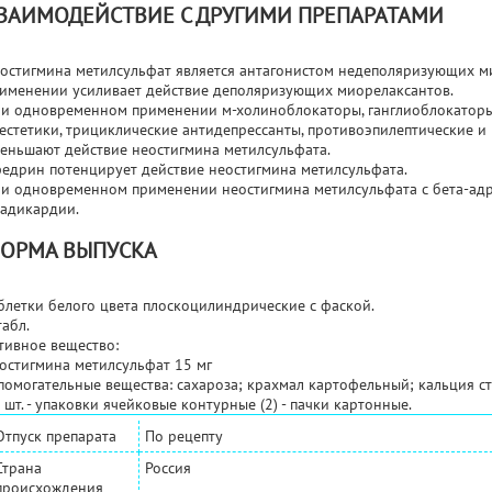
ЗАИМОДЕЙСТВИЕ С ДРУГИМИ ПРЕПАРАТАМИ
остигмина метилсульфат является антагонистом недеполяризующих 
именении усиливает действие деполяризующих миорелаксантов.
и одновременном применении м-холиноблокаторы, ганглиоблокаторы,
естетики, трициклические антидепрессанты, противоэпилептические и
еньшают действие неостигмина метилсульфата.
едрин потенцирует действие неостигмина метилсульфата.
и одновременном применении неостигмина метилсульфата с бета-ад
адикардии.
ОРМА ВЫПУСКА
блетки белого цвета плоскоцилиндрические с фаской.
табл.
тивное вещество:
остигмина метилсульфат 15 мг
помогательные вещества: сахароза; крахмал картофельный; кальция ст
 шт. - упаковки ячейковые контурные (2) - пачки картонные.
Отпуск препарата
По рецепту
Страна
Россия
происхождения