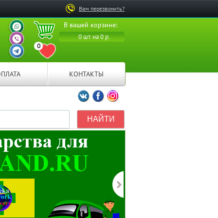
Вам перезвонить?
ВАШ ПЕРСОНАЛЬНЫЙ
В вашей корзине:
МЕНЕДЖЕР
ВАШ ПЕРСОНАЛЬНЫЙ
0 шт. на 0 р.
МЕНЕДЖЕР
0
ВАШ ПЕРСОНАЛЬНЫЙ
ПЕРЕЙТИ В ИЗБРАННОЕ
МЕНЕДЖЕР
ОПЛАТА
КОНТАКТЫ
Мы ВКонтакте
Мы на Facebook
Мы в Instagramm