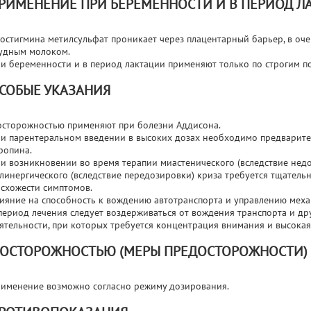
РИМЕНЕНИЕ ПРИ БЕРЕМЕННОСТИ И В ПЕРИОД Л
остигмина метилсульфат проникает через плацентарный барьер, в оче
удным молоком.
и беременности и в период лактации применяют только по строгим п
СОБЫЕ УКАЗАНИЯ
осторожностью применяют при болезни Аддисона.
и парентеральном введении в высоких дозах необходимо предварит
ропина.
и возникновении во время терапии миастенического (вследствие недо
линергического (вследствие передозировки) криза требуется тщатель
 схожести симптомов.
ияние на способность к вождению автотранспорта и управлению мех
период лечения следует воздерживаться от вождения транспорта и д
ятельности, при которых требуется концентрация внимания и высока
 ОСТОРОЖНОСТЬЮ (МЕРЫ ПРЕДОСТОРОЖНОСТИ)
именение возможно согласно режиму дозирования.