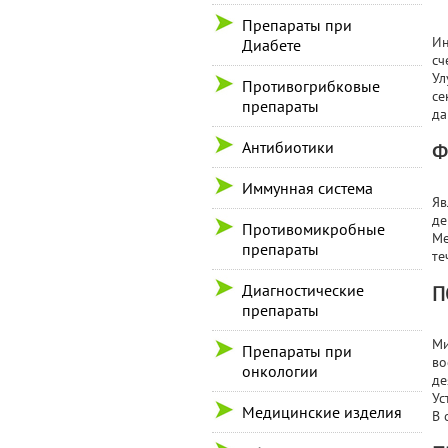
Препараты при
Ин
Диабете
сч
Ул
Противогрибковые
се
препараты
да
Антибиотики
Ф
Иммунная система
Яв
де
Противомикробные
Ме
препараты
те
Диагностические
П
препараты
Ми
Препараты при
во
онкологии
де
Ус
Медицинские изделия
В 