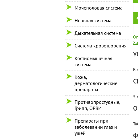
Мочеполовая система
Нервная система
Дыхательная система
Оп
Ха
Система кроветворения
У
Костномышечная
система
В 
Кожа,
С
дерматологические
препараты
5 
Противопростудные,
О
Грипп, ОРВИ
Препараты при
Та
заболевании глаз и
ушей
Ф