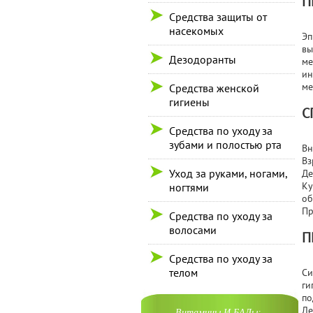
П
Средства защиты от
насекомых
Эп
вы
Дезодоранты
ме
ин
ме
Средства женской
гигиены
С
Средства по уходу за
зубами и полостью рта
Вн
Вз
Уход за руками, ногами,
Де
Ку
ногтями
об
Пр
Средства по уходу за
волосами
П
Средства по уходу за
телом
Си
ги
по
Ле
Витамины И БАДы: