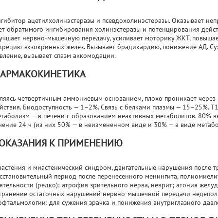
гибитор ацетилхолинэстеразы и псевдохолинэстеразы. Оказывает неп
ет обратимого ингибирования холинэстеразы и потенцирования дейст
учшает нервно-мышечную передачу, усиливает моторику ЖКТ, повышает
крецию экзокринных желез. Вызывает брадикардию, понижение АД. Су
вление, вызывает спазм аккомодации.
АРМАКОКИНЕТИКА
ляясь четвертичным аммониевым основанием, плохо проникает через 
йствия. Биодоступность — 1–2%. Связь с белками плазмы — 15–25%. T
таболизм — в печени с образованием неактивных метаболитов. 80% в
чение 24 ч (из них 50% — в неизмененном виде и 30% — в виде метабо
ОКАЗАНИЯ К ПРИМЕНЕНИЮ
астения и миастенический синдром, двигательные нарушения после тр
сстановительный период после перенесенного менингита, полиомиели
ятельности (редко); атрофия зрительного нерва, неврит; атония желуд
транение остаточных нарушений нервно-мышечной передачи недепо
офтальмологии: для сужения зрачка и понижения внутриглазного давл