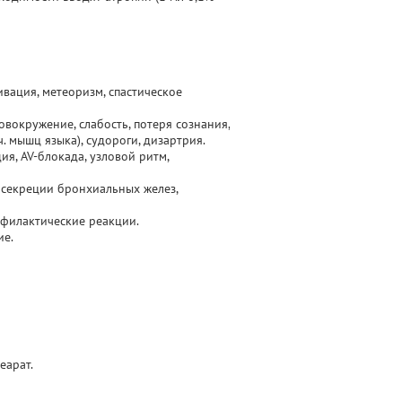
ивация, метеоризм, спастическое
вокружение, слабость, потеря сознания,
. мышц языка), судороги, дизартрия.
я, AV-блокада, узловой ритм,
 секреции бронхиальных желез,
афилактические реакции.
ие.
еарат.