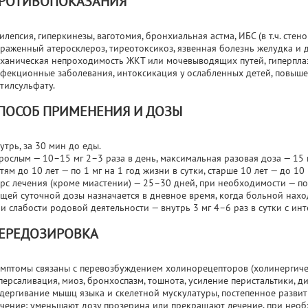
РОТИВОПОКАЗАНИЯ
илепсия, гиперкинезы, ваготомия, бронхиальная астма, ИБС (в т.ч. стен
раженный атеросклероз, тиреотоксикоз, язвенная болезнь желудка и 
ханическая непроходимость ЖКТ или мочевыводящих путей, гиперплаз
фекционные заболевания, интоксикация у ослабленных детей, повыше
тилсульфату.
ПОСОБ ПРИМЕНЕНИЯ И ДОЗЫ
утрь, за 30 мин до еды.
рослым — 10–15 мг 2–3 раза в день, максимальная разовая доза — 15 м
тям до 10 лет — по 1 мг на 1 год жизни в сутки, старше 10 лет — до 10 м
рс лечения (кроме миастении) — 25–30 дней, при необходимости — по
щей суточной дозы назначается в дневное время, когда больной нахо
и слабости родовой деятельности — внутрь 3 мг 4–6 раз в сутки с ин
ЕРЕДОЗИРОВКА
мптомы связаны с перевозбуждением холинорецепторов (холинергичес
персаливация, миоз, бронхоспазм, тошнота, усиление перистальтики, д
дергивание мышц языка и скелетной мускулатуры, постепенное развит
чение: уменьшают дозу прозерина или прекращают лечение, при необ