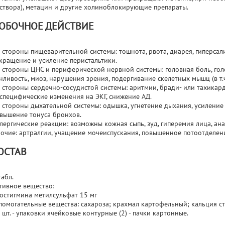
створа), метацин и другие холиноблокирующие препараты.
ОБОЧНОЕ ДЕЙСТВИЕ
 стороны пищеварительной системы: тошнота, рвота, диарея, гиперсал
кращение и усиление перистальтики.
 стороны ЦНС и периферической нервной системы: головная боль, голо
нливость, миоз, нарушения зрения, подергивание скелетных мышц (в т.ч
 стороны сердечно-сосудистой системы: аритмии, бради- или тахикарди
специфические изменения на ЭКГ, снижение АД.
 стороны дыхательной системы: одышка, угнетение дыхания, усиление
вышение тонуса бронхов.
лергические реакции: возможны кожная сыпь, зуд, гиперемия лица, ан
очие: артралгии, учащение мочеиспускания, повышенное потоотделен
ОСТАВ
табл.
тивное вещество:
остигмина метилсульфат 15 мг
помогательные вещества: сахароза; крахмал картофельный; кальция ст
 шт. - упаковки ячейковые контурные (2) - пачки картонные.