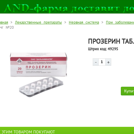
авная
>
Лекарственные препараты
>
Нервная система
>
При заболеван
мг №20
ПРОЗЕРИН ТАБ
Штрих код:
49295
С ЭТИМ ТОВАРОМ ПОКУПАЮТ