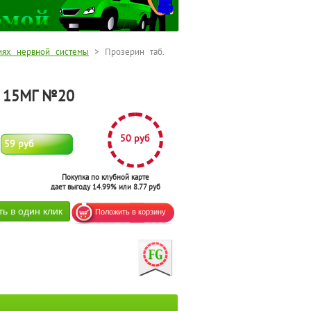
иях нервной системы
> Прозерин таб.
. 15МГ №20
50 руб
59 руб
Покупка по клубной карте
дает выгоду 14.99% или 8.77 руб