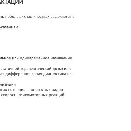
АКТАЦИИ
нь небольших количествах выделяется с
оказаниям.
ельное или одновременное назначение
статочной терапевтической дозы) или
ная дифференциальная диагностика из-
анизмами
ругих потенциально опасных видов
я скорость психомоторных реакций.