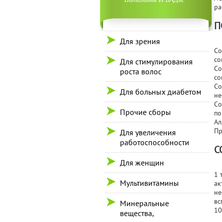
ра
П
Для зрения
Со
со
Для стимулирования
Со
роста волос
со
Со
Для больных диабетом
не
Со
Прочие сборы
по
Ал
Пр
Для увеличения
работоспособности
С
Для женщин
1 
Мультивитамины
ак
не
вс
Минеральные
10
вещества,