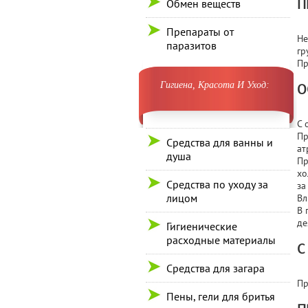
П
Обмен веществ
Препараты от
Не
паразитов
гр
Пр
Гигиена, Красота И Уход:
О
С 
Пр
Средства для ванны и
ат
душа
Пр
хо
Средства по уходу за
за
лицом
Вл
В 
де
Гигиенические
расходные материалы
С
Средства для загара
Пр
Пены, гели для бритья