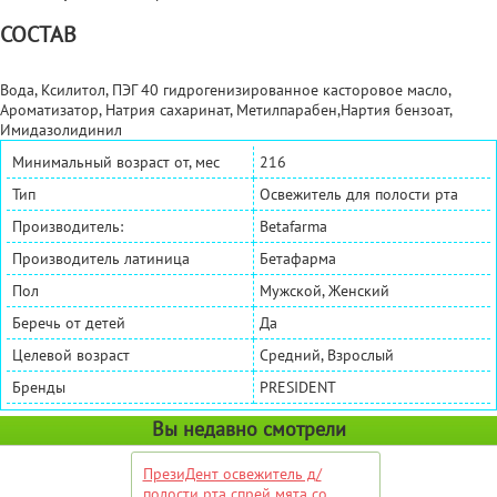
СОСТАВ
Вода, Ксилитол, ПЭГ 40 гидрогенизированное касторовое масло,
Ароматизатор, Натрия сахаринат, Метилпарабен,Нартия бензоат,
Имидазолидинил
Минимальный возраст от, мес
216
Тип
Освежитель для полости рта
Производитель:
Betafarma
Производитель латиница
Бетафарма
Пол
Мужской, Женский
Беречь от детей
Да
Целевой возраст
Средний, Взрослый
Бренды
PRESIDENT
Вы недавно смотрели
ПрезиДент освежитель д/
полости рта спрей мята со