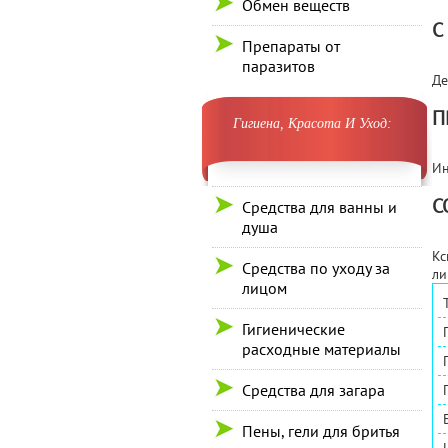
Обмен веществ
С
Препараты от
паразитов
Де
П
Гигиена, Красота И Уход:
Ин
С
Средства для ванны и
душа
Кс
Средства по уходу за
ли
лицом
Гигиенические
расходные материалы
Средства для загара
Пены, гели для бритья