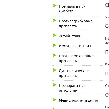
С
Препараты при
Диабете
5 
Противогрибковые
О
препараты
Антибиотики
Из
де
Иммунная система
П
Противомикробные
препараты
Ка
Диагностические
П
препараты
Препараты при
С 
онкологии
О
Медицинские изделия
Не