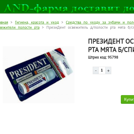
авная
>
Гигиена, красота и уход
>
Средства по уходу за зубами и пол
вежители полости рта
> ПрезиДент освежитель д/полости рта мята б/с
ПРЕЗИДЕНТ О
РТА МЯТА Б/СП
Штрих код:
95798