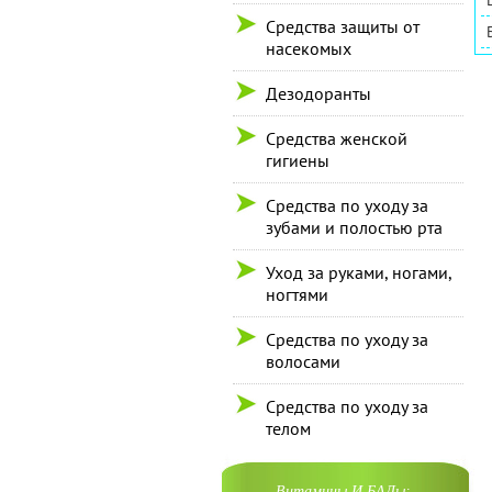
Средства защиты от
насекомых
Дезодоранты
Средства женской
гигиены
Средства по уходу за
зубами и полостью рта
Уход за руками, ногами,
ногтями
Средства по уходу за
волосами
Средства по уходу за
телом
Витамины И БАДы: