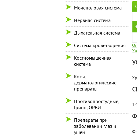
Мочеполовая система
Нервная система
Дыхательная система
Система кроветворения
Оп
Ха
Костномышечная
У
система
Кожа,
Хр
дерматологические
С
препараты
Противопростудные,
1-
Грипп, ОРВИ
Ф
Препараты при
заболевании глаз и
Фл
ушей