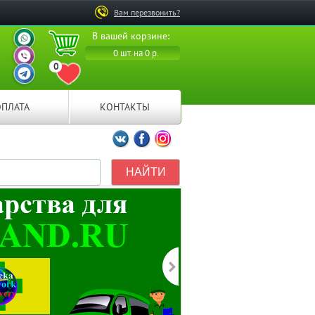
Вам перезвонить?
ВАШ ПЕРСОНАЛЬНЫЙ
В вашей корзине:
МЕНЕДЖЕР
ВАШ ПЕРСОНАЛЬНЫЙ
0 шт. на 0 р.
МЕНЕДЖЕР
0
ВАШ ПЕРСОНАЛЬНЫЙ
ПЕРЕЙТИ В ИЗБРАННОЕ
МЕНЕДЖЕР
ОПЛАТА
КОНТАКТЫ
Мы ВКонтакте
Мы на Facebook
Мы в Instagramm