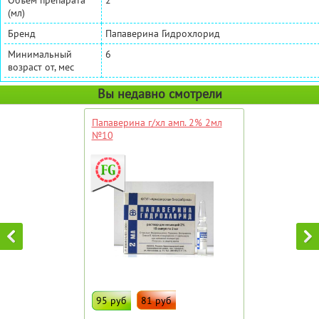
(мл)
Бренд
Папаверина Гидрохлорид
Минимальный
6
возраст от, мес
Вы недавно смотрели
Папаверина г/хл амп. 2% 2мл
№10
95 руб
81 руб