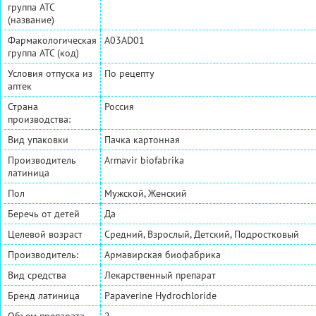
группа АТС
(название)
Фармакологическая
A03AD01
группа АТС (код)
Условия отпуска из
По рецепту
аптек
Страна
Россия
производства:
Вид упаковки
Пачка картонная
Производитель
Armavir biofabrika
латиница
Пол
Мужской, Женский
Беречь от детей
Да
Целевой возраст
Средний, Взрослый, Детский, Подростковый
Производитель:
Армавирская биофабрика
Вид средства
Лекарственный препарат
Бренд латиница
Papaverine Hydrochloride
Объем препарата
2