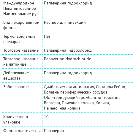
Международное
Папаверина гидрохлорид
Непатентованное
Наименование рус
Вид лекарственной
Раствор для инъекций
формы
Термолабильный
Нет
препарат
Торговое название
Папаверина Гидрохлорид
Торговое название
Papaverine Hydrochloride
на латинице
Действующие
Папаверина гидрохлорид
вещества
Заболевания:
Диабетическая ангиопатия, Синдром Рейно,
Болезнь периферических сосудов,
Облитерирующий тромбангиит (болезнь
Бергера), Почечная колика, Колика,
Печеночная колика
Количество в
10
упаковке
Фармакологическая
Папаверин