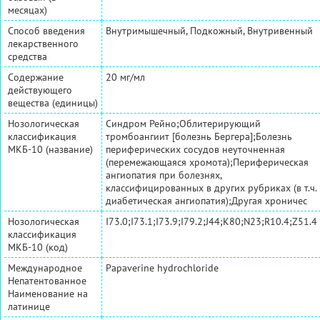
месяцах)
Способ введения
Внутримышечный, Подкожный, Внутривенный
лекарственного
средства
Содержание
20 мг/мл
действующего
вещества (единицы)
Нозологическая
Синдром Рейно;Облитерирующий
классификация
тромбоангиит [болезнь Бергера];Болезнь
МКБ-10 (название)
периферических сосудов неуточненная
(перемежающаяся хромота);Периферическая
ангиопатия при болезнях,
классифицированных в других рубриках (в т.ч.
диабетическая ангиопатия);Другая хроничес
Нозологическая
I73.0;I73.1;I73.9;I79.2;J44;K80;N23;R10.4;Z51.4
классификация
МКБ-10 (код)
Международное
Papaverine hydrochloride
Непатентованное
Наименование на
латинице