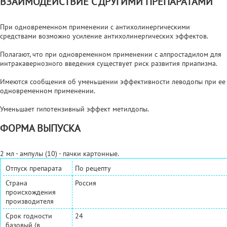
ВЗАИМОДЕЙСТВИЕ С ДРУГИМИ ПРЕПАРАТАМИ
При одновременном применении с антихолинергическими
средствами возможно усиление антихолинергических эффектов.
Полагают, что при одновременном применении с алпростадилом для
интракавернозного введения существует риск развития приапизма.
Имеются сообщения об уменьшении эффективности леводопы при ее
одновременном применении.
Уменьшает гипотензивный эффект метилдопы.
ФОРМА ВЫПУСКА
2 мл - ампулы (10) - пачки картонные.
Отпуск препарата
По рецепту
Страна
Россия
происхождения
производителя
Срок годности
24
базовый (в