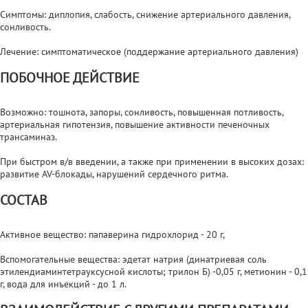
Симптомы: диплопия, слабость, снижение артериального давления,
сонливость.
Лечение: симптоматическое (поддержание артериального давления)
ПОБОЧНОЕ ДЕЙСТВИЕ
Возможно: тошнота, запоры, сонливость, повышенная потливость,
артериальная гипотензия, повышение активности печеночных
трансаминаз.
При быстром в/в введении, а также при применении в высоких дозах:
развитие AV-блокады, нарушений сердечного ритма.
СОСТАВ
Активное вещество: папаверина гидрохлорид - 20 г,
Вспомогательные вещества: эдетат натрия (динатриевая соль
этилендиаминтетрауксусной кислоты; трилон Б) -0,05 г, метионин - 0,1
г, вода для инъекций - до 1 л.