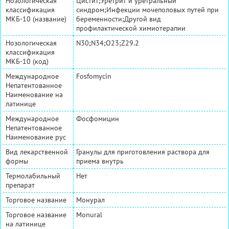
Нозологическая
Цистит;Уретрит и уретральный
классификация
синдром;Инфекции мочеполовых путей при
МКБ-10 (название)
беременности;Другой вид
профилактической химиотерапии
Нозологическая
N30;N34;O23;Z29.2
классификация
МКБ-10 (код)
Международное
Fosfomycin
Непатентованное
Наименование на
латинице
Международное
Фосфомицин
Непатентованное
Наименование рус
Вид лекарственной
Гранулы для приготовления раствора для
формы
приема внутрь
Термолабильный
Нет
препарат
Торговое название
Монурал
Торговое название
Monural
на латинице