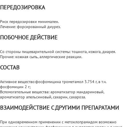
ПЕРЕДОЗИРОВКА
Риск передозировки минимален.
Лечение: форсированный диурез.
ПОБОЧНОЕ ДЕЙСТВИЕ
Cо стороны пищеварительной системы: тошнота, изжога, диарея.
Прочие: кожная сыпь, аллергические реакции.
СОСТАВ
Активное вещество:фосфомицина трометамол 3.754 г, в т.ч.
фосфомицин 2 г;
Вспомогательные вещества: ароматизатор мандариновый,
ароматизатор апельсиновый, сахарин, сахароза.
ВЗАИМОДЕЙСТВИЕ С ДРУГИМИ ПРЕПАРАТАМИ
При одновременном применении с метоклопрамидом возможно
снижение концентрации фосфомицина в сыворотке крови и в моче