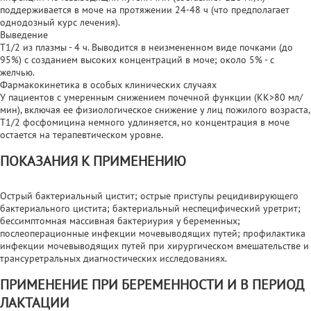
поддерживается в моче на протяжении 24-48 ч (что предполагает
однодозный курс лечения).
Выведение
T1/2 из плазмы - 4 ч. Выводится в неизмененном виде почками (до
95%) с созданием высоких концентраций в моче; около 5% - с
желчью.
Фармакокинетика в особых клинических случаях
У пациентов с умеренным снижением почечной функции (КК>80 мл/
мин), включая ее физиологическое снижение у лиц пожилого возраста,
T1/2 фосфомицина немного удлиняется, но концентрация в моче
остается на терапевтическом уровне.
ПОКАЗАНИЯ К ПРИМЕНЕНИЮ
Острый бактериальный цистит; острые приступы рецидивирующего
бактериального цистита; бактериальный неспецифический уретрит;
бессимптомная массивная бактериурия у беременных;
послеоперационные инфекции мочевыводящих путей; профилактика
инфекции мочевыводящих путей при хирургическом вмешательстве и
трансуретральных диагностических исследованиях.
ПРИМЕНЕНИЕ ПРИ БЕРЕМЕННОСТИ И В ПЕРИОД
ЛАКТАЦИИ