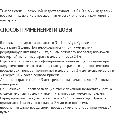
Тяжелая степень почечной недостаточности (КК<10 мл/мин); детский
возраст младше 5 лет; повышенная чувствительность к компонентам
препарата.
СПОСОБ ПРИМЕНЕНИЯ И ДОЗЫ
Взрослым препарат назначают по 3 г 1 раз/сут. Курс лечения
составляет 1 день. При необходимости (при тяжелых или
рецидивирующих инфекциях, лицам пожилого возраста) возможен
повторный прием препарата в дозе 3 г через 24 ч.
С целью профилактики инфицирования мочевыводящих путей при
хирургическом вмешательстве, трансуретральных диагностических
процедурах препарат принимают в дозе 3 г за 3 ч до вмешательства и
3 г через 24 ч после первого приема.
Детям в возрасте старше 5 лет препарат назначают в дозе 2 г только
однократно.
При назначении препарата пациентам с почечной недостаточностью
следует уменьшить дозу и увеличить интервал между приемами.
Перед приемом гранулы растворяют в 1/3 стакана воды. Препарат
принимают 1 раз/сут натощак за 2 ч до или после еды
(предпочтительно перед сном), предварительно опорожнив мочевой
пузырь.