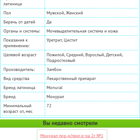
латиница
Пол
Мужской, Женский
Беречь от детей
Да
Органы и системы:
Мочевыделительная система и кожа
Показания к
Уретрит, Цистит
применению:
Целевой возраст
Пожилой, Средний, Взрослый, Детский,
Подростковый
Производитель:
Замбон
Вид средства
Лекарственный препарат
Бренд латиница
Monural
Бренд
Монурал
Минимальный
72
возраст от, мес
Вы недавно смотрели
Монурал пор.д/приг.р-ра 2г №1