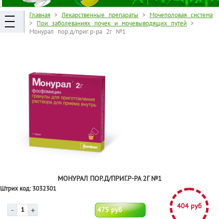
Главная
>
Лекарственные препараты
>
Мочеполовая система
>
При заболеваниях почек и мочевыводящих путей
>
Монурал пор.д/приг.р-ра 2г №1
МОНУРАЛ ПОР.Д/ПРИГ.Р-РА 2Г №1
Штрих код:
3032301
404 руб
475 руб