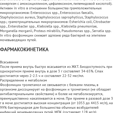
синергизм с амоксициллином, цефалексином, пипемидовой кислотой).
Активен in vitro в отношении большинства грамположительных
микроорганизмов: Enterococcus spp., Enterococcus faecalis,
Staphylococcus aureus, Staphylococcus saprophyticus, Staphylococcus
spp.; грамотрицательных микрорганизмов: Еsherichia coli, Citrobacter
spp., Enterobacter spp., Klebsiella spp., Klebsiella pneumoniae,
Morganella morganii, Proteus mirabilis, Pseudomonas spp., Serratia spp.
In vitro фосфомицин снижает адгезию ряда бактерий на эпителии
мочевыводящих путей.
ФАРМАКОКИНЕТИКА
Всасывание
После приема внутрь быстро всасывается из ЖКТ. Биодоступность при
однократном приеме внутрь в дозе 3 г составляет 34-65%. Cmax
достигается через 2-2.5 ч и составляет 22-32 мкг/мл.
Распределение и метаболизм
Фосфомицин трометамол не связывается с белками плазмы, в
организме диссоциирует на фосфомицин и трометамол (не обладает
антибактериальными свойствами) и более не метаболизируется,
преимущественно накапливается в моче. При приеме в разовой дозе 3
г в моче достигается высокая концентрация (от 1053 до 4415 мг/л), на
99% бактерицидная для большинства обычных возбудителей
инфекций мочевыводящих путей. МПК (составляет 128 мг/л)