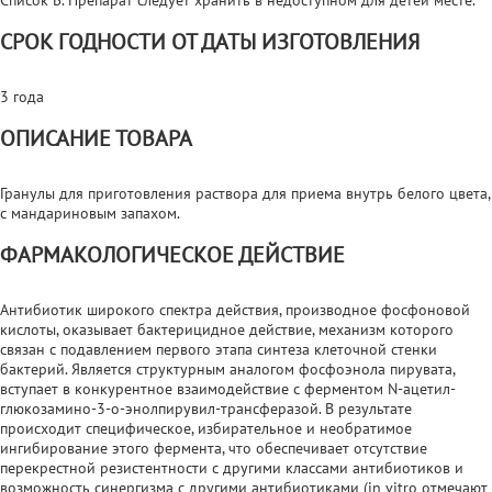
СРОК ГОДНОСТИ ОТ ДАТЫ ИЗГОТОВЛЕНИЯ
3 года
ОПИСАНИЕ ТОВАРА
Гранулы для приготовления раствора для приема внутрь белого цвета,
с мандариновым запахом.
ФАРМАКОЛОГИЧЕСКОЕ ДЕЙСТВИЕ
Антибиотик широкого спектра действия, производное фосфоновой
кислоты, оказывает бактерицидное действие, механизм которого
связан с подавлением первого этапа синтеза клеточной стенки
бактерий. Является структурным аналогом фосфоэнола пирувата,
вступает в конкурентное взаимодействие с ферментом N-ацетил-
глюкозамино-3-о-энолпирувил-трансферазой. В результате
происходит специфическое, избирательное и необратимое
ингибирование этого фермента, что обеспечивает отсутствие
перекрестной резистентности с другими классами антибиотиков и
возможность синергизма с другими антибиотиками (in vitro отмечают