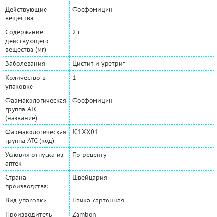
Действующие
Фосфомицин
вещества
Содержание
2 г
действующего
вещества (мг)
Заболевания:
Цистит и уретрит
Количество в
1
упаковке
Фармакологическая
Фосфомицин
группа АТС
(название)
Фармакологическая
J01XX01
группа АТС (код)
Условия отпуска из
По рецепту
аптек
Страна
Швейцария
производства:
Вид упаковки
Пачка картонная
Производитель
Zambon