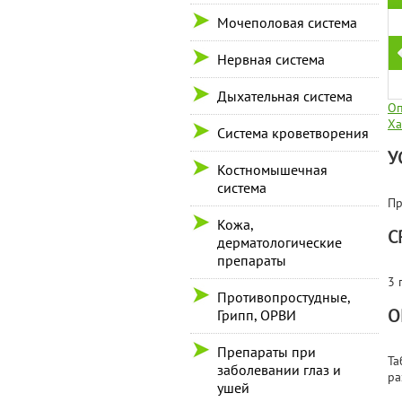
Мочеполовая система
Нервная система
Дыхательная система
Оп
Ха
Система кроветворения
У
Костномышечная
система
Пр
Кожа,
С
дерматологические
препараты
3 
Противопростудные,
О
Грипп, ОРВИ
Препараты при
Та
заболевании глаз и
ра
ушей