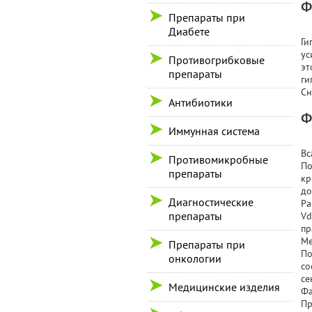
Ф
Препараты при
Диабете
Ги
ус
Противогрибковые
эт
препараты
ги
Сн
Антибиотики
Ф
Иммунная система
Вс
Противомикробные
По
препараты
кр
до
Диагностические
Ра
препараты
Vd
пр
Ме
Препараты при
По
онкологии
со
се
Медицинские изделия
Фа
Пр