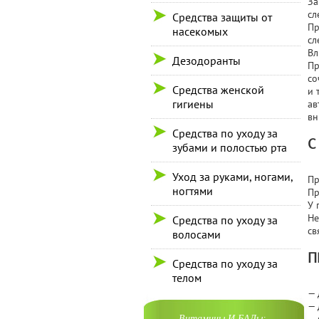
За
сл
Средства защиты от
Пр
насекомых
сл
Вл
Дезодоранты
Пр
со
Средства женской
и 
гигиены
ав
вн
Средства по уходу за
С
зубами и полостью рта
Уход за руками, ногами,
Пр
ногтями
Пр
У 
Не
Средства по уходу за
св
волосами
П
Средства по уходу за
телом
— 
— 
Витамины И БАДы: