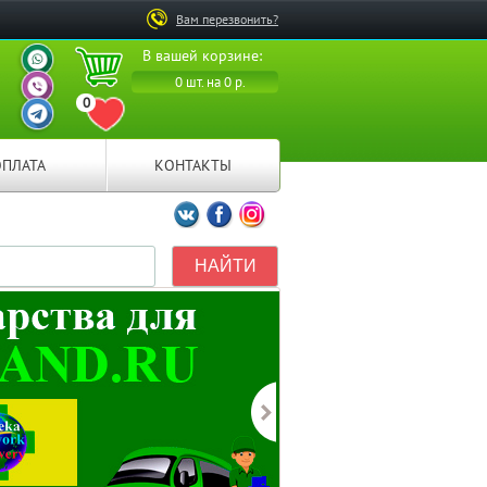
Вам перезвонить?
ВАШ ПЕРСОНАЛЬНЫЙ
В вашей корзине:
МЕНЕДЖЕР
ВАШ ПЕРСОНАЛЬНЫЙ
0 шт. на 0 р.
МЕНЕДЖЕР
0
ВАШ ПЕРСОНАЛЬНЫЙ
ПЕРЕЙТИ В ИЗБРАННОЕ
МЕНЕДЖЕР
ОПЛАТА
КОНТАКТЫ
Мы ВКонтакте
Мы на Facebook
Мы в Instagramm