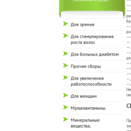
— 
— 
— 
рв
бр
Для зрения
— 
ра
Для стимулирования
— 
роста волос
— 
— 
— 
Для больных диабетом
ре
— 
Прочие сборы
— 
— 
Для увеличения
— 
работоспособности
— 
Не
св
Для женщин
С
Мультивитамины
Минеральные
Пр
вещества,
за