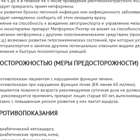
 48 ч до и в течение 48 ч после проведения рентгеноконтрастного исс
едует прекратить прием метформина.
и развитии бронхо-легочной инфекции или инфекционного заболева
едует немедленно сообщить об этом лечащему врачу.
ияние на способность к вождению автотранспорта и управлению мех
и монотерапии препарат Метформин-Рихтер не влияет на способность
четании метформина с другими гипогликемическими средствами (про
т.д.) возможно развитие гипогликемических состояний, при которых у
тотранспортом и занятию другими потенциально опасными видами д
имания и быстрых психомоторных реакций.
 ОСТОРОЖНОСТЬЮ (МЕРЫ ПРЕДОСТОРОЖНОСТИ)
отивопоказан пациентам с нарушением функции печени.
отивопоказан при нарушении функции почек (КК менее 60 мл/мин).
пациентов пожилого возраста рекомендуемая суточная доза не должна
 рекомендуется применять препарат лицам старше 60 лет, выполняющ
язано с повышенным риском развития у них лактат-ацидоза.
РОТИВОПОКАЗАНИЯ
диабетический кетоацидоз;
диабетическая прекома, кома;