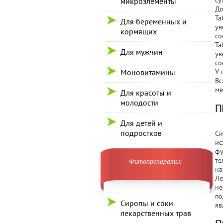
су
микроэлементы
До
Та
Для беременных и
ув
кормящих
со
Та
Для мужчин
ув
со
Моновитамины
У 
Вс
ме
Для красоты и
молодости
П
Для детей и
подростков
Си
ис
фу
те
Фитопрепараты:
на
Ле
не
по
Сиропы и соки
яв
лекарственных трав