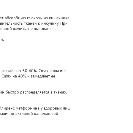
ает абсорбцию глюкозы из кишечника,
вительность тканей к инсулину. При
очной железы, не вызывает
и.
составляет 50-60%. Cmax в плазме
т Cmax на 40% и замедляет ее
ин быстро распределяется в тканях,
 Клиренс метформина у здоровых лиц
о наличии активной канальцевой