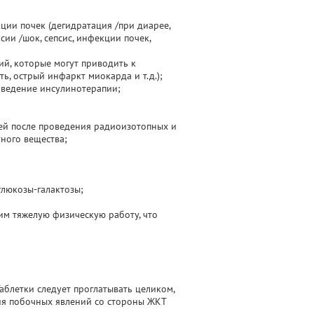
ции почек (дегидратация /при диарее,
ии /шок, сепсис, инфекции почек,
й, которые могут приводить к
ь, острый инфаркт миокарда и т.д.);
оведение инсулинотерапии;
ней после проведения радиоизотопных и
ного вещества;
глюкозы-галактозы;
им тяжелую физическую работу, что
аблетки следует проглатывать целиком,
ия побочных явлений со стороны ЖКТ