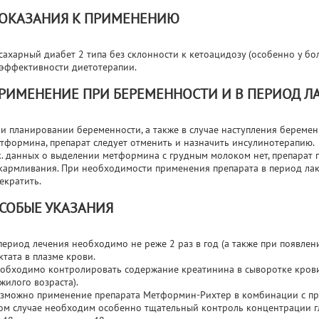
ОКАЗАНИЯ К ПРИМЕНЕНИЮ
сахарный диабет 2 типа без склонности к кетоацидозу (особенно у б
эффективности диетотерапии.
РИМЕНЕНИЕ ПРИ БЕРЕМЕННОСТИ И В ПЕРИОД Л
и планировании беременности, а также в случае наступления береме
тформина, препарат следует отменить и назначить инсулинотерапию.
к. данных о выделении метформина с грудным молоком нет, препарат 
кармливания. При необходимости применения препарата в период лак
екратить.
СОБЫЕ УКАЗАНИЯ
период лечения необходимо не реже 2 раз в год (а также при появле
ктата в плазме крови.
обходимо контролировать содержание креатинина в сыворотке крови 
жилого возраста).
зможно применение препарата Метформин-Рихтер в комбинации с п
ом случае необходим особенно тщательный контроль концентрации г