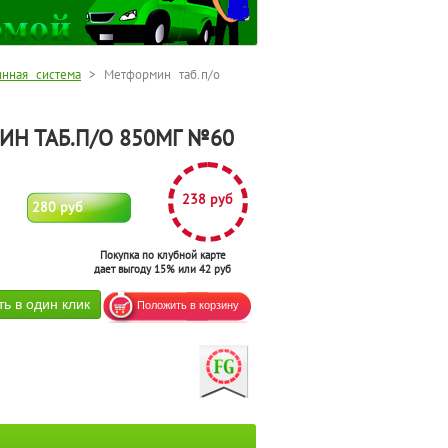
инная система
> Метформин таб.п/о
Н ТАБ.П/О 850МГ №60
238 руб
280 руб
Покупка по клубной карте
дает выгоду 15% или 42 руб