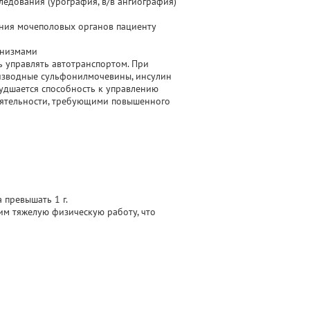
ледования (урография, в/в ангиография)
ния мочеполовых органов пациенту
анизмами
 управлять автотранспортом. При
изводные сульфонилмочевины, инсулин
худшается способность к управлению
еятельности, требующими повышенного
 превышать 1 г.
им тяжелую физическую работу, что