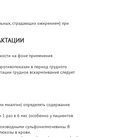
ольных, страдающих ожирением) при
АКТАЦИИ
нности на фоне применения
противопоказан в период грудного
тации грудное вскармливание следует
нии миалгии) определять содержание
1 раз в 6 мес (особенно у пациентов
роизводными сульфонилмочевины. В
люкозы в крови.