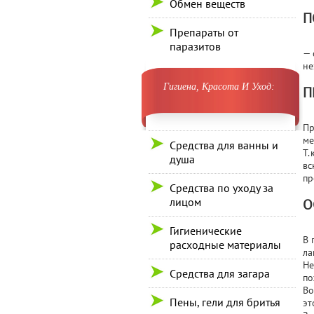
Обмен веществ
П
Препараты от
паразитов
— 
не
Гигиена, Красота И Уход:
П
Пр
ме
Средства для ванны и
Т.
душа
вс
пр
Средства по уходу за
лицом
О
Гигиенические
В 
расходные материалы
ла
Не
Средства для загара
по
Во
Пены, гели для бритья
эт