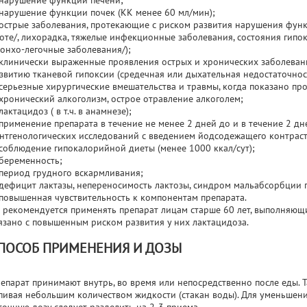
нарушение функции печени;
нарушение функции почек (КК менее 60 мл/мин);
острые заболевания, протекающие с риском развития нарушения функ
оте/, лихорадка, тяжелые инфекционные заболевания, состояния гипокс
онхо-легочные заболевания/);
клинически выраженные проявления острых и хронических заболевани
звитию тканевой гипоксии (средечная или дыхательная недостаточност
серьезные хирургические вмешательства и травмы, когда показано пр
хронический алкоголизм, острое отравление алкоголем;
лактацидоз ( в т.ч. в анамнезе);
применение препарата в течение не менее 2 дней до и в течение 2 д
нтгенологических исследований с введением йодсодежащего контраст
соблюдение гипокалорийной диеты (менее 1000 ккал/сут);
беременность;
период грудного вскармливания;
дефицит лактазы, непереносимость лактозы, синдром мальабсорбции 
повышенная чувствительность к компонентам препарата.
 рекомендуется применять препарат лицам старше 60 лет, выполняющ
язано с повышенным риском развития у них лактацидоза.
ПОСОБ ПРИМЕНЕНИЯ И ДОЗЫ
епарат принимают внутрь, во время или непосредственно после еды. Т
пивая небольшим количеством жидкости (стакан воды). Для уменьшен