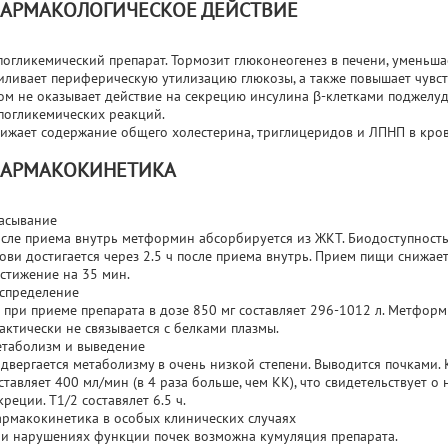
АРМАКОЛОГИЧЕСКОЕ ДЕЙСТВИЕ
погликемический препарат. Тормозит глюконеогенез в печени, уменьш
иливает периферическую утилизацию глюкозы, а также повышает чувст
ом не оказывает действие на секрецию инсулина β-клетками поджелуд
погликемических реакций.
ижает содержание общего холестерина, триглицеридов и ЛПНП в кров
АРМАКОКИНЕТИКА
асывание
сле приема внутрь метформин абсорбируется из ЖКТ. Биодоступность 
ови достигается через 2.5 ч после приема внутрь. Прием пищи снижае
стижение на 35 мин.
спределение
 при приеме препарата в дозе 850 мг составляет 296-1012 л. Метформ
актически не связывается с белками плазмы.
таболизм и выведение
двергается метаболизму в очень низкой степени. Выводится почками.
ставляет 400 мл/мин (в 4 раза больше, чем КК), что свидетельствует 
креции. Т1/2 составялет 6.5 ч.
рмакокинетика в особых клинических случаях
и нарушениях функции почек возможна кумуляция препарата.