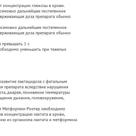
т концентрации глюкозы в крови.
й возможно дальнейшее постепенное
ддерживающая доза препарата обычно
ей возможно дальнейшее постепенное
ддерживающая доза препарата обычно
 превышать 1 г.
необходимо уменьшить при тяжелых
азвитие лактацидоза с фатальным
ия препарата вследствие нарушения
ота, диарея, понижение температуры
ащение дыхания, головокружение,
том Метформин-Рихтер необходимо
ив концентрацию лактата в крови,
ию из организма лактата и метформина