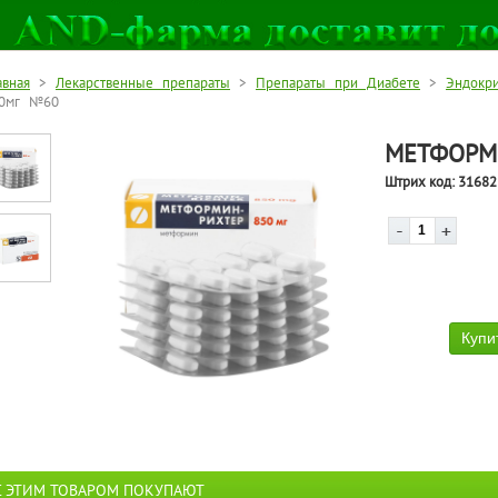
авная
>
Лекарственные препараты
>
Препараты при Диабете
>
Эндокр
0мг №60
МЕТФОРМИ
Штрих код:
31682
С ЭТИМ ТОВАРОМ ПОКУПАЮТ