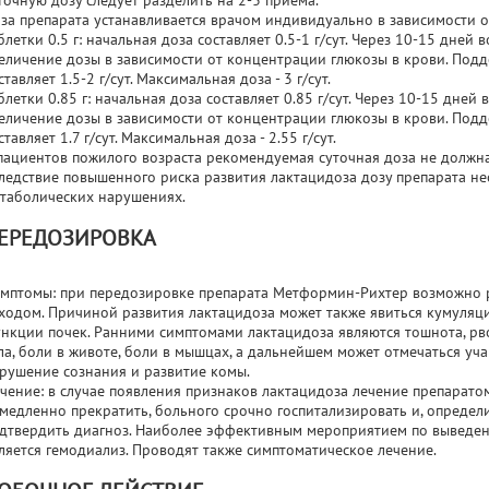
точную дозу следует разделить на 2-3 приема.
за препарата устанавливается врачом индивидуально в зависимости о
блетки 0.5 г: начальная доза составляет 0.5-1 г/сут. Через 10-15 дне
еличение дозы в зависимости от концентрации глюкозы в крови. По
ставляет 1.5-2 г/сут. Максимальная доза - 3 г/сут.
блетки 0.85 г: начальная доза составляет 0.85 г/сут. Через 10-15 дн
еличение дозы в зависимости от концентрации глюкозы в крови. По
ставляет 1.7 г/сут. Максимальная доза - 2.55 г/сут.
пациентов пожилого возраста рекомендуемая суточная доза не должна
ледствие повышенного риска развития лактацидоза дозу препарата 
таболических нарушениях.
ЕРЕДОЗИРОВКА
мптомы: при передозировке препарата Метформин-Рихтер возможно р
ходом. Причиной развития лактацидоза может также явиться кумуляц
нкции почек. Ранними симптомами лактацидоза являются тошнота, рв
ла, боли в животе, боли в мышцах, а дальнейшем может отмечаться уч
рушение сознания и развитие комы.
чение: в случае появления признаков лактацидоза лечение препара
медленно прекратить, больного срочно госпитализировать и, определ
дтвердить диагноз. Наиболее эффективным мероприятием по выведен
ляется гемодиализ. Проводят также симптоматическое лечение.