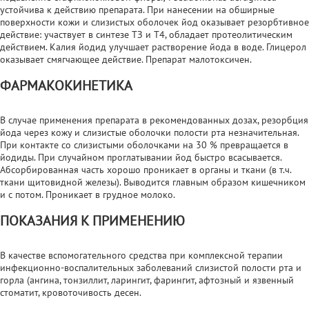
устойчива к действию препарата. При нанесении на обширные
поверхности кожи и слизистых оболочек йод оказывает резорбтивное
действие: участвует в синтезе ТЗ и Т4, обладает протеолитическим
действием. Калия йодид улучшает растворение йода в воде. Глицерол
оказывает смягчающее действие. Препарат малотоксичен.
ФАРМАКОКИНЕТИКА
В случае применения препарата в рекомендованных дозах, резорбция
йода через кожу и слизистые оболочки полости рта незначительная.
При контакте со слизистыми оболочками на 30 % превращается в
йодиды. При случайном проглатывании йод быстро всасывается.
Абсорбированная часть хорошо проникает в органы и ткани (в т.ч.
ткани щитовидной железы). Выводится главным образом кишечником
и с потом. Проникает в грудное молоко.
ПОКАЗАНИЯ К ПРИМЕНЕНИЮ
В качестве вспомогательного средства при комплексной терапии
инфекционно-воспалительных заболеваний слизистой полости рта и
горла (ангина, тонзиллит, ларингит, фарингит, афтозный и язвенный
стоматит, кровоточивость десен.