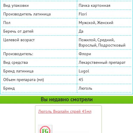
Вид упаковки
Пачка картонная
Производитель латиница
Flori
Пол
Мужской, Женский
Беречь от детей
Да
Целевой возраст
Пожилой, Средний,
Взрослый, Подростковый
Производитель:
Флори
Вид средства
Лекарственный препарат
Бренд латиница
Lugol
Объем препарата (мл)
45
Бренд
Люголь
Вы недавно смотрели
Люголь Виалайн спрей 45мл