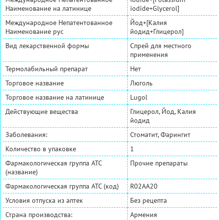
Наименование на латинице
iodide+Glycerol]
Международное Непатентованное
Йод+[Калия
Наименование рус
йодид+Глицерол]
Вид лекарственной формы
Спрей для местного
применения
Термолабильный препарат
Нет
Торговое название
Люголь
Торговое название на латинице
Lugol
Действующие вещества
Глицерол, Йод, Калия
йодид
Заболевания:
Стоматит, Фарингит
Количество в упаковке
1
Фармакологическая группа АТС
Прочие препараты
(название)
Фармакологическая группа АТС (код)
R02AA20
Условия отпуска из аптек
Без рецепта
Страна производства:
Армения