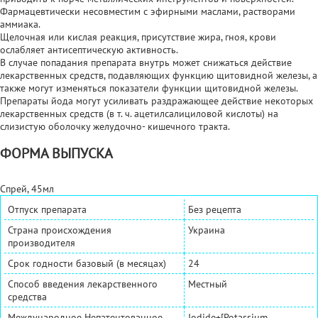
Фармацевтически несовместим с эфирными маслами, растворами
аммиака.
Щелочная или кислая реакция, присутствие жира, гноя, крови
ослабляет антисептическую активность.
В случае попадания препарата внутрь может снижаться действие
лекарственных средств, подавляющих функцию щитовидной железы, а
также могут изменяться показатели функции щитовидной железы.
Препараты йода могут усиливать раздражающее действие некоторых
лекарственных средств (в т. ч. ацетилсалициловой кислоты) на
слизистую оболочку желудочно- кишечного тракта.
ФОРМА ВЫПУСКА
Спрей, 45мл
Отпуск препарата
Без рецепта
Страна происхождения
Украина
производителя
Срок годности базовый (в месяцах)
24
Способ введения лекарственного
Местный
средства
Международное Непатентованное
Iodide+[Potassium