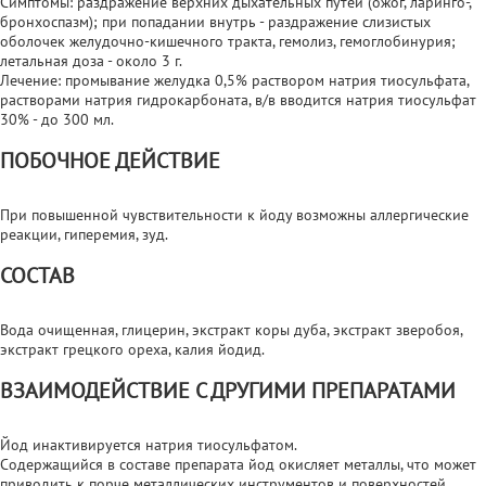
Симптомы: раздражение верхних дыхательных путей (ожог, ларинго-,
бронхоспазм); при попадании внутрь - раздражение слизистых
оболочек желудочно-кишечного тракта, гемолиз, гемоглобинурия;
летальная доза - около 3 г.
Лечение: промывание желудка 0,5% раствором натрия тиосульфата,
растворами натрия гидрокарбоната, в/в вводится натрия тиосульфат
30% - до 300 мл.
ПОБОЧНОЕ ДЕЙСТВИЕ
При повышенной чувствительности к йоду возможны аллергические
реакции, гиперемия, зуд.
СОСТАВ
Вода очищенная, глицерин, экстракт коры дуба, экстракт зверобоя,
экстракт грецкого ореха, калия йодид.
ВЗАИМОДЕЙСТВИЕ С ДРУГИМИ ПРЕПАРАТАМИ
Йод инактивируется натрия тиосульфатом.
Содержащийся в составе препарата йод окисляет металлы, что может
приводить к порче металлических инструментов и поверхностей.