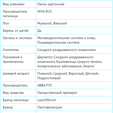
Вид упаковки
Пачка картонная
Производитель
AVVA RUS
латиница
Пол
Мужской, Женский
Беречь от детей
Да
Органы и системы:
Мочевыделительная система и кожа,
Пищеварительная система
Симптомы
Синдром раздраженного кишечника
Показания к
Дерматит, Синдром раздраженного
применению:
кишечника, Крапивница, Цирроз печени,
Аллергические заболевания, Гепатит
Целевой возраст
Пожилой, Средний, Взрослый, Детский,
Подростковый
Производитель:
АВВА РУС
Вид средства
Лекарственный препарат
Бренд латиница
Lactofiltrum
Бренд
Лактофильтрум