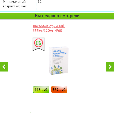
Минимальный
12
возраст от, мес
Вы недавно смотрели
Лактофильтрум таб.
355мг/120мг №60
446 руб
379 руб
ДОБАВИТЬ В ИЗБРАННОЕ
Штрих код:
30332