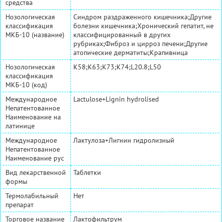
средства
Нозологическая
Синдром раздраженного кишечника;Другие
классификация
болезни кишечника;Хронический гепатит, не
МКБ-10 (название)
классифицированный в других
рубриках;Фиброз и цирроз печени;Другие
атопические дерматиты;Крапивница
Нозологическая
K58;K63;K73;K74;L20.8;L50
классификация
МКБ-10 (код)
Международное
Lactulose+Lignin hydrolised
Непатентованное
Наименование на
латинице
Международное
Лактулоза+Лигнин гидролизный
Непатентованное
Наименование рус
Вид лекарственной
Таблетки
формы
Термолабильный
Нет
препарат
Торговое название
Лактофильтрум