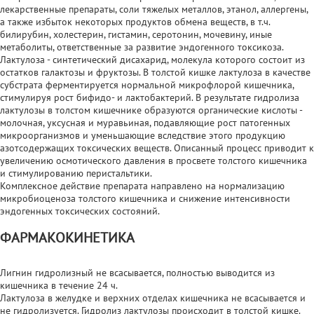
лекарственные препараты, соли тяжелых металлов, этанол, аллергены,
а также избыток некоторых продуктов обмена веществ, в т.ч.
билирубин, холестерин, гистамин, серотонин, мочевину, иные
метаболиты, ответственные за развитие эндогенного токсикоза.
Лактулоза - синтетический дисахарид, молекула которого состоит из
остатков галактозы и фруктозы. В толстой кишке лактулоза в качестве
субстрата ферментируется нормальной микрофлорой кишечника,
стимулируя рост бифидо- и лактобактерий. В результате гидролиза
лактулозы в толстом кишечнике образуются органические кислоты -
молочная, уксусная и муравьиная, подавляющие рост патогенных
микроорганизмов и уменьшающие вследствие этого продукцию
азотсодержащих токсических веществ. Описанный процесс приводит к
увеличению осмотического давления в просвете толстого кишечника
и стимулированию перистальтики.
Комплексное действие препарата направлено на нормализацию
микробиоценоза толстого кишечника и снижение интенсивности
эндогенных токсических состояний.
ФАРМАКОКИНЕТИКА
Лигнин гидролизный не всасывается, полностью выводится из
кишечника в течение 24 ч.
Лактулоза в желудке и верхних отделах кишечника не всасывается и
не гидролизуется. Гидролиз лактулозы происходит в толстой кишке.