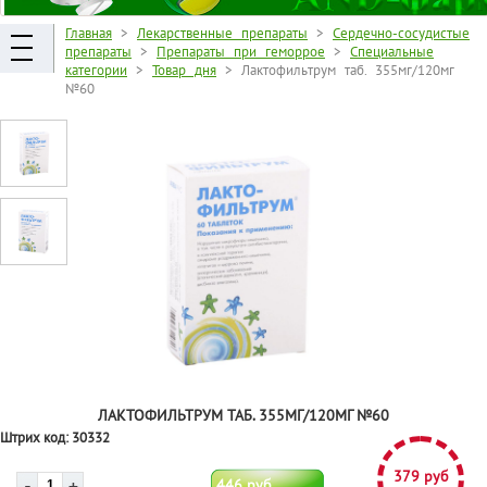
Главная
>
Лекарственные препараты
>
Сердечно-сосудистые
препараты
>
Препараты при геморрое
>
Специальные
категории
>
Товар дня
> Лактофильтрум таб. 355мг/120мг
№60
ЛАКТОФИЛЬТРУМ ТАБ. 355МГ/120МГ №60
Штрих код:
30332
379 руб
446 руб