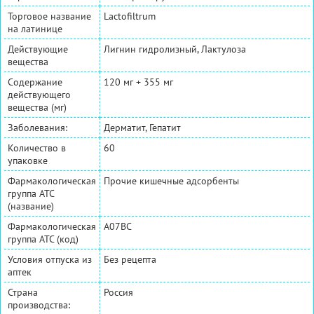
Торговое название
Lactofiltrum
на латинице
Действующие
Лигнин гидролизный, Лактулоза
вещества
Содержание
120 мг + 355 мг
действующего
вещества (мг)
Заболевания:
Дерматит, Гепатит
Количество в
60
упаковке
Фармакологическая
Прочие кишечные адсорбенты
группа АТС
(название)
Фармакологическая
A07BC
группа АТС (код)
Условия отпуска из
Без рецепта
аптек
Страна
Россия
производства: