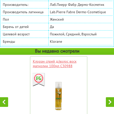
Производитель:
Лаб.Пиерр Фабр Дермо-Косметик
Производитель латиница
Lab.Pierre Fabre Dermo-Cosmetique
Пол
Женский
Беречь от детей
Да
Целевой возраст
Пожилой, Средний, Взрослый
Бренды
Klorane
Вы недавно смотрели
Клоран спрей д/волос воск
магнолии 100мл С30988