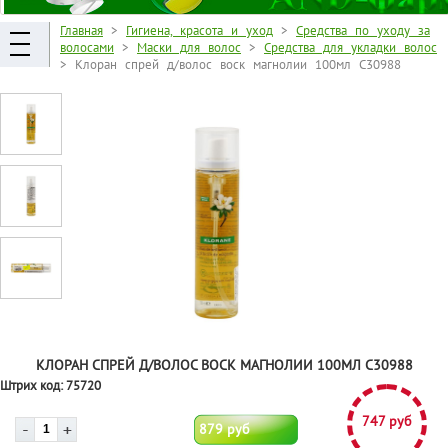
Главная
>
Гигиена, красота и уход
>
Средства по уходу за
волосами
>
Маски для волос
>
Средства для укладки волос
> Клоран спрей д/волос воск магнолии 100мл С30988
КЛОРАН СПРЕЙ Д/ВОЛОС ВОСК МАГНОЛИИ 100МЛ С30988
Штрих код:
75720
747 руб
879 руб