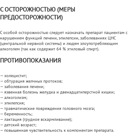
С ОСТОРОЖНОСТЬЮ (МЕРЫ
ПРЕДОСТОРОЖНОСТИ)
С особой осторожностью следует назначать препарат пациентам с
нарушением функций печени, эпилепсии, заболеваниях ЦНС
(центральной нервной системы) и людям злоупотребляющим
алкоголем (так как содержит 64 % этиловый спирт).
ПРОТИВОПОКАЗАНИЯ
— холецистит;
— обтурация желчных протоков;
— заболевания печени;
— язвенная болезнь желудка и двенадцатиперстной кишки;
— алкоголизм;
— эпилепсия;
— травматические повреждения головного мозга;
— беременность;
— лактация (грудное вскармливание);
— детский возраст;
— повышенная чувствительность к компонентам препарата.