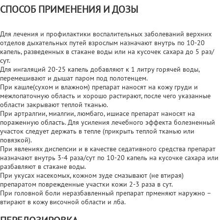
СПОСОБ ПРИМЕНЕНИЯ И ДОЗЫ
Для лечения и профилактики воспалительных заболеваний верхних
отделов дыхательных путей взрослым назначают внутрь по 10-20
капель, разведенных в стакане воды или на кусочек сахара до 5 раз/
сут.
Для ингаляций 20-25 капель добавляют к 1 литру горячей воды,
перемешивают и дышат паром под полотенцем.
При кашле(сухом и влажном) препарат наносят на кожу груди и
межлопаточную область и хорошо растирают, после чего указанные
области закрывают теплой тканью.
При артралгии, миалгии, люмбаго, ишиасе препарат наносят на
пораженную область. Для усиления лечебного эффекта болезненный
участок следует держать в тепле (прикрыть теплой тканью или
повязкой).
При явлениях диспепсии и в качестве седативного средства препарат
назначают внутрь 3-4 раза/сут по 10-20 капель на кусочке сахара или
разбавляют в стакане воды.
При укусах насекомых, кожном зуде смазывают (не втирая)
препаратом поврежденные участки кожи 2-3 раза в сут.
При головной боли неразбавленный препарат прменяют наружно –
втирают в кожу височной области и лба.