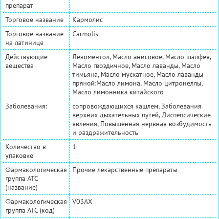
препарат
Торговое название
Кармолис
Торговое название
Carmolis
на латинице
Действующие
Левоментол, Масло анисовое, Масло шалфея,
вещества
Масло гвоздичное, Масло лаванды, Масло
тимьяна, Масло мускатное, Масло лаванды
пряной:Масло лимона, Масло цитронеллы,
Масло лимонника китайского
Заболевания:
сопровождающихся кашлем, Заболевания
верхних дыхательных путей, Диспепсические
явления, Повышенная нервная возбудимость
и раздражительность
Количество в
1
упаковке
Фармакологическая
Прочие лекарственные препараты
группа АТС
(название)
Фармакологическая
V03AX
группа АТС (код)