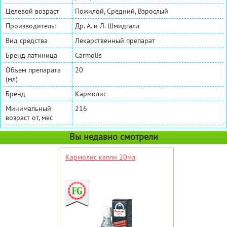
Целевой возраст
Пожилой, Средний, Взрослый
Производитель:
Др. А. и Л. Шмидгалл
Вид средства
Лекарственный препарат
Бренд латиница
Carmolis
Объем препарата
20
(мл)
Бренд
Кармолис
Минимальный
216
возраст от, мес
Вы недавно смотрели
Кармолис капли 20мл