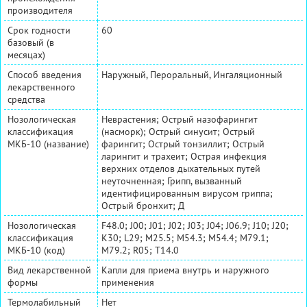
производителя
Срок годности
60
базовый (в
месяцах)
Способ введения
Наружный, Пероральный, Ингаляционный
лекарственного
средства
Нозологическая
Неврастения; Острый назофарингит
классификация
(насморк); Острый синусит; Острый
МКБ-10 (название)
фарингит; Острый тонзиллит; Острый
ларингит и трахеит; Острая инфекция
верхних отделов дыхательных путей
неуточненная; Грипп, вызванный
идентифицированным вирусом гриппа;
Острый бронхит; Д
Нозологическая
F48.0; J00; J01; J02; J03; J04; J06.9; J10; J20;
классификация
K30; L29; M25.5; M54.3; M54.4; M79.1;
МКБ-10 (код)
M79.2; R05; T14.0
Вид лекарственной
Капли для приема внутрь и наружного
формы
применения
Термолабильный
Нет