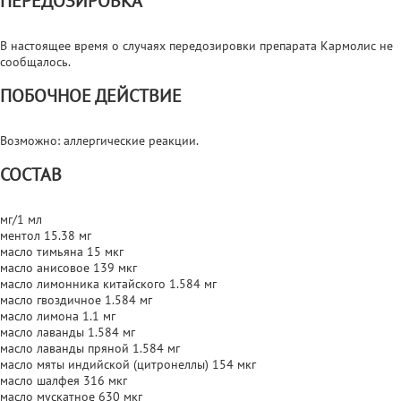
ПЕРЕДОЗИРОВКА
В настоящее время о случаях передозировки препарата Кармолис не
сообщалось.
ПОБОЧНОЕ ДЕЙСТВИЕ
Возможно: аллергические реакции.
СОСТАВ
мг/1 мл
ментол 15.38 мг
масло тимьяна 15 мкг
масло анисовое 139 мкг
масло лимонника китайского 1.584 мг
масло гвоздичное 1.584 мг
масло лимона 1.1 мг
масло лаванды 1.584 мг
масло лаванды пряной 1.584 мг
масло мяты индийской (цитронеллы) 154 мкг
масло шалфея 316 мкг
масло мускатное 630 мкг