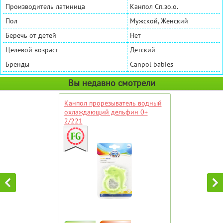
Производитель латиница
Канпол Сп.зо.о.
Пол
Мужской, Женский
Беречь от детей
Нет
Целевой возраст
Детский
Бренды
Canpol babies
Вы недавно смотрели
Канпол прорезыватель водный
охлаждающий дельфин 0+
2/221