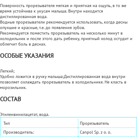
Поверхность прорезывателя мягкая и приятная на ощупь, в то же
время устойчива к укусам малыша. Внутри находится
дистиллированная вода.
Водные прорезыватели рекомендуется использовать, когда десны
опухшие и красные, т.е. до появления зубов.
Рекомендуется поместить прорезыватель на несколько минут в
холодильник и после этого дать ребенку, приятный холод остудит и
облегчит боль в деснах.
ОСОБЫЕ УКАЗАНИЯ
Легкий;
Удобно ложится в ручку малыша;Дистиллированная вода внутри
позволяет охлаждать прорезыватель в холодильнике. Не класть в
морозильник.
СОСТАВ
Этиленвинилацетат, вода.
Тип
Прорезыватель
Производитель:
Canpol Sp. z o. o.