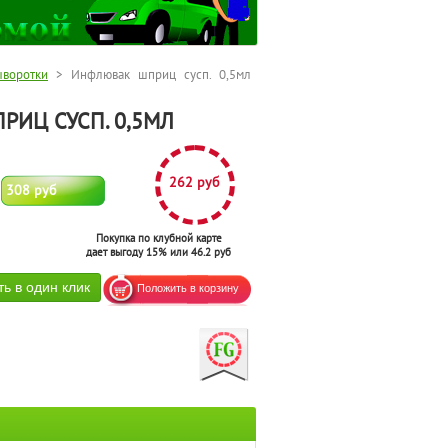
воротки
> Инфлювак шприц сусп. 0,5мл
ИЦ СУСП. 0,5МЛ
262 руб
308 руб
Покупка по клубной карте
дает выгоду 15% или 46.2 руб