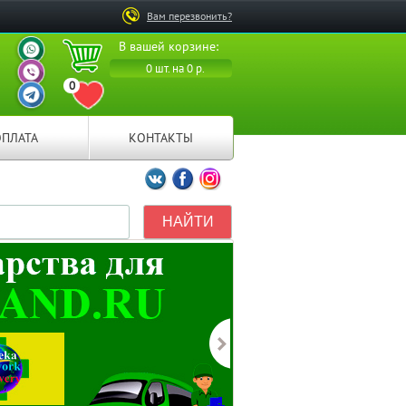
Вам перезвонить?
ВАШ ПЕРСОНАЛЬНЫЙ
В вашей корзине:
МЕНЕДЖЕР
ВАШ ПЕРСОНАЛЬНЫЙ
0 шт. на 0 р.
МЕНЕДЖЕР
0
ВАШ ПЕРСОНАЛЬНЫЙ
ПЕРЕЙТИ В ИЗБРАННОЕ
МЕНЕДЖЕР
ОПЛАТА
КОНТАКТЫ
Мы ВКонтакте
Мы на Facebook
Мы в Instagramm