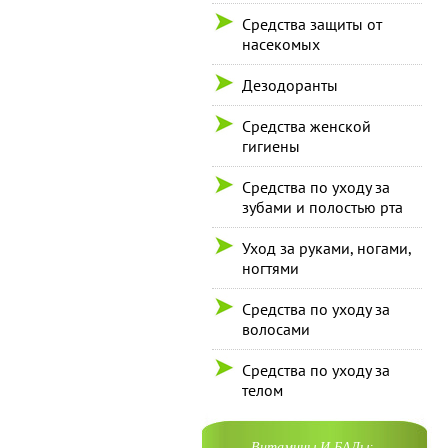
Средства защиты от
насекомых
Дезодоранты
Средства женской
гигиены
Средства по уходу за
зубами и полостью рта
Уход за руками, ногами,
ногтями
Средства по уходу за
волосами
Средства по уходу за
телом
Витамины И БАДы: