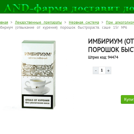
авная
>
Лекарственные препараты
>
Нервная система
>
При алкоголизм
бириум (отвыкание от курения) порошок быстрораств. саше 15г №6
ИМБИРИУМ (ОТ
ПОРОШОК БЫСТ
Штрих код:
94474