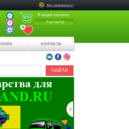
Вам перезвонить?
ВАШ ПЕРСОНАЛЬНЫЙ
В вашей корзине:
МЕНЕДЖЕР
ВАШ ПЕРСОНАЛЬНЫЙ
0 шт. на 0 р.
МЕНЕДЖЕР
0
ВАШ ПЕРСОНАЛЬНЫЙ
ПЕРЕЙТИ В ИЗБРАННОЕ
МЕНЕДЖЕР
ОПЛАТА
КОНТАКТЫ
Мы ВКонтакте
Мы на Facebook
Мы в Instagramm