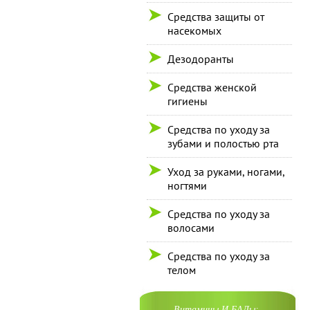
Средства защиты от
насекомых
Дезодоранты
Средства женской
гигиены
Средства по уходу за
зубами и полостью рта
Уход за руками, ногами,
ногтями
Средства по уходу за
волосами
Средства по уходу за
телом
Витамины И БАДы: