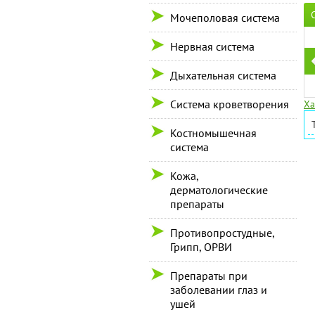
Мочеполовая система
Нервная система
Дыхательная система
Система кроветворения
Ха
Костномышечная
система
Кожа,
дерматологические
препараты
Противопростудные,
Грипп, ОРВИ
Препараты при
заболевании глаз и
ушей