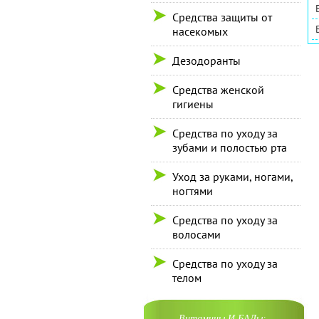
Средства защиты от
насекомых
Дезодоранты
Средства женской
гигиены
Средства по уходу за
зубами и полостью рта
Уход за руками, ногами,
ногтями
Средства по уходу за
волосами
Средства по уходу за
телом
Витамины И БАДы: