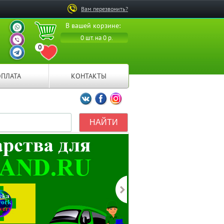
Вам перезвонить?
ВАШ ПЕРСОНАЛЬНЫЙ
В вашей корзине:
МЕНЕДЖЕР
ВАШ ПЕРСОНАЛЬНЫЙ
0 шт. на 0 р.
МЕНЕДЖЕР
0
ВАШ ПЕРСОНАЛЬНЫЙ
ПЕРЕЙТИ В ИЗБРАННОЕ
МЕНЕДЖЕР
ОПЛАТА
КОНТАКТЫ
Мы ВКонтакте
Мы на Facebook
Мы в Instagramm