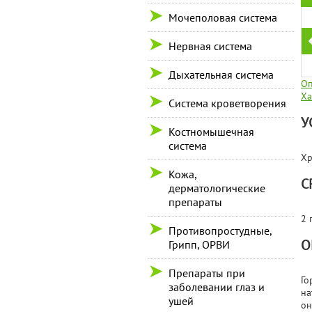
Мочеполовая система
Нервная система
Дыхательная система
Оп
Ха
Система кроветворения
У
Костномышечная
система
Хр
Кожа,
С
дерматологические
препараты
2 
Противопростудные,
О
Грипп, ОРВИ
Препараты при
Го
заболевании глаз и
на
ушей
он