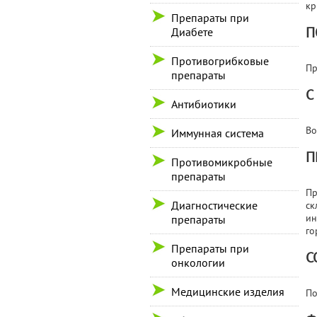
кр
Препараты при
П
Диабете
Противогрибковые
Пр
препараты
С
Антибиотики
Во
Иммунная система
П
Противомикробные
препараты
Пр
Диагностические
ск
ин
препараты
го
Препараты при
С
онкологии
Медицинские изделия
По