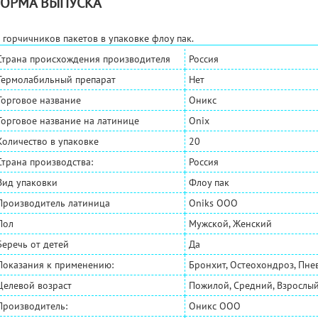
ОРМА ВЫПУСКА
 горчичников пакетов в упаковке флоу пак.
Страна происхождения производителя
Россия
Термолабильный препарат
Нет
Торговое название
Оникс
Торговое название на латинице
Onix
Количество в упаковке
20
Страна производства:
Россия
Вид упаковки
Флоу пак
Производитель латиница
Oniks OOO
Пол
Мужской, Женский
Беречь от детей
Да
Показания к применению:
Бронхит, Остеохондроз, Пне
Целевой возраст
Пожилой, Средний, Взрослый
Производитель:
Оникс ООО