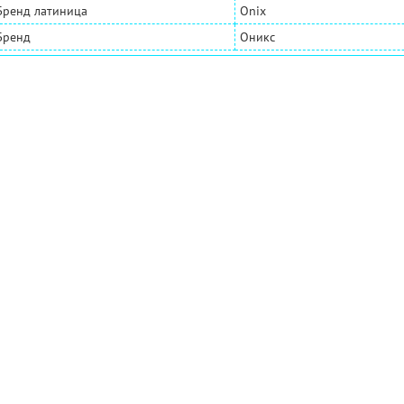
Бренд латиница
Onix
Бренд
Оникс