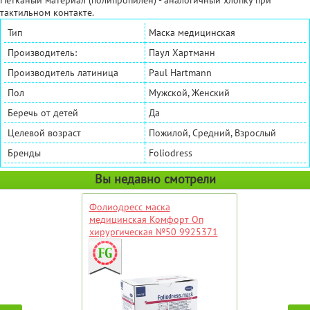
тактильном контакте.
Тип
Маска медицинская
Производитель:
Паул Хартманн
Производитель латиница
Paul Hartmann
Пол
Мужской, Женский
Беречь от детей
Да
Целевой возраст
Пожилой, Средний, Взрослый
Бренды
Foliodress
Вы недавно смотрели
Фолиодресс маска
медицинская Комфорт Оп
хирургическая №50 9925371