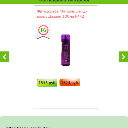
Фитосольба Фитолак лак д/
волос Дизайн 100мл P442
1556 руб
1323 руб
ДОБАВИТЬ В ИЗБРАННОЕ
Штрих код:
98759