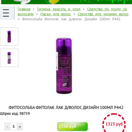
Главная
>
Гигиена, красота и уход
>
Средства по уходу за
волосами
>
Маски для волос
>
Средства для укладки волос
> Фитосольба Фитолак лак д/волос Дизайн 100мл P442
ФИТОСОЛЬБА ФИТОЛАК ЛАК Д/ВОЛОС ДИЗАЙН 100МЛ P442
Штрих код:
98759
1323 руб
1556 руб