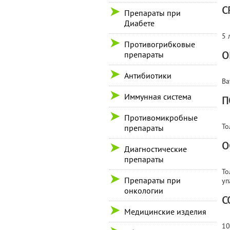
С
Препараты при
Диабете
5 
Противогрибковые
О
препараты
Антибиотики
Ва
Иммунная система
П
Противомикробные
То
препараты
О
Диагностические
препараты
То
Препараты при
уп
онкологии
С
Медицинские изделия
10