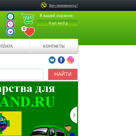
Вам перезвонить?
ВАШ ПЕРСОНАЛЬНЫЙ
В вашей корзине:
МЕНЕДЖЕР
ВАШ ПЕРСОНАЛЬНЫЙ
0 шт. на 0 р.
МЕНЕДЖЕР
0
ВАШ ПЕРСОНАЛЬНЫЙ
ПЕРЕЙТИ В ИЗБРАННОЕ
МЕНЕДЖЕР
ОПЛАТА
КОНТАКТЫ
Мы ВКонтакте
Мы на Facebook
Мы в Instagramm