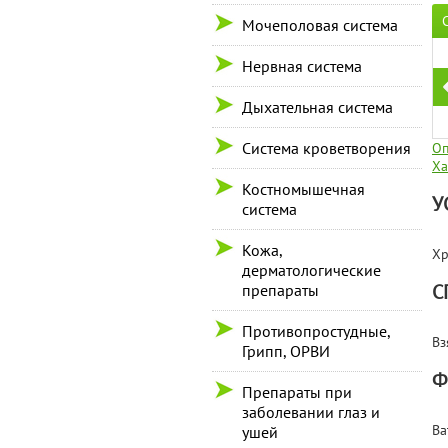
Мочеполовая система
Нервная система
Дыхательная система
Система кроветворения
Оп
Ха
Костномышечная
У
система
Кожа,
Хр
дерматологические
С
препараты
Противопростудные,
Вз
Грипп, ОРВИ
Ф
Препараты при
заболевании глаз и
Ва
ушей