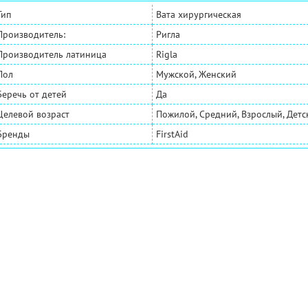
Тип
Вата хирургическая
Производитель:
Ригла
Производитель латиница
Rigla
Пол
Мужской, Женский
Беречь от детей
Да
Целевой возраст
Пожилой, Средний, Взрослый, Дет
Бренды
FirstAid