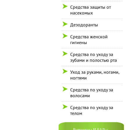
Средства защиты от
насекомых
Дезодоранты
Средства женской
гигиены
Средства по уходу за
зубами и полостью рта
Уход за руками, ногами,
ногтями
Средства по уходу за
волосами
Средства по уходу за
телом
Витамины И БАДы: