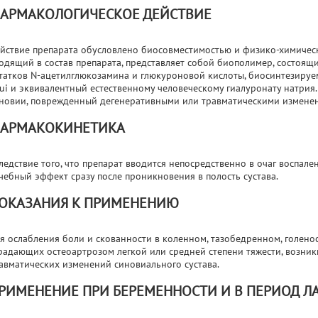
АРМАКОЛОГИЧЕСКОЕ ДЕЙСТВИЕ
йствие препарата обусловлено биосовместимостью и физико-химическ
одящий в состав препарата, представляет собой биополимер, состоя
татков N-ацетилглюкозамина и глюкуроновой кислоты, биосинтезируе
ui и эквивалентный естественному человеческому гиалуронату натрия
новии, поврежденный дегенеративными или травматическими изменен
АРМАКОКИНЕТИКА
ледствие того, что препарат вводится непосредственно в очаг воспале
чебный эффект сразу после проникновения в полость сустава.
ОКАЗАНИЯ К ПРИМЕНЕНИЮ
я ослабления боли и скованности в коленном, тазобедренном, голенос
радающих остеоартрозом легкой или средней степени тяжести, возник
авматических изменений синовиального сустава.
РИМЕНЕНИЕ ПРИ БЕРЕМЕННОСТИ И В ПЕРИОД Л