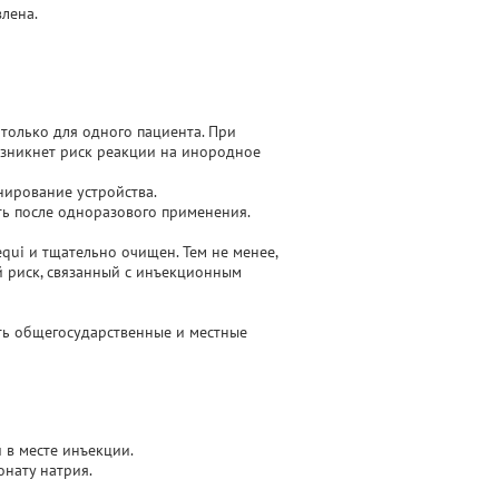
лена.
 только для одного пациента. При
озникнет риск реакции на инородное
нирование устройства.
ть после одноразового применения.
qui и тщательно очищен. Тем не менее,
 риск, связанный с инъекционным
ть общегосударственные и местные
 в месте инъекции.
онату натрия.