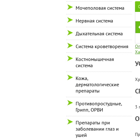
Мочеполовая система
Нервная система
Дыхательная система
Система кроветворения
Оп
Ха
Костномышечная
У
система
Кожа,
Хр
дерматологические
С
препараты
Противопростудные,
3 
Грипп, ОРВИ
О
Препараты при
заболевании глаз и
Пр
ушей