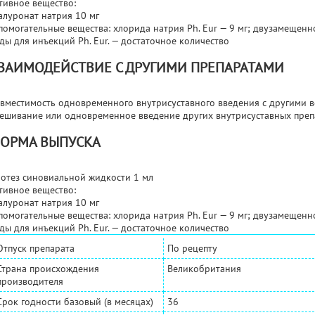
тивное вещество:
алуронат натрия 10 мг
помогательные вещества: хлорида натрия Ph. Eur — 9 мг; двузамещенно
ды для инъекций Ph. Eur. — достаточное количество
ЗАИМОДЕЙСТВИЕ С ДРУГИМИ ПРЕПАРАТАМИ
вместимость одновременного внутрисуставного введения с другими в
ешивание или одновременное введение других внутрисуставных преп
ОРМА ВЫПУСКА
отез синовиальной жидкости 1 мл
тивное вещество:
алуронат натрия 10 мг
помогательные вещества: хлорида натрия Ph. Eur — 9 мг; двузамещенно
ды для инъекций Ph. Eur. — достаточное количество
Отпуск препарата
По рецепту
Страна происхождения
Великобритания
производителя
Срок годности базовый (в месяцах)
36