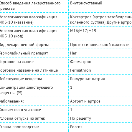
Способ введения лекарственного
Внутрисуставный
средства
Нозологическая классификация
Коксартроз [артроз тазобедренно
МКБ-10 (название)
коленного сустава];Другие артр
Нозологическая классификация
M16;M17;M19
МКБ-10 (код)
Вид лекарственной формы
Протез синовиальной жидкости
Термолабильный препарат
Нет
Торговое название
Ферматрон
Торговое название на латинице
Fermathron
Действующие вещества
Гиалуронат натрия
Концентрация действующего
1
вещества (%)
Заболевания:
Артрит и артроз
Количество в упаковке
1
Условия отпуска из аптек
По рецепту
Страна производства:
Россия