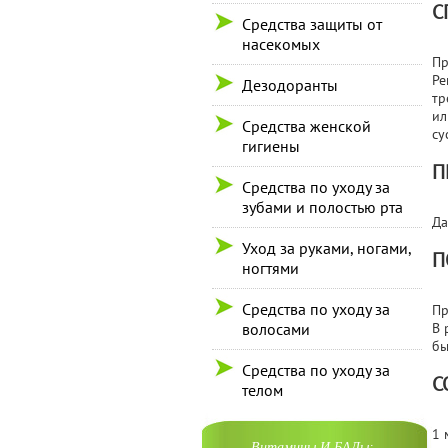
С
Средства защиты от
насекомых
Пр
Ре
Дезодоранты
тр
ил
Средства женской
су
гигиены
П
Средства по уходу за
зубами и полостью рта
Да
Уход за руками, ногами,
П
ногтями
Средства по уходу за
Пр
волосами
В 
бы
Средства по уходу за
С
телом
1 
Витамины И БАДы: