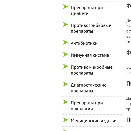
Ф
Препараты при
Диабете
Де
Противогрибковые
вх
препараты
ос
eq
си
Антибиотики
Ф
Иммунная система
Противомикробные
Вс
препараты
ле
П
Диагностические
препараты
Дл
Препараты при
ст
онкологии
тр
П
Медицинские изделия