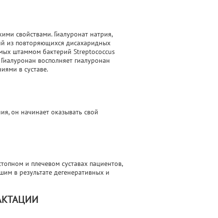
ими свойствами. Гиалуронат натрия,
щий из повторяющихся дисахаридных
мых штаммом бактерий Streptococcus
. Гиалуронан восполняет гиалуронан
иями в суставе.
ния, он начинает оказывать свой
топном и плечевом суставах пациентов,
шим в результате дегенеративных и
АКТАЦИИ