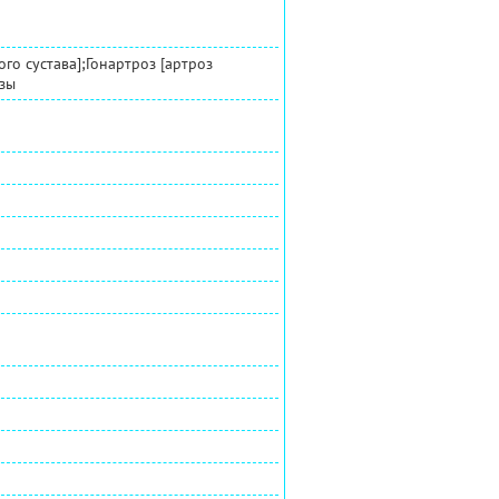
го сустава];Гонартроз [артроз
озы