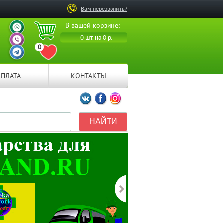
Вам перезвонить?
ВАШ ПЕРСОНАЛЬНЫЙ
В вашей корзине:
МЕНЕДЖЕР
ВАШ ПЕРСОНАЛЬНЫЙ
0 шт. на 0 р.
МЕНЕДЖЕР
0
ВАШ ПЕРСОНАЛЬНЫЙ
ПЕРЕЙТИ В ИЗБРАННОЕ
МЕНЕДЖЕР
ОПЛАТА
КОНТАКТЫ
Мы ВКонтакте
Мы на Facebook
Мы в Instagramm