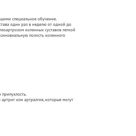
дшими специальное обучение.
тава один раз в неделю от одной до
стеоартрозом коленных суставов легкой
в синовиальную полость коленного
 припухлость.
 артрит или артралгия, которые могут