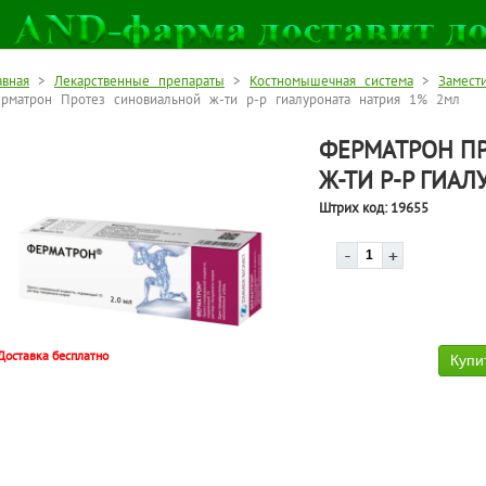
авная
>
Лекарственные препараты
>
Костномышечная система
>
Замест
рматрон Протез синовиальной ж-ти р-р гиалуроната натрия 1% 2мл
ФЕРМАТРОН П
Ж-ТИ Р-Р ГИА
Штрих код:
19655
Доставка бесплатно