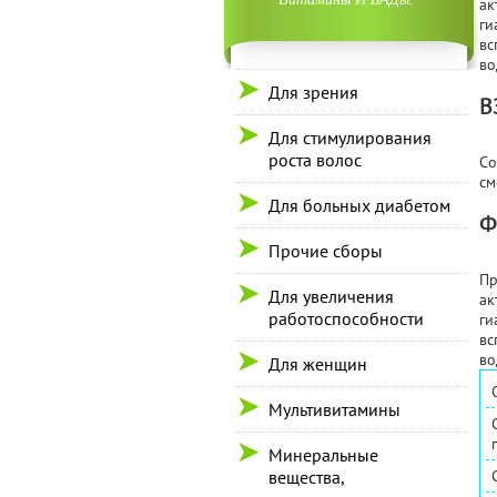
ак
ги
вс
во
Для зрения
В
Для стимулирования
роста волос
Со
см
Для больных диабетом
Ф
Прочие сборы
Пр
Для увеличения
ак
работоспособности
ги
вс
во
Для женщин
Мультивитамины
Минеральные
вещества,