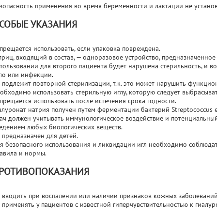
зопасность применения во время беременности и лактации не установ
СОБЫЕ УКАЗАНИЯ
прещается использовать, если упаковка повреждена.
риц, входящий в состав, — одноразовое устройство, предназначенное
пользовании для второго пациента будет нарушена стерильность, и в
ло или инфекции.
 подлежит повторной стерилизации, т.к. это может нарушить функцио
обходимо использовать стерильную иглу, которую следует выбрасыва
прещается использовать после истечения срока годности.
алуронат натрия получен путем ферментации бактерий Streptococcus e
ач должен учитывать иммунологическое воздействие и потенциальный
едением любых биологических веществ.
 предназначен для детей.
я безопасного использования и ликвидации игл необходимо соблюда
авила и нормы.
РОТИВОПОКАЗАНИЯ
 вводить при воспалении или наличии признаков кожных заболеваний
 применять у пациентов с известной гиперчувствительностью к гиалур