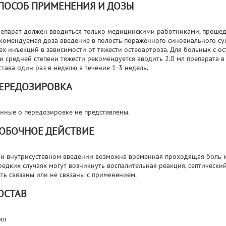
ПОСОБ ПРИМЕНЕНИЯ И ДОЗЫ
епарат должен вводиться только медицинскими работниками, проше
комендуемая доза введение в полость пораженного синовиального сус
ех инъекций в зависимости от тяжести остеоартроза. Для больных с о
и средней степени тяжести рекомендуется вводить 2.0 мл препарата 
става один раз в неделю в течение 1-3 недель.
ЕРЕДОЗИРОВКА
нные о передозировке не представлены.
ОБОЧНОЕ ДЕЙСТВИЕ
и внутрисуставном введении возможна временная проходящая боль и
редких случаях могут возникнуть воспалительная реакция, септический
ть связаны или не связаны с применением.
ОСТАВ
мл