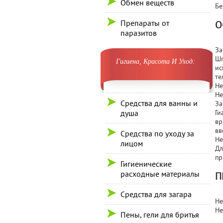
Обмен веществ
Бе
Препараты от
О
паразитов
За
Шп
Гигиена, Красота И Уход:
ис
те
Не
Не
Средства для ванны и
За
душа
Ги
вр
вв
Средства по уходу за
Не
лицом
Дл
пр
Гигиенические
расходные материалы
П
Средства для загара
Не
Не
Пены, гели для бритья