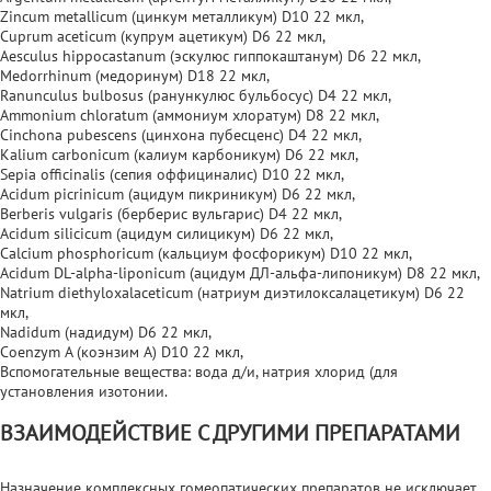
Zincum metallicum (цинкум металликум) D10 22 мкл,
Cuprum aceticum (купрум ацетикум) D6 22 мкл,
Aesсulus hippoсastanum (эскулюс гиппокаштанум) D6 22 мкл,
Medorrhinum (медоринум) D18 22 мкл,
Ranunculus bulbosus (ранункулюс бульбосус) D4 22 мкл,
Ammonium chloratum (аммониум хлоратум) D8 22 мкл,
Cinchona pubescens (цинхона пубесценс) D4 22 мкл,
Kalium carbonicum (калиум карбоникум) D6 22 мкл,
Sepia officinalis (сепия оффициналис) D10 22 мкл,
Acidum picrinicum (ацидум пикриникум) D6 22 мкл,
Berberis vulgaris (берберис вульгарис) D4 22 мкл,
Acidum siliсiсum (ацидум силицикум) D6 22 мкл,
Calсium phosphoricum (кальциум фосфорикум) D10 22 мкл,
Acidum DL-alpha-liponicum (ацидум ДЛ-альфа-липоникум) D8 22 мкл,
Natrium diethyloxalaceticum (натриум диэтилоксалацетикум) D6 22
мкл,
Nadidum (надидум) D6 22 мкл,
Coenzym A (коэнзим А) D10 22 мкл,
Вспомогательные вещества: вода д/и, натрия хлорид (для
установления изотонии.
ВЗАИМОДЕЙСТВИЕ С ДРУГИМИ ПРЕПАРАТАМИ
Назначение комплексных гомеопатических препаратов не исключает