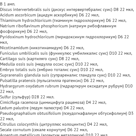
В 1 амп.
Discus intervertebralis suis (дискус интервертебралис суис) D8 22 мкл,
Acidum ascorbicum (ацидум аскорбикум) D6 22 мкл,
Thiaminum hydrochloricum (тиаминум гидрохлорикум) D6 22 мкл,
Natrium riboflavinum phosphoricum (натриум рибофлавинум
фосфорикум) D6 22 мкл,
Pyridoxinum hydrochloricum (пиридоксинум гидрохлорикум) D6 22
мкл,
Nicotinamidum (никотинамидум) D6 22 мкл,
Funiculus umbilicalis suis (фуникулюс умбиликалис суис) D10 22 мкл,
Cartilago suis (картиляго суис) D8 22 мкл,
Medulla ossis suis (медулла оссис суис) D10 22 мкл,
Embryo totalis suis (эмбрио тоталис суис) D10 22 мкл,
Suprarenalis glandula suis (супрареналис гландула суис) D10 22 мкл,
Pulsatilla pratensis (пульсатилла пратенсис) D6 22 мкл,
Hydrargyrum oxydatum rubrum (гидраргирум оксидатум рубрум) D10
22 мкл,
Sulfur (сульфур) D28 22 мкл.
Cimicifuga racemosa (цимицифуга рацемоза) D4 22 мкл,
Ledum palustre (ледум палюстре) D4 22 мкл,
Pseudognaphalium obtusifolium (псеудогнафалиум обтусифолиум) D3
22 мкл,
Citrullus colocynthis (цитруллюс колоцинтис) D4 22 мкл,
Seсale сornutum (секале корнутум) D6 22 мкл,
Argentum metallicum (аргентум металликум) D10 22 мкл,