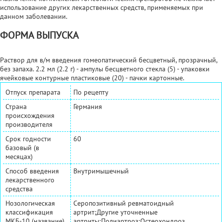
использование других лекарственных средств, применяемых при
данном заболевании.
ФОРМА ВЫПУСКА
Раствор для в/м введения гомеопатический бесцветный, прозрачный,
без запаха. 2.2 мл (2.2 г) - ампулы бесцветного стекла (5) - упаковки
ячейковые контурные пластиковые (20) - пачки картонные.
Отпуск препарата
По рецепту
Страна
Германия
происхождения
производителя
Срок годности
60
базовый (в
месяцах)
Способ введения
Внутримышечный
лекарственного
средства
Нозологическая
Серопозитивный ревматоидный
классификация
артрит;Другие уточненные
МКБ-10 (название)
артриты;Полиартроз;Остеохондроз