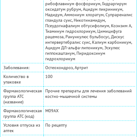
рибофлавинум фосфорикум, Гидраргирум
оксидатум рубрум, Ацидум пикриникум,
Надидум, Аммониум хлоратум, Супрареналис
гландула суис, Никотинамидум,
Псеудогнафалиум обтусифолиум, Коэнзим А,
Тиаминум гидрохлорикум, Цимицифуга
рацемоза, Ранункулюс бульбосус, Дискус
интервертебралис суис, Калиум карбоникум,
Ацидум ДЛ-альфа-липоникум, Эскулюс
гиппокаштанум, Пиридоксинум
гидрохлорикум
Заболевания:
Остеохондроз, Артрит
Количество в
100
упаковке
Фармакологическая
Прочие препараты для лечения заболеваний
группа АТС
костно-мышечной системы
(название)
Фармакологическая
M09AX
группа АТС (код)
Условия отпуска из
По рецепту
аптек