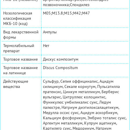
позвоночника;Спондилез
Нозологическая
M05;M13.8;M15;M42;M47
классификация
МКБ-10 (код)
Вид лекарственной
Ампулы
формы
Термолабильный
Нет
препарат
Торговое название
Дискус композитум
Торговое название
Discus Compositum
на латинице
Действующие
Сульфур, Сепия оффициналис, Ацидум
вещества
силицикум, Секале корнутум, Пульсатилла
пратенсис, Цинкум металликум, Берберис
вульгарис, Цитруллюс колоцинтис,
Фуникулюс умбиликалис суис, Ледум
палюстре, Натриум диэтилоксалацетикум,
Медулла оссис суис, Ацидум аскорбикум,
Кальциум фосфорикум, Эмбрио тоталис суис,
Аргентум металликум, Купрум ацетикум,
Картиляго суис, Медоринум, Натриум