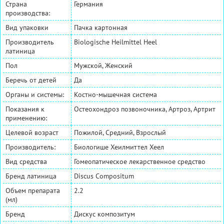
Страна
Германия
производства:
Вид упаковки
Пачка картонная
Производитель
Biologische Heilmittel Heel
латиница
Пол
Мужской, Женский
Беречь от детей
Да
Органы и системы:
Костно-мышечная система
Показания к
Остеохондроз позвоночника, Артроз, Артрит
применению:
Целевой возраст
Пожилой, Средний, Взрослый
Производитель:
Биологише Хеилмиттел Хеел
Вид средства
Гомеопатическое лекарственное средство
Бренд латиница
Discus Compositum
Объем препарата
2.2
(мл)
Бренд
Дискус композитум