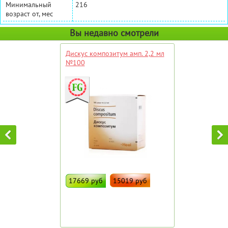
Минимальный
216
возраст от, мес
Вы недавно смотрели
Дискус композитум амп. 2,2 мл
№100
17669 руб
15019 руб
ДОБАВИТЬ В ИЗБРАННОЕ
Штрих код:
4473627