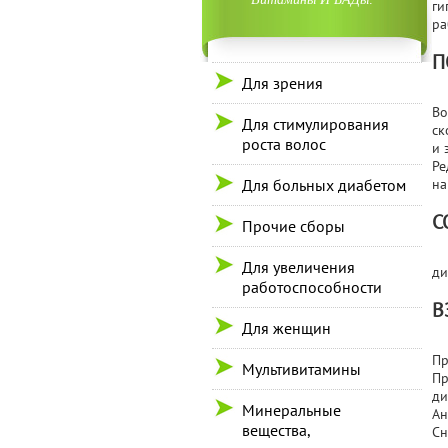
ги
ра
П
Для зрения
Во
Для стимулирования
ск
роста волос
и 
Ре
Для больных диабетом
на
С
Прочие сборы
Для увеличения
ди
работоспособности
В
Для женщин
Пр
Мультивитамины
Пр
ди
Минеральные
Ан
вещества,
Сн