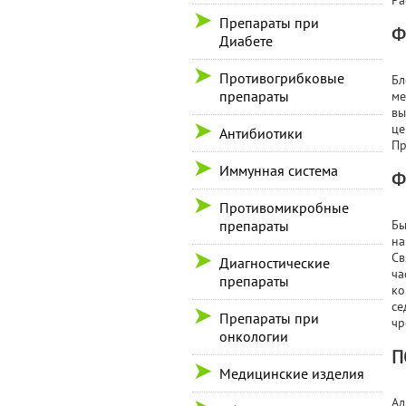
Ра
Препараты при
Ф
Диабете
Противогрибковые
Бл
препараты
ме
вы
це
Антибиотики
Пр
Иммунная система
Ф
Противомикробные
препараты
Бы
на
Св
Диагностические
ча
препараты
ко
се
Препараты при
чр
онкологии
П
Медицинские изделия
Ал