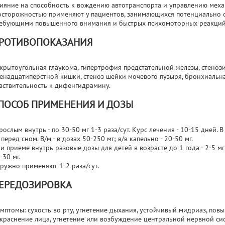
ияние на способность к вождению автотранспорта и управлению мех
осторожностью применяют у пациентов, занимающихся потенциально 
ебующими повышенного внимания и быстрых психомоторных реакций
РОТИВОПОКАЗАНИЯ
крытоугольная глаукома, гипертрофия предстательной железы, стеноз
енадцатиперстной кишки, стеноз шейки мочевого пузыря, бронхиальна
вствительность к дифенгидрамину.
ПОСОБ ПРИМЕНЕНИЯ И ДОЗЫ
рослым внутрь - по 30-50 мг 1-3 раза/сут. Курс лечения - 10-15 дней. В
 перед сном. В/м - в дозах 50-250 мг; в/в капельно - 20-50 мг.
и приеме внутрь разовые дозы для детей в возрасте до 1 года - 2-5 мг; о
-30 мг.
ружно применяют 1-2 раза/сут.
ЕРЕДОЗИРОВКА
мптомы: сухость во рту, угнетение дыхания, устойчивый мидриаз, пов
краснение лица, угнетение или возбуждение центральной нервной сист