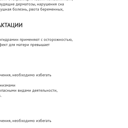
 зудящие дерматозы, нарушения сна
душная болезнь, рвота беременных,
АКТАЦИИ
нгидрамин применяют с осторожностью,
ффект для матери превышает
учения, необходимо избегать
анизмами
опасными видами деятельности,
.
учения, необходимо избегать