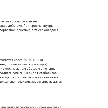
 активностью, оказывает
ющее действие. При приеме внутрь
орвотное действие, а также обладает
тигается через 20-40 мин (в
ени, головном мозге и мышцах).
зируется главным образом в печени,
выводится почками в виде метаболитов,
ыводятся с молоком и могут вызывать
доксальная реакция, характеризующаяся
кий отек), аллергический конъюнктивит,