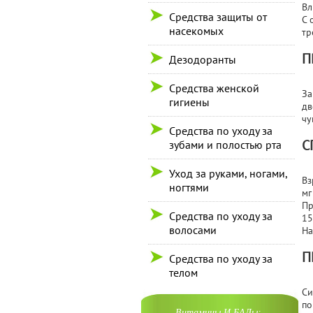
Вл
Средства защиты от
С 
насекомых
тр
П
Дезодоранты
Средства женской
За
гигиены
дв
чу
Средства по уходу за
С
зубами и полостью рта
Уход за руками, ногами,
Вз
ногтями
мг
Пр
Средства по уходу за
15
волосами
На
П
Средства по уходу за
телом
Си
по
Витамины И БАДы: