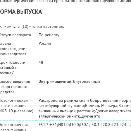
тихолинергические эффекты препаратов с холиноблокирующей актив
ОРМА ВЫПУСКА
мл - ампулы (10) - пачки картонные.
Отпуск препарата
По рецепту
Страна
Россия
происхождения
производителя
Срок годности
48
базовый (в
месяцах)
Способ введения
Внутримышечный, Внутривенный
лекарственного
средства
Нозологическая
Расстройства режима сна и бодрствования неор
классификация
вестибулярной функции;Болезнь Меньера;Вазомо
МКБ-10 (название)
вызванный пыльцой растений;Другие аллергичес
аллергический ринит);Другие ато
Нозологическая
F51.2;H81;H81.0;J30.0;J30.1;J30.3;L20.8;L23;L24;L
классификация