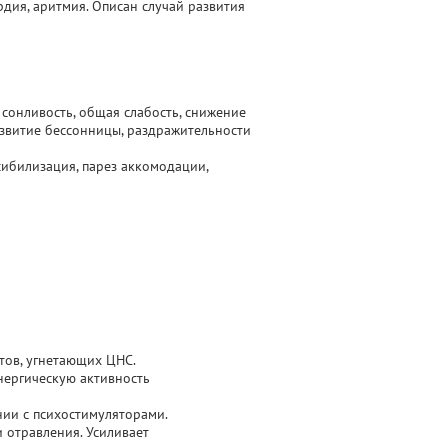
рдия, аритмия. Описан случай развития
сонливость, общая слабость, снижение
звитие бессонницы, раздражительности
нсибилизация, парез аккомодации,
тов, угнетающих ЦНС.
ергическую активность
нии с психостимуляторами.
 отравления. Усиливает