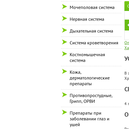
Мочеполовая система
Нервная система
Дыхательная система
Система кроветворения
Оп
Ха
Костномышечная
У
система
Кожа,
В 
дерматологические
Хр
препараты
С
Противопростудные,
Грипп, ОРВИ
4 
Препараты при
О
заболевании глаз и
ушей