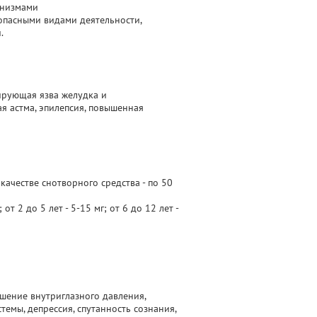
анизмами
опасными видами деятельности,
.
ирующая язва желудка и
я астма, эпилепсия, повышенная
 качестве снотворного средства - по 50
т 2 до 5 лет - 5-15 мг; от 6 до 12 лет -
ышение внутриглазного давления,
емы, депрессия, спутанность сознания,