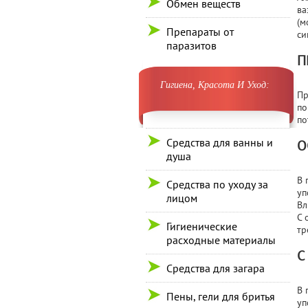
Обмен веществ
ва
(м
Препараты от
си
паразитов
П
Гигиена, Красота И Уход:
Пр
по
по
Средства для ванны и
О
душа
В 
Средства по уходу за
уп
лицом
Вл
С 
Гигиенические
тр
расходные материалы
С
Средства для загара
В 
Пены, гели для бритья
уп