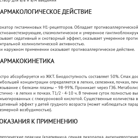
створ для в/в и в/м введения
АРМАКОЛОГИЧЕСКОЕ ДЕЙСТВИЕ
окатор гистаминовых Н1-рецепторов. Обладает противоаллергической
стноанестезирующее, спазмолитическое и умеренное ганглиоблокиру
зывает седативный и снотворный эффект, оказывает умеренное против
нтральной холинолитической активностью.
и наружном применении оказывает противоаллергическое действие.
АРМАКОКИНЕТИКА
стро абсорбируется из ЖКТ. Биодоступность составляет 50%. Cmax дос
ибольшей концентрации определяется в легких, селезенке, почках, печ
язывание с белками плазмы – 98-99%. Проникает через ГЭБ. Метаболи
стично - в легких и почках. T1/2 - 4-10 ч. В течение суток полностью 
нъюгированных с глюкуроновой кислотой. Существенные количества в
дативный эффект у детей грудного возраста (может наблюдаться пара
езмерной возбудимостью).
ОКАЗАНИЯ К ПРИМЕНЕНИЮ
лергические реакции (крапивница, сенная лихорадка, ангионевротичес