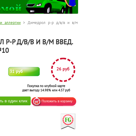
и аллергии
> Димедрол р-р д/в/в и в/м
 Р-Р Д/В/В И В/М ВВЕД.
№10
26 руб
31 руб
Покупка по клубной карте
дает выгоду 14.98% или 4.57 руб