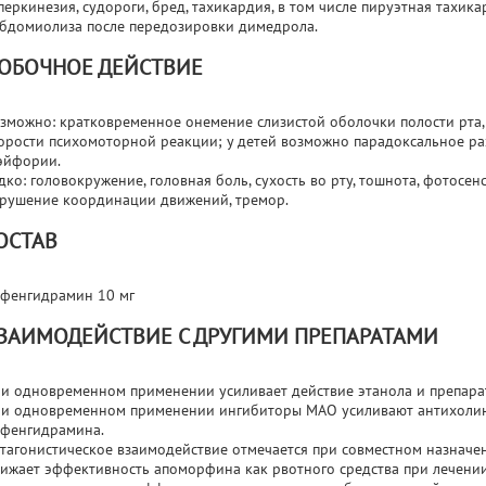
перкинезия, судороги, бред, тахикардия, в том числе пируэтная тахика
бдомиолиза после передозировки димедрола.
ОБОЧНОЕ ДЕЙСТВИЕ
зможно: кратковременное онемение слизистой оболочки полости рта, 
орости психомоторной реакции; у детей возможно парадоксальное ра
эйфории.
дко: головокружение, головная боль, сухость во рту, тошнота, фотосе
рушение координации движений, тремор.
ОСТАВ
фенгидрамин 10 мг
ЗАИМОДЕЙСТВИЕ С ДРУГИМИ ПРЕПАРАТАМИ
и одновременном применении усиливает действие этанола и препара
и одновременном применении ингибиторы МАО усиливают антихолин
фенгидрамина.
тагонистическое взаимодействие отмечается при совместном назначе
ижает эффективность апоморфина как рвотного средства при лечении