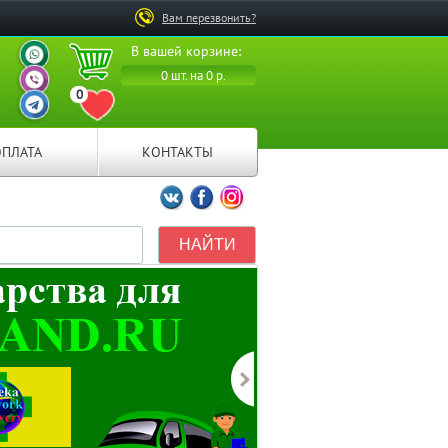
Вам перезвонить?
ВАШ ПЕРСОНАЛЬНЫЙ
В вашей корзине:
МЕНЕДЖЕР
ВАШ ПЕРСОНАЛЬНЫЙ
0 шт. на 0 р.
МЕНЕДЖЕР
0
ВАШ ПЕРСОНАЛЬНЫЙ
ПЕРЕЙТИ В ИЗБРАННОЕ
МЕНЕДЖЕР
ОПЛАТА
КОНТАКТЫ
Мы ВКонтакте
Мы на Facebook
Мы в Instagramm