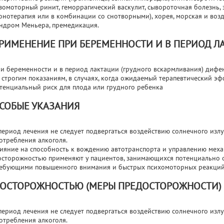
зомоторный ринит, геморрагический васкулит, сывороточная болезнь,
онотерапия или в комбинации со снотворными), хорея, морская и воз
ндром Меньера, премедикация.
РИМЕНЕНИЕ ПРИ БЕРЕМЕННОСТИ И В ПЕРИОД Л
и беременности и в период лактации (грудного вскармливания) дифе
 строгим показаниям, в случаях, когда ожидаемый терапевтический э
тенциальный риск для плода или грудного ребенка
СОБЫЕ УКАЗАНИЯ
период лечения не следует подвергаться воздействию солнечного изл
отребления алкоголя.
ияние на способность к вождению автотранспорта и управлению мех
осторожностью применяют у пациентов, занимающихся потенциально 
ебующими повышенного внимания и быстрых психомоторных реакций
 ОСТОРОЖНОСТЬЮ (МЕРЫ ПРЕДОСТОРОЖНОСТИ)
период лечения не следует подвергаться воздействию солнечного изл
отребления алкоголя.