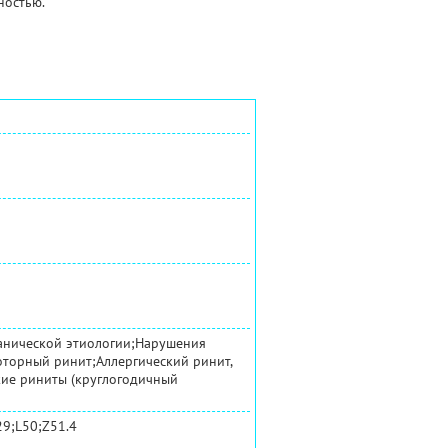
ностью.
ганической этиологии;Нарушения
торный ринит;Аллергический ринит,
кие риниты (круглогодичный
29;L50;Z51.4