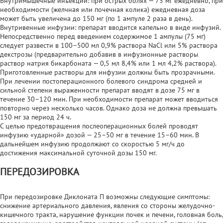
Внутримышечные инъекции: при острых болях — 75 мг ежедневно, при
необходимости (желчная или почечная колика) ежедневная доза
может быть увеличена до 150 мг (по 1 ампуле 2 раза в день).
Внутривенные инфузии: препарат вводится капельно в виде инфузий.
Непосредственно перед введением содержимое 1 ампулы (75 мг)
следует развести в 100–500 мл 0,9% раствора NaCl или 5% раствора
декстрозы (предварительно добавив в инфузионные растворы
раствор натрия бикарбоната — 0,5 мл 8,4% или 1 мл 4,2% раствора).
Приготовленные растворы для инфузии должны быть прозрачными.
При лечении постоперационного болевого синдрома средней и
сильной степени выраженности препарат вводят в дозе 75 мг в
течение 30–120 мин. При необходимости препарат может вводиться
повторно через несколько часов. Однако доза не должна превышать
150 мг за период 24 ч.
С целью предотвращения послеоперационных болей проводят
инфузию «ударной» дозой — 25–50 мг в течение 15–60 мин. В
дальнейшем инфузию продолжают со скоростью 5 мг/ч до
достижения максимальной суточной дозы 150 мг.
ПЕРЕДОЗИРОВКА
При передозировке Диклоната П возможны следующие симптомы:
снижение артериального давления, явления со стороны желудочно-
кишечного тракта, нарушение функции почек и печени, головная боль,