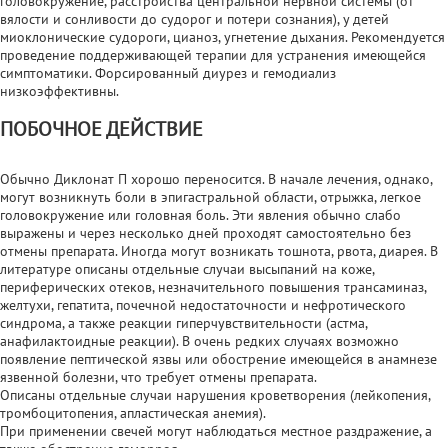
головокружение, расстройства центральной нервной системы (от
вялости и сонливости до судорог и потери сознания), у детей
миоклонические судороги, цианоз, угнетение дыхания. Рекомендуется
проведение поддерживающей терапии для устранения имеющейся
симптоматики. Форсированный диурез и гемодиализ
низкоэффективны.
ПОБОЧНОЕ ДЕЙСТВИЕ
Обычно Диклонат П хорошо переносится. В начале лечения, однако,
могут возникнуть боли в эпигастральной области, отрыжка, легкое
головокружение или головная боль. Эти явления обычно слабо
выражены и через несколько дней проходят самостоятельно без
отмены препарата. Иногда могут возникать тошнота, рвота, диарея. В
литературе описаны отдельные случаи высыпаний на коже,
периферических отеков, незначительного повышения трансаминаз,
желтухи, гепатита, почечной недостаточности и нефротического
синдрома, а также реакции гиперчувствительности (астма,
анафилактоидные реакции). В очень редких случаях возможно
появление пептической язвы или обострение имеющейся в анамнезе
язвенной болезни, что требует отмены препарата.
Описаны отдельные случаи нарушения кроветворения (лейкопения,
тромбоцитопения, апластическая анемия).
При применении свечей могут наблюдаться местное раздражение, а