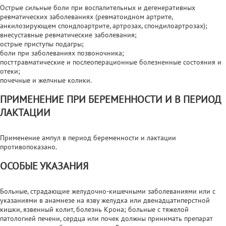
Острые сильные боли при воспалительных и дегенеративных
ревматических заболеваниях (ревматоидном артрите,
анкилозирующем спондлоартрите, артрозах, спондилоартрозах);
внесуставные ревматические заболевания;
острые приступы подагры;
боли при заболеваниях позвоночника;
посттравматические и послеоперационные болезненные состояния и
отеки;
почечные и желчные колики.
ПРИМЕНЕНИЕ ПРИ БЕРЕМЕННОСТИ И В ПЕРИОД
ЛАКТАЦИИ
Применение ампул в период беременности и лактации
противопоказано.
ОСОБЫЕ УКАЗАНИЯ
Больные, страдающие желудочно-кишечными заболеваниями или с
указаниями в анамнезе на язву желудка или двенадцатиперстной
кишки, язвенный колит, болезнь Крона; больные с тяжелой
патологией печени, сердца или почек должны принимать препарат