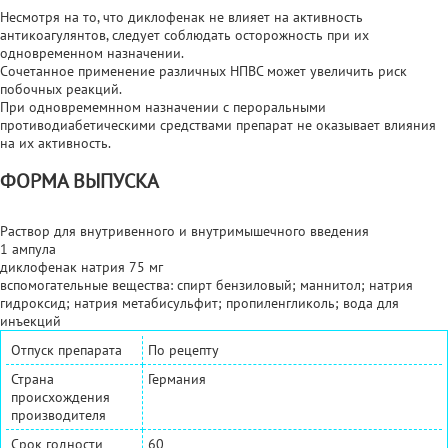
Несмотря на то, что диклофенак не влияет на активность
антикоагулянтов, следует соблюдать осторожность при их
одновременном назначении.
Сочетанное применение различных НПВС может увеличить риск
побочных реакций.
При одновремемнном назначении с пероральными
противодиабетическими средствами препарат не оказывает влияния
на их активность.
ФОРМА ВЫПУСКА
Раствор для внутривенного и внутримышечного введения
1 ампула
диклофенак натрия 75 мг
вспомогательные вещества: спирт бензиловый; маннитол; натрия
гидроксид; натрия метабисульфит; пропиленгликоль; вода для
инъекций
Отпуск препарата
По рецепту
Страна
Германия
происхождения
производителя
Срок годности
60