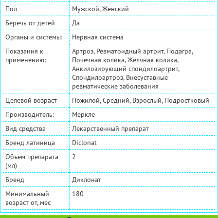
Пол
Мужской, Женский
Беречь от детей
Да
Органы и системы:
Нервная система
Показания к
Артроз, Ревматоидный артрит, Подагра,
применению:
Почечная колика, Желчная колика,
Анкилозирующий спондилоартрит,
Спондилоартроз, Внесуставные
ревматические заболевания
Целевой возраст
Пожилой, Средний, Взрослый, Подростковый
Производитель:
Меркле
Вид средства
Лекарственный препарат
Бренд латиница
Diclonat
Объем препарата
2
(мл)
Бренд
Диклонат
Минимальный
180
возраст от, мес