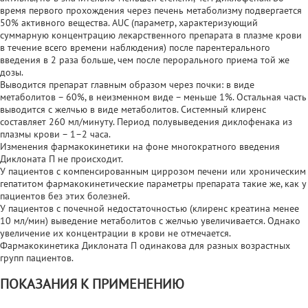
время первого прохождения через печень метаболизму подвергается
50% активного вещества. AUC (параметр, характеризующий
суммарную концентрацию лекарственного препарата в плазме крови
в течение всего времени наблюдения) после парентерального
введения в 2 раза больше, чем после перорального приема той же
дозы.
Выводится препарат главным образом через почки: в виде
метаболитов – 60%, в неизменном виде – меньше 1%. Остальная часть
выводится с желчью в виде метаболитов. Системный клиренс
составляет 260 мл/минуту. Период полувыведения диклофенака из
плазмы крови – 1–2 часа.
Изменения фармакокинетики на фоне многократного введения
Диклоната П не происходит.
У пациентов с компенсированным циррозом печени или хроническим
гепатитом фармакокинетические параметры препарата такие же, как у
пациентов без этих болезней.
У пациентов с почечной недостаточностью (клиренс креатина менее
10 мл/мин) выведение метаболитов с желчью увеличивается. Однако
увеличение их концентрации в крови не отмечается.
Фармакокинетика Диклоната П одинакова для разных возрастных
групп пациентов.
ПОКАЗАНИЯ К ПРИМЕНЕНИЮ