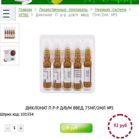
Главная
>
Лекарственные препараты
>
Нервная система
>
НПВС
> Диклонат П р-р д/в/м введ. 75мг/2мл №5
ДИКЛОНАТ П Р-Р Д/В/М ВВЕД. 75МГ/2МЛ №5
Штрих код:
101334
92 руб
108 руб