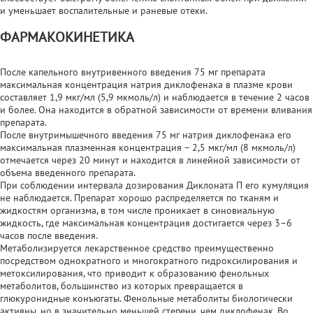
и уменьшает воспалительные и раневые отеки.
ФАРМАКОКИНЕТИКА
После капельного внутривенного введения 75 мг препарата
максимальная концентрация натрия диклофенака в плазме крови
составляет 1,9 мкг/мл (5,9 мкмоль/л) и наблюдается в течение 2 часов
и более. Она находится в обратной зависимости от времени вливания
препарата.
После внутримышечного введения 75 мг натрия диклофенака его
максимальная плазменная концентрация – 2,5 мкг/мл (8 мкмоль/л)
отмечается через 20 минут и находится в линейной зависимости от
объема введенного препарата.
При соблюдении интервала дозирования Диклоната П его кумуляция
не наблюдается. Препарат хорошо распределяется по тканям и
жидкостям организма, в том числе проникает в синовиальную
жидкость, где максимальная концентрация достигается через 3–6
часов после введения.
Метаболизируется лекарственное средство преимущественно
посредством однократного и многократного гидроксилирования и
метоксилирования, что приводит к образованию фенольных
метаболитов, большинство из которых превращается в
глюкуронидные конъюгаты. Фенольные метаболиты биологически
активны, но в значительно меньшей степени, чем диклофенак. Во