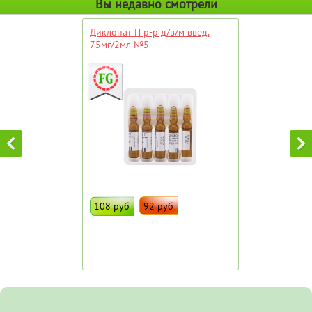
Вы недавно смотрели
Диклонат П р-р д/в/м введ.
75мг/2мл №5
108 руб
92 руб
ДОБАВИТЬ В ИЗБРАННОЕ
Штрих код:
101334