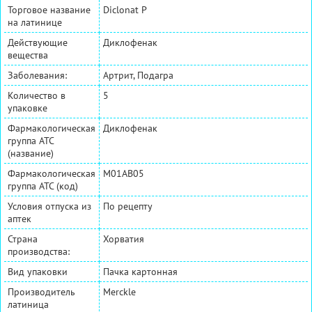
Торговое название
Diclonat P
на латинице
Действующие
Диклофенак
вещества
Заболевания:
Артрит, Подагра
Количество в
5
упаковке
Фармакологическая
Диклофенак
группа АТС
(название)
Фармакологическая
M01AB05
группа АТС (код)
Условия отпуска из
По рецепту
аптек
Страна
Хорватия
производства:
Вид упаковки
Пачка картонная
Производитель
Merckle
латиница