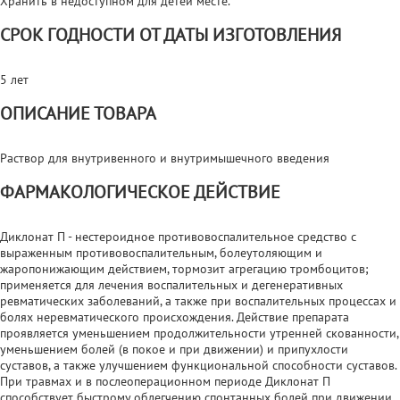
Хранить в недоступном для детей месте.
СРОК ГОДНОСТИ ОТ ДАТЫ ИЗГОТОВЛЕНИЯ
5 лет
ОПИСАНИЕ ТОВАРА
Раствор для внутривенного и внутримышечного введения
ФАРМАКОЛОГИЧЕСКОЕ ДЕЙСТВИЕ
Диклонат П - нестероидное противовоспалительное средство с
выраженным противовоспалительным, болеутоляющим и
жаропонижающим действием, тормозит агрегацию тромбоцитов;
применяется для лечения воспалительных и дегенеративных
ревматических заболеваний, а также при воспалительных процессах и
болях неревматического происхождения. Действие препарата
проявляется уменьшением продолжительности утренней скованности,
уменьшением болей (в покое и при движении) и припухлости
суставов, а также улучшением функциональной способности суставов.
При травмах и в послеоперационном периоде Диклонат П
способствует быстрому облегчению спонтанных болей при движении