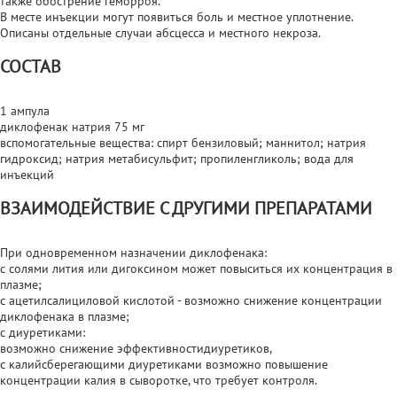
также обострение геморроя.
В месте инъекции могут появиться боль и местное уплотнение.
Описаны отдельные случаи абсцесса и местного некроза.
СОСТАВ
1 ампула
диклофенак натрия 75 мг
вспомогательные вещества: спирт бензиловый; маннитол; натрия
гидроксид; натрия метабисульфит; пропиленгликоль; вода для
инъекций
ВЗАИМОДЕЙСТВИЕ С ДРУГИМИ ПРЕПАРАТАМИ
При одновременном назначении диклофенака:
с солями лития или дигоксином может повыситься их концентрация в
плазме;
с ацетилсалициловой кислотой - возможно снижение концентрации
диклофенака в плазме;
с диуретиками:
возможно снижение эффективностидиуретиков,
с калийсберегающими диуретиками возможно повышение
концентрации калия в сыворотке, что требует контроля.