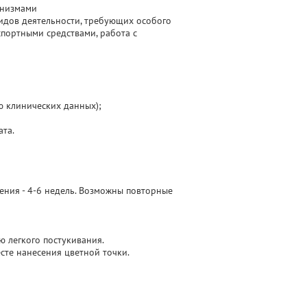
анизмами
идов деятельности, требующих особого
портными средствами, работа с
ью клинических данных);
та.
ечения - 4-6 недель. Возможны повторные
 легкого постукивания.
сте нанесения цветной точки.