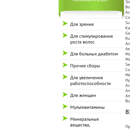
St
Bo
Ac
Ci
Su
Для зрения
Ka
Ge
Для стимулирования
Ru
роста волос
Ar
Ae
Для больных диабетом
Ma
Ma
Se
Прочие сборы
Co
Me
Для увеличения
Hy
работоспособности
Ac
An
Для женщин
Am
Вс
Мультивитамины
В
Минеральные
вещества,
Пр