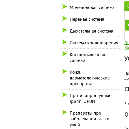
Мочеполовая система
Нервная система
Дыхательная система
Система кроветворения
Оп
Ха
Костномышечная
У
система
Кожа,
Пр
дерматологические
до
препараты
С
Противопростудные,
Грипп, ОРВИ
5 
Препараты при
О
заболевании глаз и
ушей