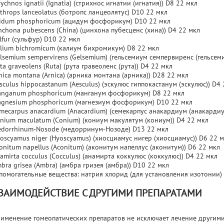
rychnos ignatii (Ignatia) (стрихнос игнатии (игнатия)) D8 22 мкл
throps lanceolatus (ботропс ланцеолятус) D10 22 мкл
idum phosphoricum (ацидум фосфорикум) D10 22 мкл
nchona pubescens (China) (цинхона пубесценс (хина)) D4 22 мкл
lfur (сульфур) D10 22 мкл
lium bichromicum (калиум бихромикум) D8 22 мкл
lsemium sempervirens (Gelsemium) (гельсемиум семпервиренс (гельсем
ta graveolens (Ruta) (рута гравеоленс (рута)) D4 22 мкл
nica montana (Arnica) (арника монтана (арника)) D28 22 мкл
sculus hippocastanum (Aesculus) (эскулюс гиппокастанум (эскулюс)) D4
nganum phosphoricum (манганум фосфорикум) D8 22 мкл
gnesium phosphoricum (магнезиум фосфорикум) D10 22 мкл
mecarpus anacardium (Anacardium) (семекарпус анакардиум (анакардиу
nium maculatum (Conium) (кониум макулятум (кониум)) D4 22 мкл
dorrhinum-Nosode (медорринум-Нозоде) D13 22 мкл
oscyamus niger (Hyoscyamus) (хиосциамус нигер (хиосциамус)) D6 22 
onitum napellus (Aconitum) (аконитум напеллус (аконитум)) D6 22 мкл
amirta cocculus (Cocculus) (анамирта коккулюс (коккулюс)) D4 22 мкл
bra grisea (Ambra) (амбра гризея (амбра)) D10 22 мкл
помогательные вещества: натрия хлорид (для установления изотонии) - 
ЗАИМОДЕЙСТВИЕ С ДРУГИМИ ПРЕПАРАТАМИ
именение гомеопатических препаратов не исключает лечение другими