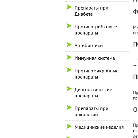
Ра
Препараты при
Ф
Диабете
Противогрибковые
Мн
препараты
ег
П
Антибиотики
Иммунная система
— 
— 
Противомикробные
П
препараты
Диагностические
Пр
препараты
пр
Препараты при
О
онкологии
Пр
Медицинские изделия
(п
ле