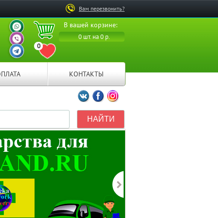
Вам перезвонить?
ВАШ ПЕРСОНАЛЬНЫЙ
В вашей корзине:
МЕНЕДЖЕР
ВАШ ПЕРСОНАЛЬНЫЙ
0 шт. на 0 р.
МЕНЕДЖЕР
0
ВАШ ПЕРСОНАЛЬНЫЙ
ПЕРЕЙТИ В ИЗБРАННОЕ
МЕНЕДЖЕР
ОПЛАТА
КОНТАКТЫ
Мы ВКонтакте
Мы на Facebook
Мы в Instagramm