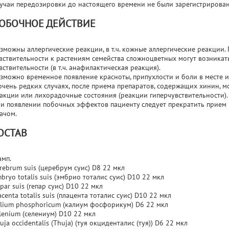
учаи передозировки до настоящего времени не были зарегистрирован
ОБОЧНОЕ ДЕЙСТВИЕ
зможны аллергические реакции, в т.ч. кожные аллергические реакции
вствительности к растениям семейства сложноцветных могут возника
вствительности (в т.ч. анафилактическая реакция).
зможно временное появление красноты, припухлости и боли в месте 
очень редких случаях, после приема препаратов, содержащих хинин, 
акции или лихорадочные состояния (реакции гиперчувствительности).
и появлении побочных эффектов пациенту следует прекратить прием 
ачом.
ОСТАВ
амп.
rebrum suis (церебрум суис) D8 22 мкл
bryo totalis suis (эмбрио тоталис суис) D10 22 мкл
par suis (гепар суис) D10 22 мкл
acenta totalis suis (плацента тоталис суис) D10 22 мкл
lium phosphoricum (калиум фосфорикум) D6 22 мкл
lenium (селениум) D10 22 мкл
uja occidentalis (Thuja) (туя окциденталис (туя)) D6 22 мкл