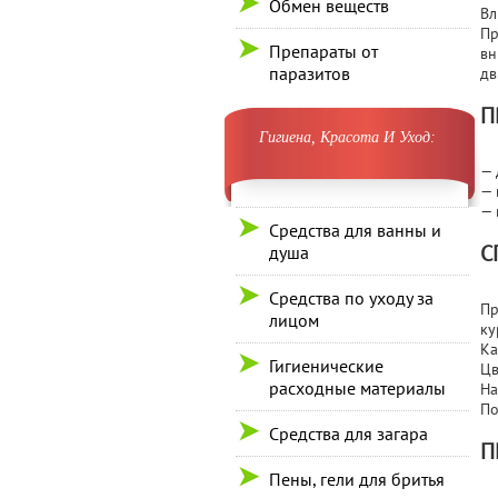
Обмен веществ
Вл
Пр
Препараты от
вн
паразитов
дв
П
Гигиена, Красота И Уход:
— 
— 
— 
Средства для ванны и
С
душа
Средства по уходу за
Пр
лицом
ку
Ка
Гигиенические
Цв
расходные материалы
На
По
Средства для загара
П
Пены, гели для бритья