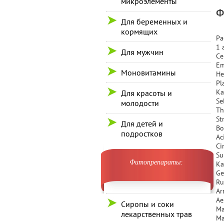
микроэлементы
Ф
Для беременных и
кормящих
Ра
1 
Для мужчин
Ce
Em
Моновитамины
He
Pl
Ka
Для красоты и
Se
молодости
Th
St
Для детей и
Bo
подростков
Ac
Ci
Su
Фитопрепараты:
Ka
Ge
Ru
Ar
Ae
Сиропы и соки
Ma
лекарственных трав
Ma