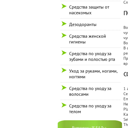
Сл
Средства защиты от
П
насекомых
Дезодоранты
Во
чу
Средства женской
чу
гигиены
Во
В 
Средства по уходу за
ре
Пр
зубами и полостью рта
вр
Уход за руками, ногами,
С
ногтями
Средства по уходу за
1 
волосами
Ce
Em
He
Средства по уходу за
Pl
телом
Ka
Se
Th
Витамины И БАДы: