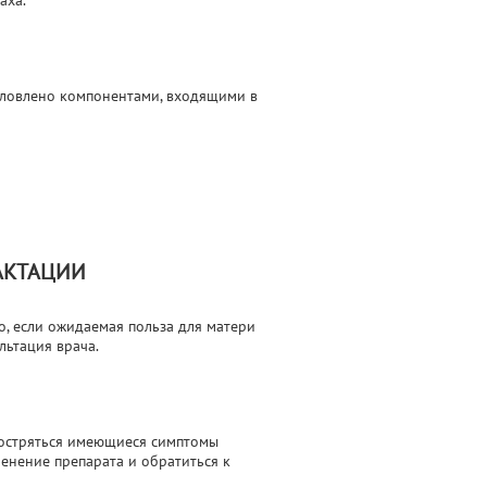
аха.
словлено компонентами, входящими в
АКТАЦИИ
, если ожидаемая польза для матери
льтация врача.
бостряться имеющиеся симптомы
менение препарата и обратиться к