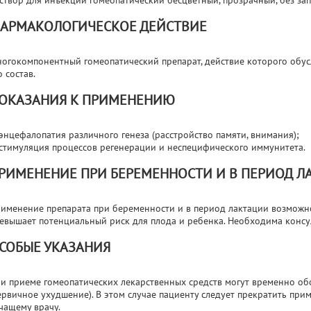
створ для инъекций гомеопатический бесцветный, прозрачный, без зап
АРМАКОЛОГИЧЕСКОЕ ДЕЙСТВИЕ
огокомпонентный гомеопатический препарат, действие которого обу
о состав.
ОКАЗАНИЯ К ПРИМЕНЕНИЮ
энцефалопатия различного генеза (расстройство памяти, внимания);
стимуляция процессов регенерации и неспецифического иммунитета.
РИМЕНЕНИЕ ПРИ БЕРЕМЕННОСТИ И В ПЕРИОД Л
именение препарата при беременности и в период лактации возможно
евышает потенциальный риск для плода и ребенка. Необходима консу
СОБЫЕ УКАЗАНИЯ
и приеме гомеопатических лекарственных средств могут временно о
ервичное ухудшение). В этом случае пациенту следует прекратить при
чащему врачу.