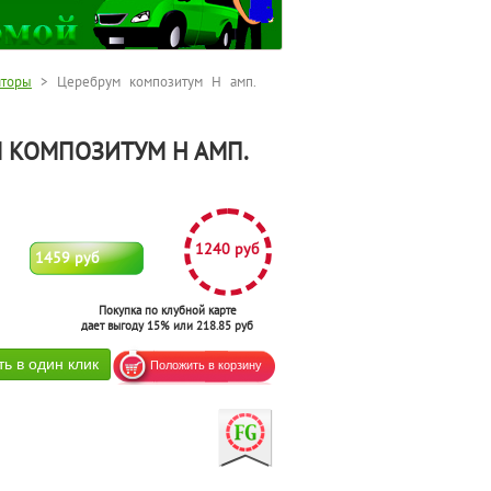
яторы
> Церебрум композитум Н амп.
 КОМПОЗИТУМ Н АМП.
1240 руб
1459 руб
Покупка по клубной карте
дает выгоду 15% или 218.85 руб