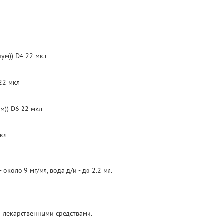
иум)) D4 22 мкл
 22 мкл
м)) D6 22 мкл
мкл
около 9 мг/мл, вода д/и - до 2.2 мл.
 лекарственными средствами.