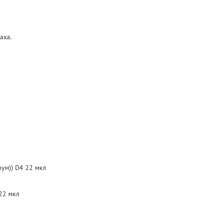
аха.
иум)) D4 22 мкл
 22 мкл