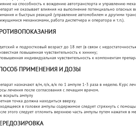
ияние на способность к вождению автотранспорта и управлению мех
епарат не оказывает влияния на выполнение потенциально опасных в
имания и быстрых реакций (управление автомобилем и другими транс
ижущимися механизмами, работа диспетчера и оператора и т.п.).
РОТИВОПОКАЗАНИЯ
детский и подростковый возраст до 18 лет (в связи с недостаточност
известная повышенная чувствительность к хинину;
повышенная индивидуальная чувствительность к компонентам препара
ПОСОБ ПРИМЕНЕНИЯ И ДОЗЫ
епарат назначают в/м, п/к, в/к по 1 ампуле 1-3 раза в неделю. Курс л
рсы лечения после согласования с лечащим врачом.
к вскрыть ампулу
етная точка должна находиться вверху.
ходящееся в головке ампулы содержимое следует стряхнуть с помощью
сле этого следует отломить верхнюю часть ампулы путем нажатия в ме
ЕРЕДОЗИРОВКА