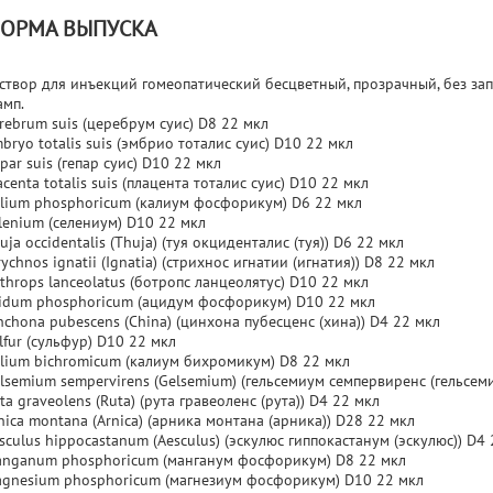
ОРМА ВЫПУСКА
створ для инъекций гомеопатический бесцветный, прозрачный, без зап
амп.
rebrum suis (церебрум суис) D8 22 мкл
bryo totalis suis (эмбрио тоталис суис) D10 22 мкл
par suis (гепар суис) D10 22 мкл
acenta totalis suis (плацента тоталис суис) D10 22 мкл
lium phosphoricum (калиум фосфорикум) D6 22 мкл
lenium (селениум) D10 22 мкл
uja occidentalis (Thuja) (туя окциденталис (туя)) D6 22 мкл
rychnos ignatii (Ignatia) (стрихнос игнатии (игнатия)) D8 22 мкл
throps lanceolatus (ботропс ланцеолятус) D10 22 мкл
idum phosphoricum (ацидум фосфорикум) D10 22 мкл
nchona pubescens (China) (цинхона пубесценс (хина)) D4 22 мкл
lfur (сульфур) D10 22 мкл
lium bichromicum (калиум бихромикум) D8 22 мкл
lsemium sempervirens (Gelsemium) (гельсемиум семпервиренс (гельсем
ta graveolens (Ruta) (рута гравеоленс (рута)) D4 22 мкл
nica montana (Arnica) (арника монтана (арника)) D28 22 мкл
sculus hippocastanum (Aesculus) (эскулюс гиппокастанум (эскулюс)) D4
nganum phosphoricum (манганум фосфорикум) D8 22 мкл
gnesium phosphoricum (магнезиум фосфорикум) D10 22 мкл