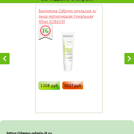
Биодерма Себиум эмульсия д/
лица матирующая тональная
40мл 028659I
1208 руб
1027 руб
ДОБАВИТЬ В ИЗБРАННОЕ
Штрих код:
37598
https://demo-admin-it.ru