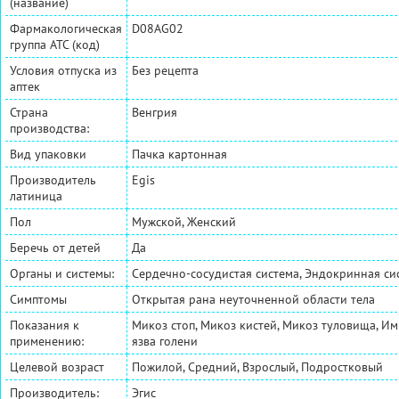
(название)
Фармакологическая
D08AG02
группа АТС (код)
Условия отпуска из
Без рецепта
аптек
Страна
Венгрия
производства:
Вид упаковки
Пачка картонная
Производитель
Egis
латиница
Пол
Мужской, Женский
Беречь от детей
Да
Органы и системы:
Сердечно-сосудистая система, Эндокринная си
Симптомы
Открытая рана неуточненной области тела
Показания к
Микоз стоп, Микоз кистей, Микоз туловища, И
применению:
язва голени
Целевой возраст
Пожилой, Средний, Взрослый, Подростковый
Производитель:
Эгис