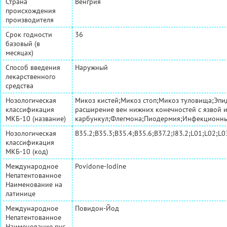
Страна
Венгрия
происхождения
производителя
Срок годности
36
базовый (в
месяцах)
Способ введения
Наружный
лекарственного
средства
Нозологическая
Микоз кистей;Микоз стоп;Микоз туловища;Эпи
классификация
расширение вен нижних конечностей с язвой и
МКБ-10 (название)
карбункул;Флегмона;Пиодермия;Инфекционный
Нозологическая
B35.2;B35.3;B35.4;B35.6;B37.2;I83.2;L01;L02;L
классификация
МКБ-10 (код)
Международное
Povidone-Iodine
Непатентованное
Наименование на
латинице
Международное
Повидон-Йод
Непатентованное
Наименование рус