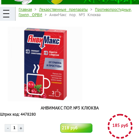
Главная
>
Лекарственные препараты
>
Противопростудные,
Грипп, ОРВИ
> АнвиМакс пор. №3 Клюква
АНВИМАКС ПОР. №3 КЛЮКВА
Штрих код:
4478280
185 руб
218 руб