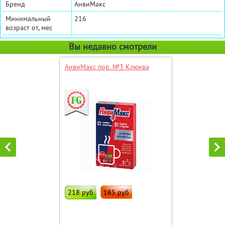
Бренд
АнвиМакс
Минимальный
216
возраст от, мес
Вы недавно смотрели
АнвиМакс пор. №3 Клюква
218 руб
185 руб