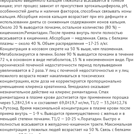
перорально введенного кальция глюконата всасывается в тонкой
кишке; этот процесс зависит от присутствия эргокальциферола, pH,
особенностей диеты и наличия факторов, способных связывать ионы
кальция. Абсорбция ионов кальция возрастает при его дефиците и
использовании диеты со сниженным содержанием ионов кальция.
Около 20 % выводится почками, остальное количество (80 %) —
кишечником.Римантадин. После приема внутрь почти полностью
всасывается в кишечнике. Абсорбция — медленная. Связь с белками
плазмы — около 40 %. Объем распределения —17-25 л/кг.
Концентрация в носовом секрете на 50 % выше, чем плазменная.
Метаболизируется в печени. Более 90 % выводится почками в течение
72 ч, в основном в виде метаболитов, 15 % в неизмененном виде. При
хронической почечной недостаточности период полувыведения
увеличивается в 2 раза. У лиц с почечной недостаточностью и у лиц
пожилого возраста может накапливаться в токсических
концентрациях, если доза не корректируется пропорционально
уменьшению клиренса креатинина. Гемодиализ оказывает
незначительное действие на клиренс римантадина. Cmax
римантадина в плазме крови достигается при применении порошка
через 5,28±2,54 ч и составляет 69,0±19,7 нг/мл, T1/2 — 33,26±12,76
ч.Рутозид. Время максимальной концентрации в плазме крови после
приема внутрь — 1-9 ч. Выводится преимущественно с желчью и в
меньшей степени почками. T1/2 — 10-25 ч.Лоратадин. Быстро и
полностью всасывается в желудочно-кишечном тракте. Максимальная
концентрация у пожилых людей возрастает на 50 %. Связь с белками