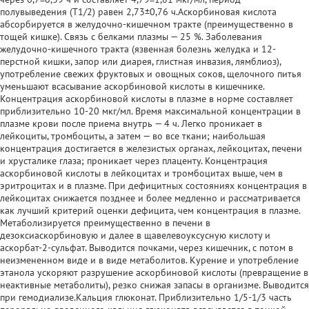
полувыведения (T1/2) равен 2,73±0,76 ч.Аскорбиновая кислота
абсорбируется в желудочно-кишечном тракте (преимущественно в
тощей кишке). Связь с белками плазмы — 25 %. Заболевания
желудочно-кишечного тракта (язвенная болезнь желудка и 12-
перстной кишки, запор или диарея, глистная инвазия, лямблиоз),
употребление свежих фруктовых и овощных соков, щелочного питья
уменьшают всасывание аскорбиновой кислоты в кишечнике.
Концентрация аскорбиновой кислоты в плазме в норме составляет
приблизительно 10-20 мкг/мл. Время максимальной концентрации в
плазме крови после приема внутрь — 4 ч. Легко проникает в
лейкоциты, тромбоциты, а затем — во все ткани; наибольшая
концентрация достигается в железистых органах, лейкоцитах, печени
и хрусталике глаза; проникает через плаценту. Концентрация
аскорбиновой кислоты в лейкоцитах и тромбоцитах выше, чем в
эритроцитах и в плазме. При дефицитных состояниях концентрация в
лейкоцитах снижается позднее и более медленно и рассматривается
как лучший критерий оценки дефицита, чем концентрация в плазме.
Метаболизируется преимущественно в печени в
дезоксиаскорбиновую и далее в щавелевоуксусную кислоту и
аскорбат-2-сульфат. Выводится почками, через кишечник, с потом в
неизмененном виде и в виде метаболитов. Курение и употребление
этанола ускоряют разрушение аскорбиновой кислоты (превращение в
неактивные метаболиты), резко снижая запасы в организме. Выводится
при гемодиализе.Кальция глюконат. Приблизительно 1/5-1/3 часть