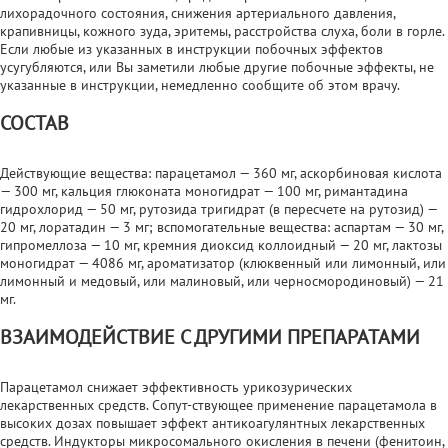
лихорадочного состояния, снижения артериального давления,
крапивницы, кожного зуда, эритемы, расстройства слуха, боли в горле.
Если любые из указанных в инструкции побочных эффектов
усугубляются, или Вы заметили любые другие побочные эффекты, не
указанные в инструкции, немедленно сообщите об этом врачу.
СОСТАВ
Действующие вещества: парацетамол — 360 мг, аскорбиновая кислота
— 300 мг, кальция глюконата моногидрат — 100 мг, римантадина
гидрохлорид — 50 мг, рутозида тригидрат (в пересчете на рутозид) —
20 мг, лоратадин — 3 мг; вспомогательные вещества: аспартам — 30 мг,
гипромеллоза — 10 мг, кремния диоксид коллоидный — 20 мг, лактозы
моногидрат — 4086 мг, ароматизатор (клюквенный или лимонный, или
лимонный и медовый, или малиновый, или черносмородиновый) — 21
мг.
ВЗАИМОДЕЙСТВИЕ С ДРУГИМИ ПРЕПАРАТАМИ
Парацетамол снижает эффективность урикозурических
лекарственных средств. Сопут-ствующее применение парацетамола в
высоких дозах повышает эффект антикоагулянтных лекарственных
средств. Индукторы микросомального окисления в печени (фенитоин,