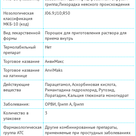
гриппа;Лихорадка неясного происхождения
Нозологическая
J06.9;J10;R50
классификация
МКБ-10 (код)
Вид лекарственной
Порошок для приготовления раствора для
формы
приема внутрь
Термолабильный
Нет
препарат
Торговое название
АнвиМакс
Торговое название
AnviMaks
на латинице
Действующие
Парацетамол, Аскорбиновая кислота,
вещества
Римантадина гидрохлорид, Рутозид,
Лоратадин, Кальция глюконата моногидрат
Заболевания:
ОРВИ, Грипп А, Грипп
Количество в
3
упаковке
Фармакологическая
Другие комбинированные препараты,
группа АТС
применяемые при простудных заболеваниях