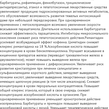
барбитураты, рифампицин, фенилбутазон, трициклические
антидепрессанты), этанол и гепатотоксичные лекарственные средства
увеличивают продукцию гидроксилированных активных метаболитов,
что обусловливает возможность развития тяжелых интоксикаций
даже при небольшой передозировке. При одновременном
применении с метоклопрамидом возможно увеличение скорости
всасывания парацетамола. Длительное использование барбитуратов
снижает эффективность парацетамола. Ингибиторы микросомального
окисления снижают риск гепатотоксического действия.Римантадин
усиливает возбуждающий эффект кофеина. Циметидин снижает
клиренс римантадина на 18 %.Аскорбиновая кислота повышает
концентрацию в крови бензилпенициллина. Улучшает всасывание в
кишечнике препаратов железа (переводит трехвалентное железо в
двухвалентное); может повышать выведение железа при
одновременном применении с дефероксамином. Увеличивает риск
развития кристаллурии при лечении салицилатами и
сульфаниламидами короткого действия, замедляет выведение
почками кислот, увеличивает выведение лекарственных средств,
имеющих щелочную реакцию (в том числе алкалоидов). Снижает
концентрацию в крови пероральных контрацептивов. Повышает
общий клиренс этанола, который в свою очередь снижает
концентрацию аскорбиновой кислоты в организме. При
одновременном применении уменьшает хронотропное действие
изопреналина. Барбитураты и примидон повышают выведение
аскорбиновой кислоты с мочой. Уменьшает терапевтическое действие