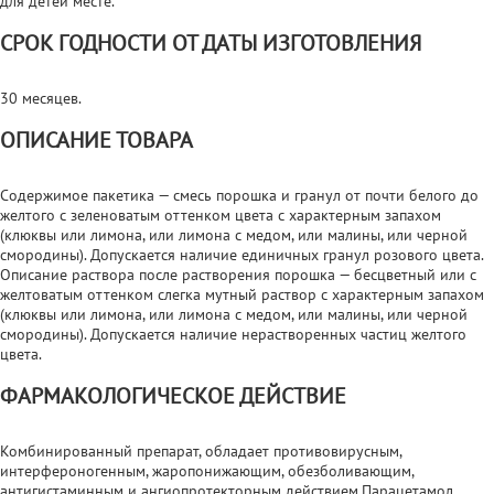
для детей месте.
СРОК ГОДНОСТИ ОТ ДАТЫ ИЗГОТОВЛЕНИЯ
30 месяцев.
ОПИСАНИЕ ТОВАРА
Содержимое пакетика — смесь порошка и гранул от почти белого до
желтого с зеленоватым оттенком цвета с характерным запахом
(клюквы или лимона, или лимона с медом, или малины, или черной
смородины). Допускается наличие единичных гранул розового цвета.
Описание раствора после растворения порошка — бесцветный или с
желтоватым оттенком слегка мутный раствор с характерным запахом
(клюквы или лимона, или лимона с медом, или малины, или черной
смородины). Допускается наличие нерастворенных частиц желтого
цвета.
ФАРМАКОЛОГИЧЕСКОЕ ДЕЙСТВИЕ
Комбинированный препарат, обладает противовирусным,
интерфероногенным, жаропонижающим, обезболивающим,
антигистаминным и ангиопротекторным действием.Парацетамол