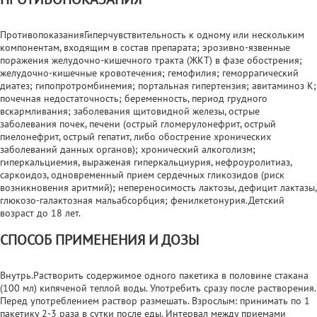
ПротивопоказанияГиперчувствительность к одному или нескольким
компонентам, входящим в состав препарата; эрозивно-язвенные
поражения желудочно-кишечного тракта (ЖКТ) в фазе обострения;
желудочно-кишечные кровотечения; гемофилия; геморрагический
диатез; гипопротромбинемия; портальная гипертензия; авитаминоз К;
почечная недостаточность; беременность, период грудного
вскармливания; заболевания щитовидной железы, острые
заболевания почек, печени (острый гломерулонефрит, острый
пиелонефрит, острый гепатит, либо обострение хронических
заболеваний данных органов); хронический алкоголизм;
гиперкальциемия, выраженая гиперкальциурия, нефроуролитиаз,
саркоидоз, одновременный прием сердечных гликозидов (риск
возникновения аритмий); непереносимость лактозы, дефицит лактазы,
глюкозо-галактозная мальабсорбция; фенилкетонурия.Детский
возраст до 18 лет.
СПОСОБ ПРИМЕНЕНИЯ И ДОЗЫ
Внутрь.Растворить содержимое одного пакетика в половине стакана
(100 мл) кипяченой теплой воды. Употребить сразу после растворения.
Перед употреблением раствор размешать. Взрослым: принимать по 1
пакетику 2-3 раза в сутки после еды. Интервал между приемами