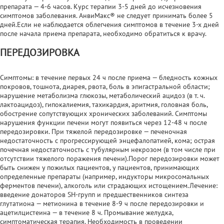
препарата — 4-6 часов. Курс терапии 3-5 дней до исчезновения
симптомов заболевания. АнвиМакс® не следует принимать более 5
дней.Если не наблюдается облегчения симптомов в течение 3-х дней
после начала приема препарата, необходимо обратиться к врачу.
ПЕРЕДОЗИРОВКА
Симптомы: в течение первых 24 ч после приема — бледность кожных
покровов, тошнота, диарея, рвота, боль в эпигастральной области;
нарушение метаболизма глюкозы, метаболический ацидоз (в т. ч.
лактоацидоз), гипокалиемия, тахикардия, аритмия, головная боль,
обострение сопутствующих хронических заболеваний. Симптомы
нарушения функции печени могут появиться через 12-48 ч после
передозировки. При тяжелой передозировке — печеночная
недостаточность с прогрессирующей энцефалопатией, кома; острая
почечная недостаточность с тубулярным некрозом (в том числе при
отсутствии тяжелого поражения печени).Порог передозировки может
быть снижен у пожилых пациентов, у пациентов, принимающих
определенные препараты (например, индукторы микросомальных
ферментов печени), алкоголь или страдающих истощением.Лечение:
введение донаторов SH-групп и предшественников синтеза
глутатиона — метионина в течение 8-9 ч после передозировки и
ацетилцистеина — в течение 8 ч. Промывание желудка,
симптоматическая терапия. Необходимость в проведении