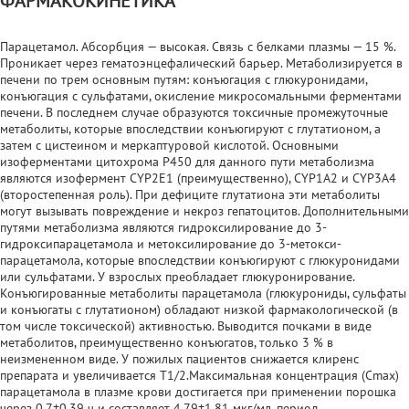
ФАРМАКОКИНЕТИКА
Парацетамол. Абсорбция — высокая. Связь с белками плазмы — 15 %.
Проникает через гематоэнцефалический барьер. Метаболизируется в
печени по трем основным путям: конъюгация с глюкуронидами,
конъюгация с сульфатами, окисление микросомальными ферментами
печени. В последнем случае образуются токсичные промежуточные
метаболиты, которые впоследствии конъюгируют с глутатионом, а
затем с цистеином и меркаптуровой кислотой. Основными
изоферментами цитохрома Р450 для данного пути метаболизма
являются изофермент CYP2E1 (преимущественно), CYP1A2 и CYP3A4
(второстепенная роль). При дефиците глутатиона эти метаболиты
могут вызывать повреждение и некроз гепатоцитов. Дополнительными
путями метаболизма являются гидроксилирование до 3-
гидроксипарацетамола и метоксилирование до 3-метокси-
парацетамола, которые впоследствии конъюгируют с глюкуронидами
или сульфатами. У взрослых преобладает глюкуронирование.
Конъюгированные метаболиты парацетамола (глюкурониды, сульфаты
и конъюгаты с глутатионом) обладают низкой фармакологической (в
том числе токсической) активностью. Выводится почками в виде
метаболитов, преимущественно конъюгатов, только 3 % в
неизмененном виде. У пожилых пациентов снижается клиренс
препарата и увеличивается T1/2.Максимальная концентрация (Cmax)
парацетамола в плазме крови достигается при применении порошка
через 0,7±0,39 ч и составляет 4,79±1,81 мкг/мл, период