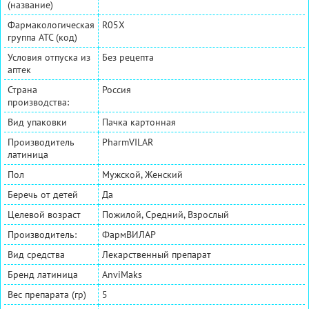
(название)
Фармакологическая
R05X
группа АТС (код)
Условия отпуска из
Без рецепта
аптек
Страна
Россия
производства:
Вид упаковки
Пачка картонная
Производитель
PharmVILAR
латиница
Пол
Мужской, Женский
Беречь от детей
Да
Целевой возраст
Пожилой, Средний, Взрослый
Производитель:
ФармВИЛАР
Вид средства
Лекарственный препарат
Бренд латиница
AnviMaks
Вес препарата (гр)
5