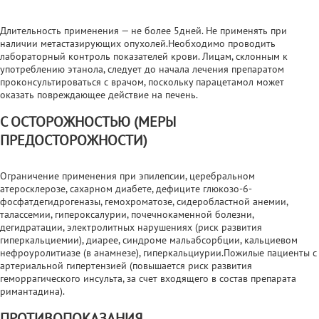
Длительность применения — не более 5дней. Не применять при
наличии метастазирующих опухолей.Необходимо проводить
лабораторный контроль показателей крови. Лицам, склонным к
употреблению этанола, следует до начала лечения препаратом
проконсультироваться с врачом, поскольку парацетамол может
оказать повреждающее действие на печень.
С ОСТОРОЖНОСТЬЮ (МЕРЫ
ПРЕДОСТОРОЖНОСТИ)
Ограничение применения при эпилепсии, церебральном
атеросклерозе, сахарном диабете, дефиците глюкозо-6-
фосфатдегидрогеназы, гемохроматозе, сидеробластной анемии,
талассемии, гипероксалурии, почечнокаменной болезни,
дегидратации, электролитных нарушениях (риск развития
гиперкальциемии), диарее, синдроме мальабсорбции, кальциевом
нефроуролитиазе (в анамнезе), гиперкальциурии.Пожилые пациенты с
артериальной гипертензией (повышается риск развития
геморрагического инсульта, за счет входящего в состав препарата
римантадина).
ПРОТИВОПОКАЗАНИЯ