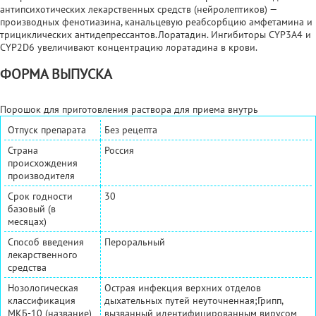
антипсихотических лекарственных средств (нейролептиков) —
производных фенотиазина, канальцевую реабсорбцию амфетамина и
трициклических антидепрессантов.Лоратадин. Ингибиторы CYP3A4 и
CYP2D6 увеличивают концентрацию лоратадина в крови.
ФОРМА ВЫПУСКА
Порошок для приготовления раствора для приема внутрь
Отпуск препарата
Без рецепта
Страна
Россия
происхождения
производителя
Срок годности
30
базовый (в
месяцах)
Способ введения
Пероральный
лекарственного
средства
Нозологическая
Острая инфекция верхних отделов
классификация
дыхательных путей неуточненная;Грипп,
МКБ-10 (название)
вызванный идентифицированным вирусом