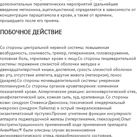
дополнительных терапевтических мероприятий (дальнейшее
введение метионина, ацетилцистеина) определяется в зависимости от
концентрации парацетамола в крови, а также от времени,
прошедшего после его приема.
ПОБОЧНОЕ ДЕЙСТВИЕ
Со стороны центральной нервной системы: повышенная
возбудимость, сонливость, тремор, гиперкинезия, головокружение,
головная боль, «приливы» крови к лицу.Со стороны пищеварительной
системы: поражение слизистой оболочки желудка и
двенадцатиперстной кишки, диспепсия, сухость слизистой оболочки
во рту, отсутствие аппетита, вздутие живота (метеоризм), понос
(диарея).Со стороны мочевыделительной системы: умеренная
поллакиурия.Со стороны органов кроветворения: изменения
показателей крови. Аллергические реакции: ангионевротический отек,
анафилактический шок, кожная сыпь, зуд, крапивница. Со стороны
кожи: синдром Стивенса-Джонсона, токсический эпидермальный
некролиз (синдром Лайелла) и острый генерализованный
экзантематозный пустулез.Прочие: угнетение функции инсулярного
аппарата поджелудочной железы (гипергликемия, глюкозурия).Опыт
пострегистрационного примененияВ ходе применения препарата
АнвиМакс® были описаны случаи возникновения
ангионевротического отека, предобморочного состояния,