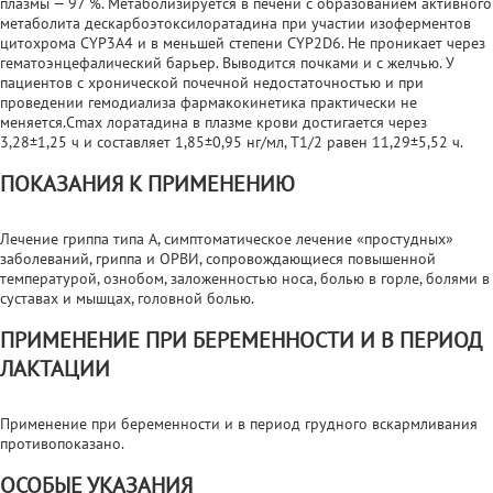
плазмы — 97 %. Метаболизируется в печени с образованием активного
метаболита дескарбоэтоксилоратадина при участии изоферментов
цитохрома CYP3A4 и в меньшей степени CYP2D6. Не проникает через
гематоэнцефалический барьер. Выводится почками и с желчью. У
пациентов с хронической почечной недостаточностью и при
проведении гемодиализа фармакокинетика практически не
меняется.Cmax лоратадина в плазме крови достигается через
3,28±1,25 ч и составляет 1,85±0,95 нг/мл, T1/2 равен 11,29±5,52 ч.
ПОКАЗАНИЯ К ПРИМЕНЕНИЮ
Лечение гриппа типа А, симптоматическое лечение «простудных»
заболеваний, гриппа и ОРВИ, сопровождающиеся повышенной
температурой, ознобом, заложенностью носа, болью в горле, болями в
суставах и мышцах, головной болью.
ПРИМЕНЕНИЕ ПРИ БЕРЕМЕННОСТИ И В ПЕРИОД
ЛАКТАЦИИ
Применение при беременности и в период грудного вскармливания
противопоказано.
ОСОБЫЕ УКАЗАНИЯ