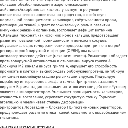
обладает обезболивающим и жаропонижающим
действием.Аскорбиновая кислота участвует в регуляции
окислительно-восстановительных процессов, способствует
нормальной проницаемости капилляров, свёртываемости крови,
регенерации тканей, играет положительную роль в развитии
иммунных реакций организма, восполняет дефицит витамина
С.Кальция глюконат, как источник ионов кальция, предотвращает
развитие повышенной проницаемости и ломкости сосудов,
обуславливающих геморрагические процессы при гриппе и острой
респираторной вирусной инфекции (ОРВИ), оказывает
антиаллергическое действие (механизм неясен). Римантадин обладает
противовирусной активностью в отношении вируса гриппа А.
Блокируя М2-каналы вируса гриппа А, нарушает его способность
проникать в клетки и высвобождать рибонуклеопротеид, ингибируя
тем самым важнейшую стадию репликации вирусов. Индуцирует
выработку интерферонов альфа и гамма. При гриппе, вызванном
вирусом В, римантадин оказывает антитоксическое действие.Рутозид
является ангиопротектором. Уменьшает проницаемость капилляров,
отечность и воспаление, укрепляет сосудистую стенку. Тормозит
агрегацию и увеличивает степень деформации
эритроцитов.Лоратадин — блокатор Н1-гистаминовых рецепторов,
предупреждает развитие отека тканей, связанного с высвобождением
гистамина.