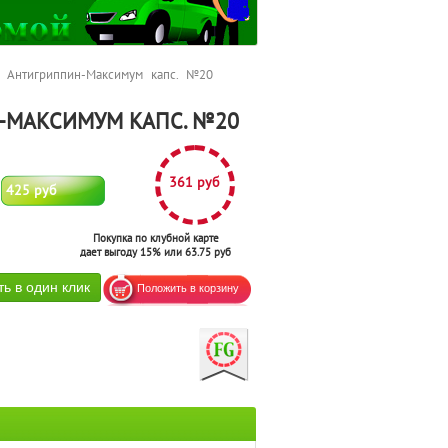
Антигриппин-Максимум капс. №20
-МАКСИМУМ КАПС. №20
361 руб
425 руб
Покупка по клубной карте
дает выгоду 15% или 63.75 руб