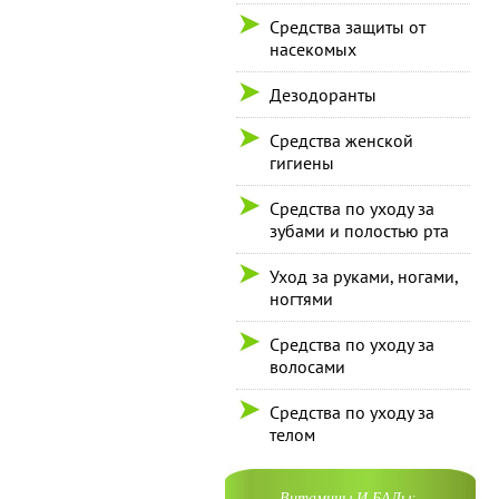
Средства защиты от
насекомых
Дезодоранты
Средства женской
гигиены
Средства по уходу за
зубами и полостью рта
Уход за руками, ногами,
ногтями
Средства по уходу за
волосами
Средства по уходу за
телом
Витамины И БАДы: