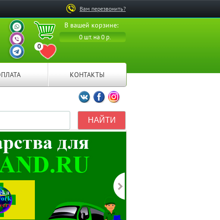
Вам перезвонить?
ВАШ ПЕРСОНАЛЬНЫЙ
В вашей корзине:
МЕНЕДЖЕР
ВАШ ПЕРСОНАЛЬНЫЙ
0 шт. на 0 р.
МЕНЕДЖЕР
0
ВАШ ПЕРСОНАЛЬНЫЙ
ПЕРЕЙТИ В ИЗБРАННОЕ
МЕНЕДЖЕР
ОПЛАТА
КОНТАКТЫ
Мы ВКонтакте
Мы на Facebook
Мы в Instagramm