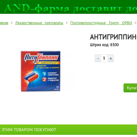
авная
>
Лекарственные препараты
>
Противопростудные, Грипп, ОРВИ
> 
АНТИГРИППИН
Штрих код:
8300
С ЭТИМ ТОВАРОМ ПОКУПАЮТ