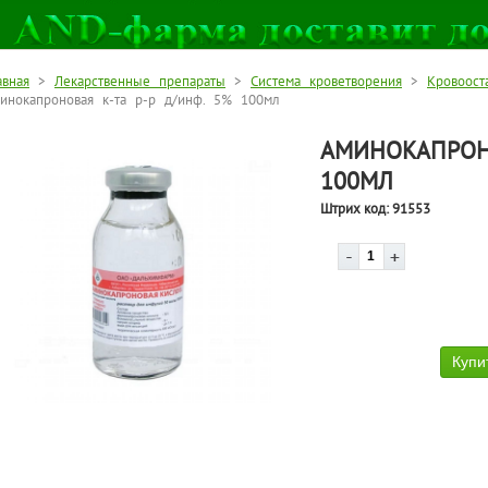
авная
>
Лекарственные препараты
>
Система кроветворения
>
Кровоост
инокапроновая к-та р-р д/инф. 5% 100мл
АМИНОКАПРОНО
100МЛ
Штрих код:
91553