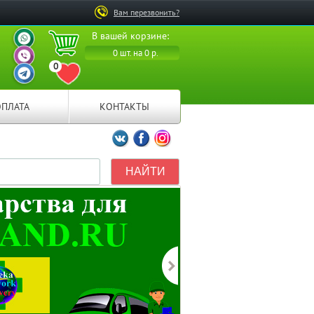
Вам перезвонить?
ВАШ ПЕРСОНАЛЬНЫЙ
В вашей корзине:
МЕНЕДЖЕР
ВАШ ПЕРСОНАЛЬНЫЙ
0 шт. на 0 р.
МЕНЕДЖЕР
0
ВАШ ПЕРСОНАЛЬНЫЙ
ПЕРЕЙТИ В ИЗБРАННОЕ
МЕНЕДЖЕР
ОПЛАТА
КОНТАКТЫ
Мы ВКонтакте
Мы на Facebook
Мы в Instagramm