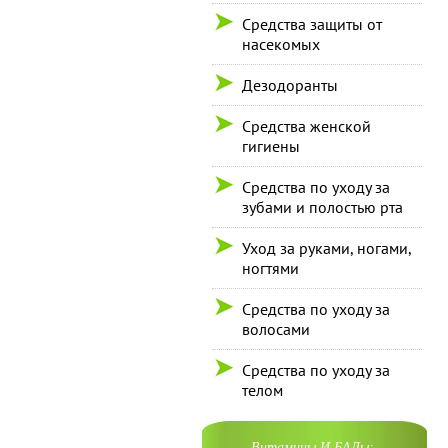
Средства защиты от
насекомых
Дезодоранты
Средства женской
гигиены
Средства по уходу за
зубами и полостью рта
Уход за руками, ногами,
ногтями
Средства по уходу за
волосами
Средства по уходу за
телом
Витамины И БАДы: