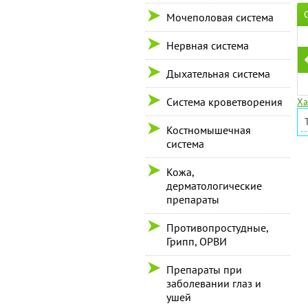
Мочеполовая система
Нервная система
Дыхательная система
Система кроветворения
Ха
Костномышечная
система
Кожа,
дерматологические
препараты
Противопростудные,
Грипп, ОРВИ
Препараты при
заболевании глаз и
ушей