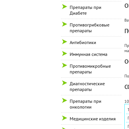
О
Препараты при
Диабете
Ва
Противогрибковые
П
препараты
Антибиотики
Пр
ма
Иммунная система
О
Противомикробные
препараты
По
Диагностические
С
препараты
Препараты при
10
онкологии
Медицинские изделия