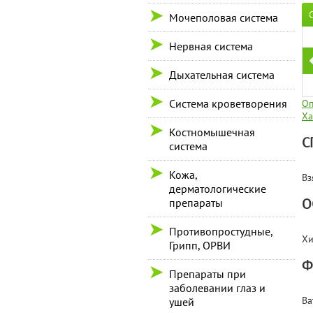
Мочеполовая система
Нервная система
Дыхательная система
Система кроветворения
Оп
Ха
Костномышечная
С
система
Кожа,
Вз
дерматологические
О
препараты
Противопростудные,
Хи
Грипп, ОРВИ
Ф
Препараты при
заболевании глаз и
Ва
ушей