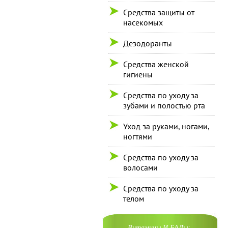
Средства защиты от
насекомых
Дезодоранты
Средства женской
гигиены
Средства по уходу за
зубами и полостью рта
Уход за руками, ногами,
ногтями
Средства по уходу за
волосами
Средства по уходу за
телом
Витамины И БАДы: