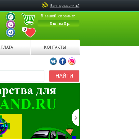
Вам перезвонить?
ВАШ ПЕРСОНАЛЬНЫЙ
В вашей корзине:
МЕНЕДЖЕР
ВАШ ПЕРСОНАЛЬНЫЙ
0 шт. на 0 р.
МЕНЕДЖЕР
0
ВАШ ПЕРСОНАЛЬНЫЙ
ПЕРЕЙТИ В ИЗБРАННОЕ
МЕНЕДЖЕР
ОПЛАТА
КОНТАКТЫ
Мы ВКонтакте
Мы на Facebook
Мы в Instagramm