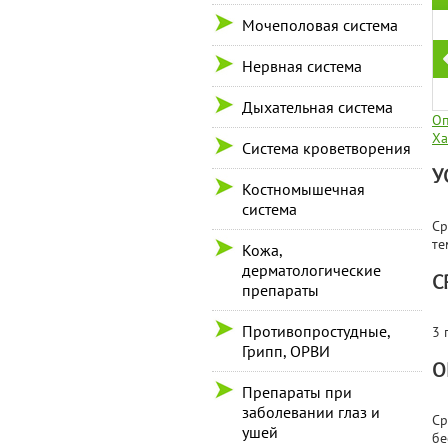
Мочеполовая система
Нервная система
Дыхательная система
Оп
Ха
Система кроветворения
У
Костномышечная
система
Ср
те
Кожа,
дерматологические
С
препараты
Противопростудные,
3 
Грипп, ОРВИ
О
Препараты при
заболевании глаз и
Cр
ушей
бе