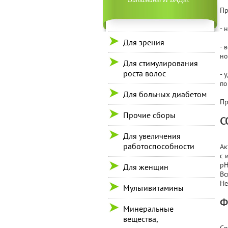
Пр
- 
Для зрения
- 
но
Для стимулирования
роста волос
- 
по
Для больных диабетом
Пр
Прочие сборы
С
Для увеличения
работоспособности
Ак
с 
pH
Для женщин
Вс
Не
Мультивитамины
Ф
Минеральные
вещества,