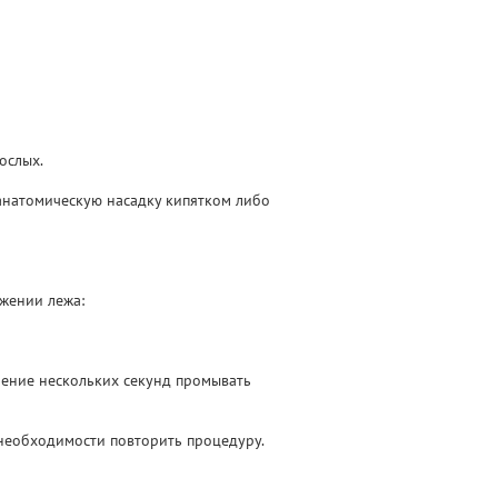
ослых.
анатомическую насадку кипятком либо
ожении лежа:
ечение нескольких секунд промывать
необходимости повторить процедуру.