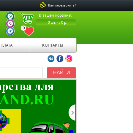
Вам перезвонить?
ВАШ ПЕРСОНАЛЬНЫЙ
В вашей корзине:
МЕНЕДЖЕР
ВАШ ПЕРСОНАЛЬНЫЙ
0 шт. на 0 р.
МЕНЕДЖЕР
0
ВАШ ПЕРСОНАЛЬНЫЙ
ПЕРЕЙТИ В ИЗБРАННОЕ
МЕНЕДЖЕР
ОПЛАТА
КОНТАКТЫ
Мы ВКонтакте
Мы на Facebook
Мы в Instagramm