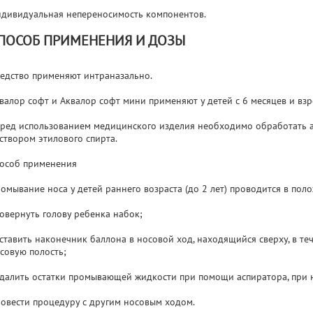
дивидуальная непереносимость компонентов.
ПОСОБ ПРИМЕНЕНИЯ И ДОЗЫ
едство применяют интраназально.
валор софт и Аквалор софт мини применяют у детей с 6 месяцев и взр
ред использованием медицинского изделия необходимо обработать 
створом этилового спирта.
особ применения
омывание носа у детей раннего возраста (до 2 лет) проводится в пол
повернуть голову ребенка набок;
вставить наконечник баллона в носовой ход, находящийся сверху, в т
совую полость;
удалить остатки промывающей жидкости при помощи аспиратора, при 
овести процедуру с другим носовым ходом.