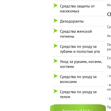
Ин
Средства защиты от
насекомых
С
Дезодоранты
Ср
Средства женской
Ак
гигиены
Пе
Средства по уходу за
ра
зубами и полостью рта
Сп
Уход за руками, ногами,
ногтями
Пр
- 
Средства по уходу за
волосами
- 
но
Средства по уходу за
телом
- 
Пр
Витамины И БАДы: