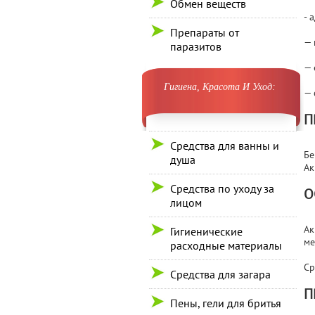
Обмен веществ
- 
Препараты от
— 
паразитов
— 
Гигиена, Красота И Уход:
— 
П
Средства для ванны и
Бе
душа
Ак
Средства по уходу за
О
лицом
Ак
Гигиенические
ме
расходные материалы
Ср
Средства для загара
П
Пены, гели для бритья