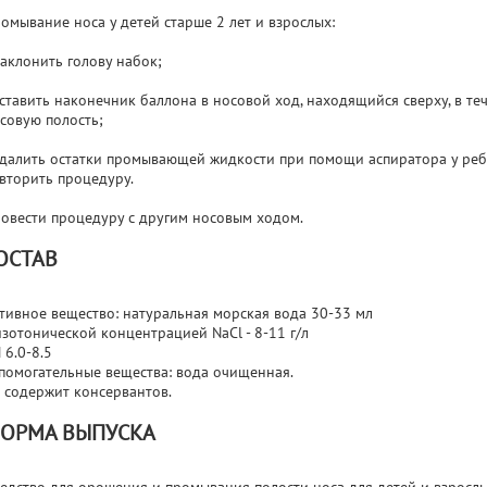
омывание носа у детей старше 2 лет и взрослых:
наклонить голову набок;
вставить наконечник баллона в носовой ход, находящийся сверху, в т
совую полость;
удалить остатки промывающей жидкости при помощи аспиратора у реб
вторить процедуру.
овести процедуру с другим носовым ходом.
ОСТАВ
тивное вещество: натуральная морская вода 30-33 мл
изотонической концентрацией NaCl - 8-11 г/л
 6.0-8.5
помогательные вещества: вода очищенная.
 содержит консервантов.
ОРМА ВЫПУСКА