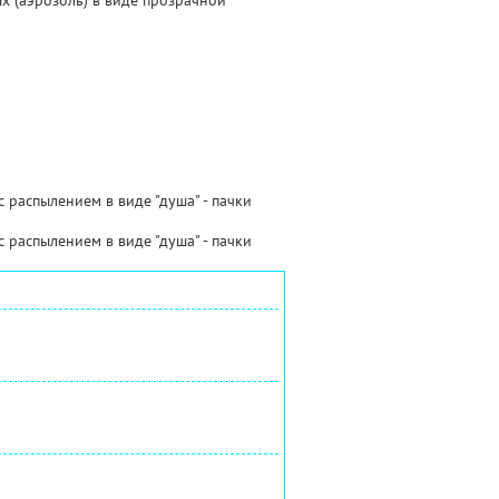
х (аэрозоль) в виде прозрачной
с распылением в виде "душа" - пачки
с распылением в виде "душа" - пачки