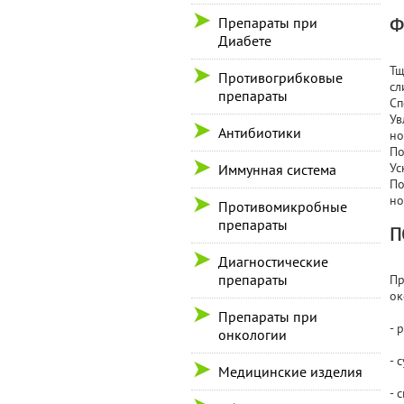
Препараты при
Ф
Диабете
Тщ
Противогрибковые
сл
препараты
Сп
Ув
Антибиотики
но
По
Ус
Иммунная система
По
но
Противомикробные
препараты
П
Диагностические
препараты
Пр
ок
Препараты при
- 
онкологии
- 
Медицинские изделия
- 