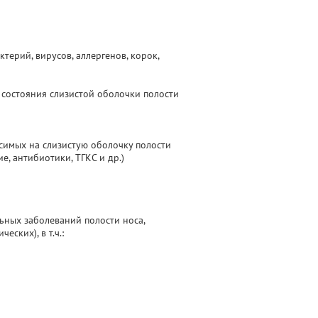
терий, вирусов, аллергенов, корок,
состояния слизистой оболочки полости
симых на слизистую оболочку полости
, антибиотики, ТГКС и др.)
ьных заболеваний полости носа,
ских), в т.ч.: