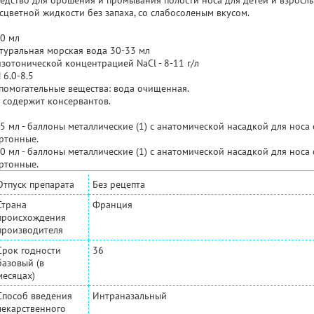
едство для орошения и промывания полости носа для детей и взрослы
сцветной жидкости без запаха, со слабосоленым вкусом.
0 мл
туральная морская вода 30-33 мл
изотонической концентрацией NaCl - 8-11 г/л
 6.0-8.5
помогательные вещества: вода очищенная.
 содержит консервантов.
5 мл - баллоны металлические (1) с анатомической насадкой для носа 
ртонные.
0 мл - баллоны металлические (1) с анатомической насадкой для носа 
ртонные.
Отпуск препарата
Без рецепта
Страна
Франция
происхождения
производителя
Срок годности
36
базовый (в
месяцах)
Способ введения
Интраназальный
лекарственного