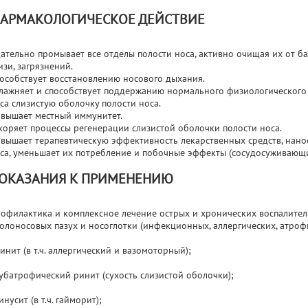
АРМАКОЛОГИЧЕСКОЕ ДЕЙСТВИЕ
ательно промывает все отделы полости носа, активно очищая их от бак
изи, загрязнений.
особствует восстановлению носового дыхания.
лажняет и способствует поддержанию нормального физиологического 
са слизистую оболочку полости носа.
вышает местный иммунитет.
коряет процессы регенерации слизистой оболочки полости носа.
вышает терапевтическую эффективность лекарственных средств, нано
са, уменьшает их потребление и побочные эффекты (сосудосуживающие
ОКАЗАНИЯ К ПРИМЕНЕНИЮ
офилактика и комплексное лечение острых и хронических воспалител
олоносовых пазух и носоглотки (инфекционных, аллергических, атрофиче
ринит (в т.ч. аллергический и вазомоторный);
субатрофический ринит (сухость слизистой оболочки);
синусит (в т.ч. гайморит);