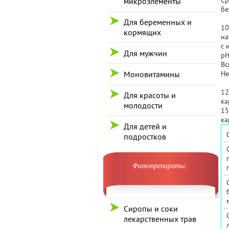
Cр
микроэлементы
бе
Для беременных и
10
кормящих
на
с 
Для мужчин
pH
Вс
Моновитамины
Не
12
Для красоты и
ка
молодости
15
ка
Для детей и
подростков
Фитопрепараты:
Сиропы и соки
лекарственных трав