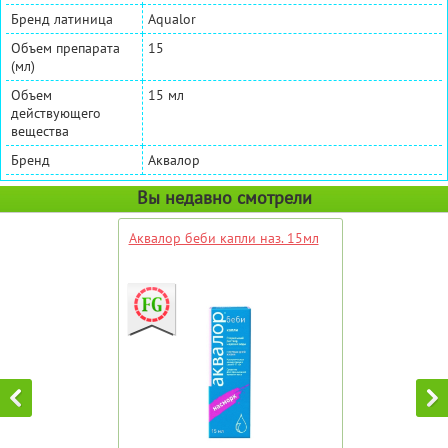
Бренд латиница
Aqualor
Объем препарата
15
(мл)
Объем
15 мл
действующего
вещества
Бренд
Аквалор
Вы недавно смотрели
Аквалор беби капли наз. 15мл