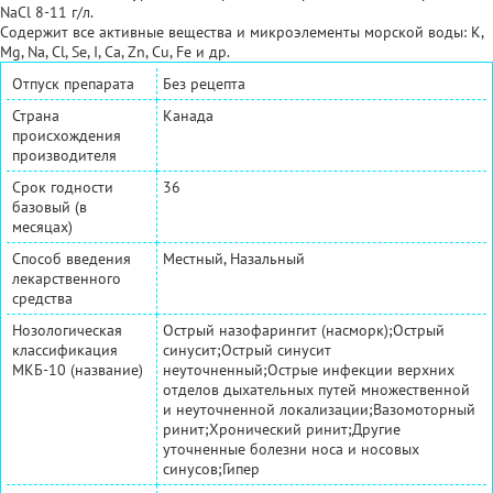
NaCl 8-11 г/л.
Содержит все активные вещества и микроэлементы морской воды: K,
Mg, Na, Cl, Se, I, Ca, Zn, Cu, Fe и др.
Отпуск препарата
Без рецепта
Страна
Канада
происхождения
производителя
Срок годности
36
базовый (в
месяцах)
Способ введения
Местный, Назальный
лекарственного
средства
Нозологическая
Острый назофарингит (насморк);Острый
классификация
синусит;Острый синусит
МКБ-10 (название)
неуточненный;Острые инфекции верхних
отделов дыхательных путей множественной
и неуточненной локализации;Вазомоторный
ринит;Хронический ринит;Другие
уточненные болезни носа и носовых
синусов;Гипер