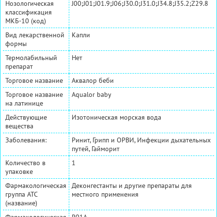
Нозологическая
J00;J01;J01.9;J06;J30.0;J31.0;J34.8;J35.2;Z29.8
классификация
МКБ-10 (код)
Вид лекарственной
Капли
формы
Термолабильный
Нет
препарат
Торговое название
Аквалор беби
Торговое название
Aqualor baby
на латинице
Действующие
Изотоническая морская вода
вещества
Заболевания:
Ринит, Грипп и ОРВИ, Инфекции дыхательных
путей, Гайморит
Количество в
1
упаковке
Фармакологическая
Деконгестанты и другие препараты для
группа АТС
местного применения
(название)
Фармакологическая
R01A