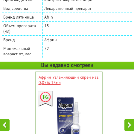
Вид средства
Лекарственный препарат
Бренд латиница
Afrin
Объем препарата
15
(мл)
Бренд
Африн
Минимальный
72
возраст от, мес
Вы недавно смотрели
Африн Увлажняющий спрей наз.
0,05% 15мл