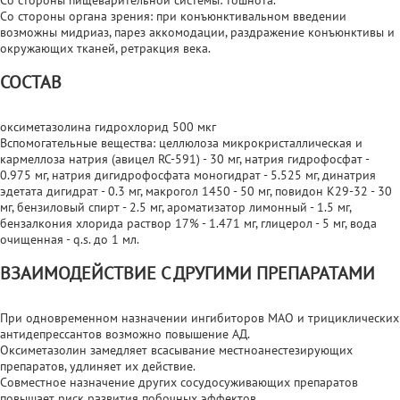
Со стороны органа зрения: при конъюнктивальном введении
возможны мидриаз, парез аккомодации, раздражение конъюнктивы и
окружающих тканей, ретракция века.
СОСТАВ
оксиметазолина гидрохлорид 500 мкг
Вспомогательные вещества: целлюлоза микрокристаллическая и
кармеллоза натрия (авицел RC-591) - 30 мг, натрия гидрофосфат -
0.975 мг, натрия дигидрофосфата моногидрат - 5.525 мг, динатрия
эдетата дигидрат - 0.3 мг, макрогол 1450 - 50 мг, повидон К29-32 - 30
мг, бензиловый спирт - 2.5 мг, ароматизатор лимонный - 1.5 мг,
бензалкония хлорида раствор 17% - 1.471 мг, глицерол - 5 мг, вода
очищенная - q.s. до 1 мл.
ВЗАИМОДЕЙСТВИЕ С ДРУГИМИ ПРЕПАРАТАМИ
При одновременном назначении ингибиторов МАО и трициклических
антидепрессантов возможно повышение АД.
Оксиметазолин замедляет всасывание местноанестезирующих
препаратов, удлиняет их действие.
Совместное назначение других сосудосуживающих препаратов
повышает риск развития побочных эффектов.