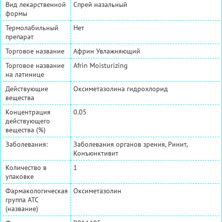
Вид лекарственной
Спрей назальный
формы
Термолабильный
Нет
препарат
Торговое название
Африн Увлажняющий
Торговое название
Afrin Moisturizing
на латинице
Действующие
Оксиметазолина гидрохлорид
вещества
Концентрация
0.05
действующего
вещества (%)
Заболевания:
Заболевания органов зрения, Ринит,
Конъюнктивит
Количество в
1
упаковке
Фармакологическая
Оксиметазолин
группа АТС
(название)