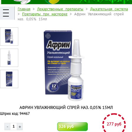
Главная
>
Лекарственные препараты
>
Дыхательная система
>
Препараты при насморке
> Африн Увлажняющий спрей
наз. 0,05% 15мл
АФРИН УВЛАЖНЯЮЩИЙ СПРЕЙ НАЗ. 0,05% 15МЛ
Штрих код:
94467
277 руб
326 руб