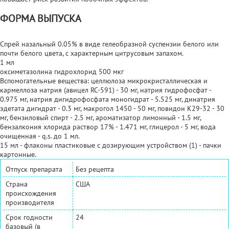
ФОРМА ВЫПУСКА
Спрей назальный 0.05% в виде гелеобразной суспензии белого или
почти белого цвета, с характерным цитрусовым запахом.
1 мл
оксиметазолина гидрохлорид 500 мкг
Вспомогательные вещества: целлюлоза микрокристаллическая и
кармеллоза натрия (авицел RC-591) - 30 мг, натрия гидрофосфат -
0.975 мг, натрия дигидрофосфата моногидрат - 5.525 мг, динатрия
эдетата дигидрат - 0.3 мг, макрогол 1450 - 50 мг, повидон К29-32 - 30
мг, бензиловый спирт - 2.5 мг, ароматизатор лимонный - 1.5 мг,
бензалкония хлорида раствор 17% - 1.471 мг, глицерол - 5 мг, вода
очищенная - q.s. до 1 мл.
15 мл - флаконы пластиковые с дозирующим устройством (1) - пачки
картонные.
Отпуск препарата
Без рецепта
Страна
США
происхождения
производителя
Срок годности
24
базовый (в