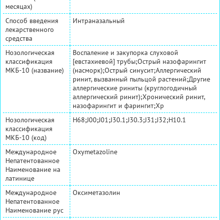
месяцах)
Способ введения
Интраназальный
лекарственного
средства
Нозологическая
Воспаление и закупорка слуховой
классификация
[евстахиевой] трубы;Острый назофарингит
МКБ-10 (название)
(насморк);Острый синусит;Аллергический
ринит, вызванный пыльцой растений;Другие
аллергические риниты (круглогодичный
аллергический ринит);Хронический ринит,
назофарингит и фарингит;Хр
Нозологическая
H68;J00;J01;J30.1;J30.3;J31;J32;H10.1
классификация
МКБ-10 (код)
Международное
Oxymetazoline
Непатентованное
Наименование на
латинице
Международное
Оксиметазолин
Непатентованное
Наименование рус