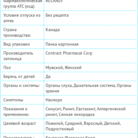
Фармакологическая
R01AA05
группа АТС (код)
Условия отпуска из
Без рецепта
аптек
Страна
Канада
производства:
Вид упаковки
Пачка картонная
Производитель
Contract Pharmacal Corp
латиница
Пол
Мужской, Женский
Беречь от детей
Да
Органы и системы:
Органы слуха, Дыхательная система, Органы
зрения
Симптомы
Насморк
Показания к
Синусит, Ринит, Евстахиит, Аллергический
применению:
ринит, Сенная лихорадка
Целевой возраст
Пожилой, Средний, Взрослый, Детский,
Подростковый
Производитель:
Контракт Фармакал Корп