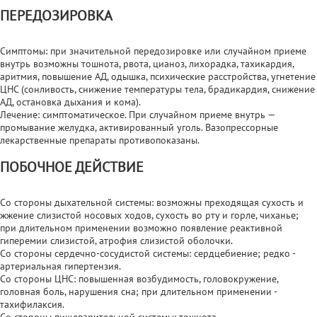
ПЕРЕДОЗИРОВКА
Симптомы: при значительной передозировке или случайном приеме
внутрь возможны тошнота, рвота, цианоз, лихорадка, тахикардия,
аритмия, повышение АД, одышка, психические расстройства, угнетение
ЦНС (сонливость, снижение температуры тела, брадикардия, снижение
АД, остановка дыхания и кома).
Лечение: симптоматическое. При случайном приеме внутрь —
промывание желудка, активированный уголь. Вазопрессорные
лекарственные препараты противопоказаны.
ПОБОЧНОЕ ДЕЙСТВИЕ
Со стороны дыхательной системы: возможны преходящая сухость и
жжение слизистой носовых ходов, сухость во рту и горле, чиханье;
при длительном применении возможно появление реактивной
гиперемии слизистой, атрофия слизистой оболочки.
Со стороны сердечно-сосудистой системы: сердцебиение; редко -
артериальная гипертензия.
Со стороны ЦНС: повышенная возбудимость, головокружение,
головная боль, нарушения сна; при длительном применении -
тахифилаксия.
Со стороны пищеварительной системы: тошнота.