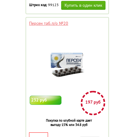
Штрих код:
99123
Персен таб.п/о №20
232 руб
197 руб
Покупка по клубной карте дает
выгоду 15% или 34.8 руб