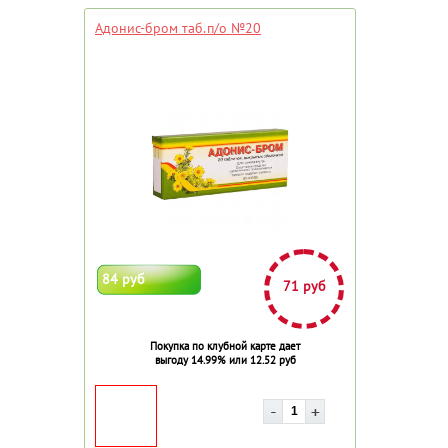
Адонис-бром таб.п/о №20
84 руб
71 руб
Покупка по клубной карте дает
выгоду 14.99% или 12.52 руб