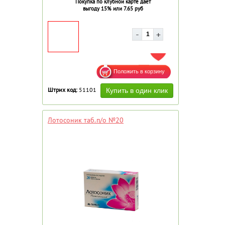
Покупка по клубной карте дает
выгоду 15% или 7.65 руб
ДОБАВИТЬ В ИЗБРАННОЕ
Штрих код:
51101
Лотосоник таб.п/о №20