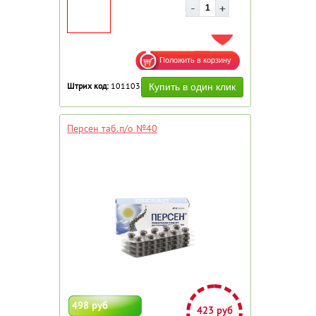
ДОБАВИТЬ В ИЗБРАННОЕ
Штрих код:
101103
Персен таб.п/о №40
498 руб
423 руб