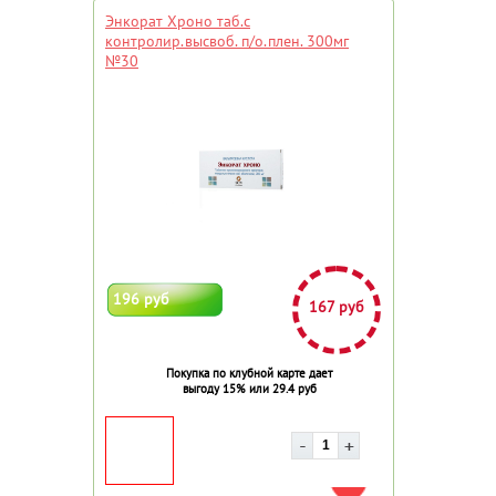
Энкорат Хроно таб.с
контролир.высвоб. п/о.плен. 300мг
№30
196 руб
167 руб
Покупка по клубной карте дает
выгоду 15% или 29.4 руб
ДОБАВИТЬ В ИЗБРАННОЕ