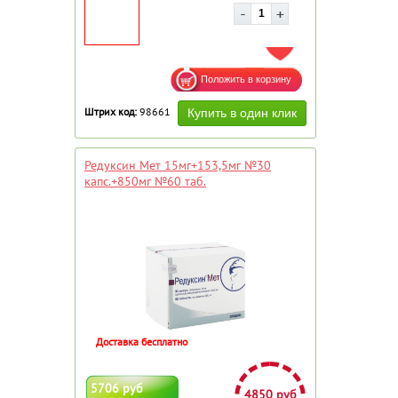
ДОБАВИТЬ В ИЗБРАННОЕ
Штрих код:
98661
Редуксин Мет 15мг+153,5мг №30
капс.+850мг №60 таб.
Доставка бесплатно
5706 руб
4850 руб