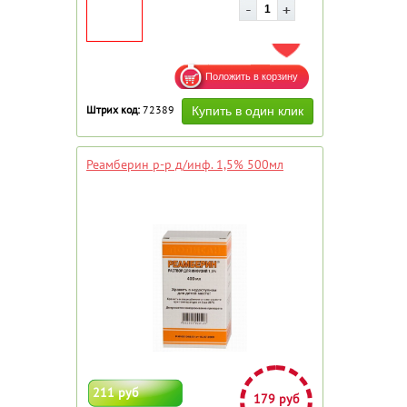
ДОБАВИТЬ В ИЗБРАННОЕ
Штрих код:
72389
Реамберин р-р д/инф. 1,5% 500мл
211 руб
179 руб