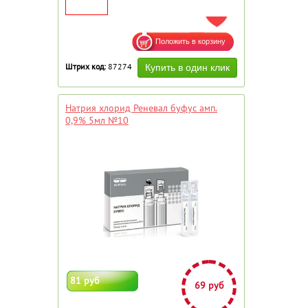
ДОБАВИТЬ В ИЗБРАННОЕ
Штрих код:
87274
Натрия хлорид Реневал буфус амп.
0,9% 5мл №10
81 руб
69 руб