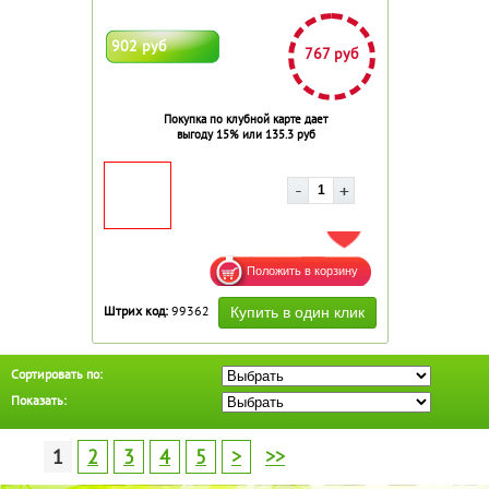
902 руб
767 руб
Покупка по клубной карте дает
выгоду 15% или 135.3 руб
ДОБАВИТЬ В ИЗБРАННОЕ
Штрих код:
99362
Сортировать по:
Показать:
1
2
3
4
5
>
>>