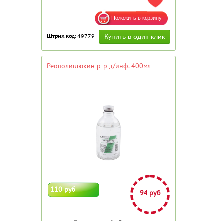
ДОБАВИТЬ В ИЗБРАННОЕ
Штрих код:
49779
Реополиглюкин р-р д/инф. 400мл
110 руб
94 руб