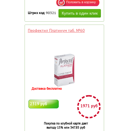
Штрих код:
90321
Перфектил Платинум таб. №60
Доставка бесплатно
2319 руб
1971 руб
Покупка по клубной карте дает
выгоду 15% или 347.85 руб