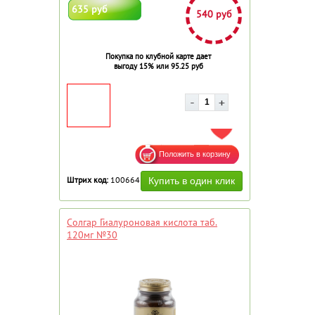
635 руб
540 руб
Покупка по клубной карте дает
выгоду 15% или 95.25 руб
ДОБАВИТЬ В ИЗБРАННОЕ
Штрих код:
100664
Солгар Гиалуроновая кислота таб.
120мг №30