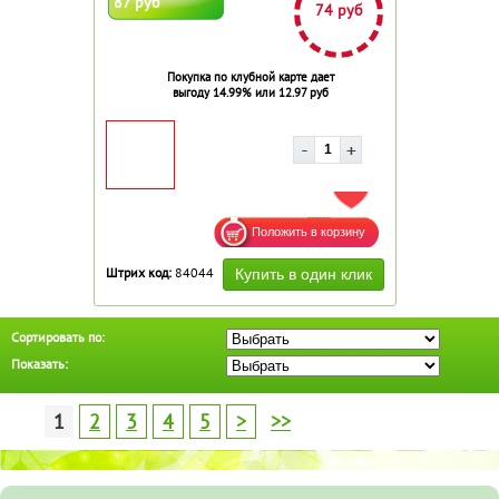
87 руб
74 руб
Покупка по клубной карте дает
выгоду 14.99% или 12.97 руб
ДОБАВИТЬ В ИЗБРАННОЕ
Штрих код:
84044
Сортировать по:
Показать:
1
2
3
4
5
>
>>