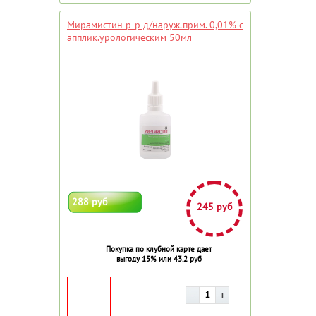
Мирамистин р-р д/наруж.прим. 0,01% c
апплик.урологическим 50мл
288 руб
245 руб
Покупка по клубной карте дает
выгоду 15% или 43.2 руб