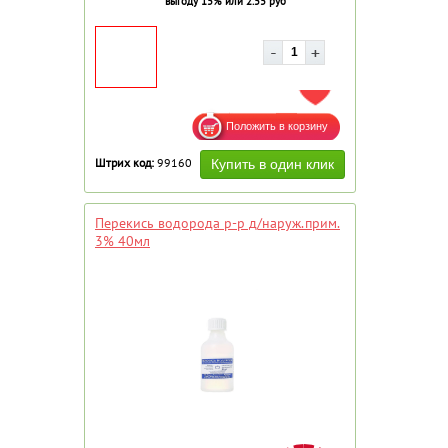
выгоду 15% или 2.55 руб
ДОБАВИТЬ В ИЗБРАННОЕ
Штрих код:
99160
Перекись водорода р-р д/наруж.прим.
3% 40мл