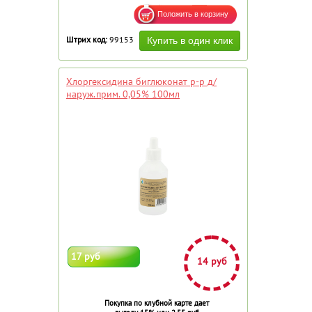
Штрих код:
99153
Хлоргексидина биглюконат р-р д/
наруж.прим. 0,05% 100мл
17 руб
14 руб
Покупка по клубной карте дает