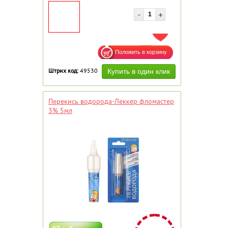
ДОБАВИТЬ В ИЗБРАННОЕ
Штрих код:
49530
Перекись водорода-Леккер фломастер
3% 5мл