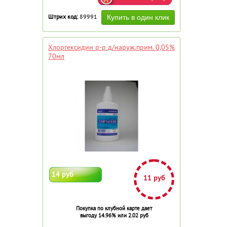
Штрих код:
89991
Хлоргексидин р-р д/наруж.прим. 0,05%
70мл
14 руб
11 руб
Покупка по клубной карте дает
выгоду 14.96% или 2.02 руб