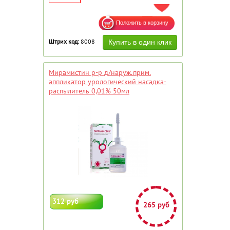
ДОБАВИТЬ В ИЗБРАННОЕ
Штрих код:
8008
Мирамистин р-р д/наруж.прим.
аппликатор урологический насадка-
распылитель 0,01% 50мл
312 руб
265 руб